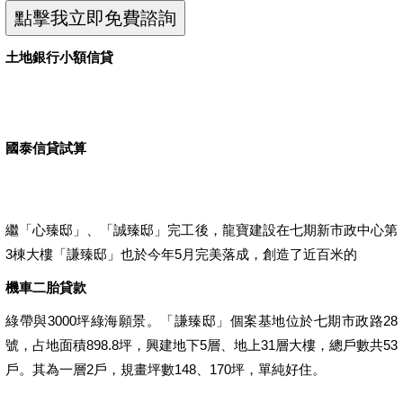
土地銀行小額信貸
國泰信貸試算
繼「心臻邸」、「誠臻邸」完工後，龍寶建設在七期新市政中心第
3棟大樓「謙臻邸」也於今年5月完美落成，創造了近百米的
機車二胎貸款
綠帶與3000坪綠海願景。「謙臻邸」個案基地位於七期市政路28
號，占地面積898.8坪，興建地下5層、地上31層大樓，總戶數共53
戶。其為一層2戶，規畫坪數148、170坪，單純好住。