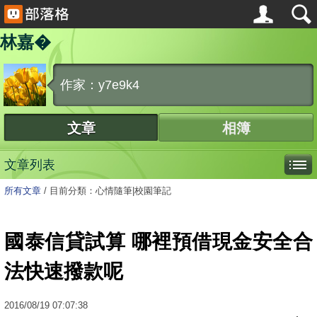
林嘉�
作家：y7e9k4
文章
相簿
文章列表
所有文章
/
目前分類：心情隨筆|校園筆記
國泰信貸試算 哪裡預借現金安全合
法快速撥款呢
2016
/
08
/
19
07:07:38