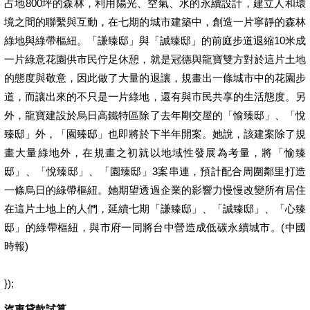
占地800坪的森林，利用陽光、空氣、水的永續設計，建立人和環
境之間的聯繫與互動，在七期的城市建築中，創造一片寧靜的森林
綠地與綠帶樞紐。「謙臻邸」與「誠臻邸」的前庭步道退縮10米成
一片綠意花園供市民佇足休憩，就是冠德與龍寶雙方對於這片土地
的態度與敬意，因此做了大量的退讓，規畫出一條城市中的花園步
道，而讓出來的不只是一片綠地，還有與市民共享的生活態度。另
外，龍寶建設於烏日高鐵特區除了去年剛交屋的「愉臻邸」、「悅
臻邸」外，「園臻邸」也即將於下半年開案。她說，該建案除了規
畫大量綠地外，在規畫之初就以地域性發展為考量，將「愉臻
邸」、「悅臻邸」、「園臻邸」3案串連，預計配合周圍鄰里打造
一條烏日的綠帶樞紐。她期望透過企業的影響力慢慢改變所有居住
在這片土地上的人們，延續七期「謙臻邸」、「誠臻邸」、「心臻
邸」的綠帶樞紐，與市府一同將台中營造成低碳永續城市。(中國
時報)
});
汽車貸款試算