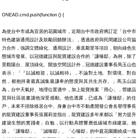
ONEAD.cmd.push(function () {
為使台中市成為宜居的花園城市，近期台中市政府將訂定「台中市
特色建築通用設計及鼓勵回饋辦法」，透過政府與民間建設公司協
力合作，強調立體綠化、通用設計、垂直鄰里等項目，朝向綠色生
態城市發展。以冠德建設與龍寶建設合作的「謙臻邸」為例，除了
景觀陽台、屋頂綠化、開放空間設計外，冠德建設董事長馬玉山也
表示：「『以誠相迎，以誠相待』，不論對土地、對環境、對自
然，都抱持著最真誠集最謙卑的態度與其共生共存。」馬玉山認
為，台中天氣好、地理位置適中，加上龍寶推案「用心」，營建品
質與社區規畫讓他深受感動。他也透露，已成為「謙臻邸」的住
戶，未來不排除移居台中。身兼台中市不動產開發公會名譽理事長
的龍寶建設董事長張麗莉並指出，龍寶建設多年來都以「努力提升
建築生態的實踐者」自勉，以行動具體響應低碳城市綠建築。她
說，「謙臻邸」、「誠臻邸」、「心臻邸」的中庭花園圍繞成一塊