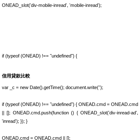
ONEAD_slot('div-mobile-inread', 'mobile-inread');
if (typeof (ONEAD) !== "undefined") {
信用貸款比較
var _c = new Date().getTime(); document.write('');
if (typeof (ONEAD) !== "undefined") { ONEAD.cmd = ONEAD.cmd
|| []; ONEAD.cmd.push(function () { ONEAD_slot('div-inread-ad',
'inread'); }); }
ONEAD.cmd = ONEAD.cmd || [];