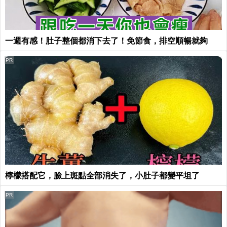
一週有感！肚子整個都消下去了！免節食，排空順暢就夠
PR
檸檬搭配它，臉上斑點全部消失了，小肚子都變平坦了
PR