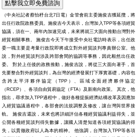
（中央社記者蔡怡杼台北7日電）金管會前主委施俊吉獲延攬，將
出任行政院政務委員。施俊吉今天表示，台灣加入TPP等各項經貿
協議，須在一、兩年內加速完成，未來將就三大面向推動台灣對外
經貿相關事務。 施俊吉今天下午接受中央社電訪時表示，出任政
委一職主要是考量行政院即將成立對外經貿談判專責辦公室。他
說，對外經貿談判涉及跨部會間的協調等事務，因此毅然出任政
委。 對於上任後的政務推動，施俊吉說，將從三大面向著手，首
先要整合對外經貿談判，為台灣的經濟發展打下厚實基礎，內容包
含跨太平洋夥伴協定（TPP）、區域全面經濟夥伴協定
（RCEP）、各項自由貿易協定（FTA）及新南向政策。 其次，他
指出，尋求加入TPP過程中，做好各種提振經濟結構改革及因應加
入經貿協議過程中，各部會的法規調整及修改，讓台灣與世界接
軌。 施俊吉還說，未來也將詳細評估各種經貿協議利益得失，並
公開各種經貿談判得失數據，讓國人清楚知道各項經貿協議的得
失，以貫徹政府以人為本的精神。 他強調，台灣加入TPP等各項