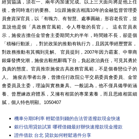
經貿協議，須在一、兩年內加速完成。以上三大面向將是他上任
後，會同時進行的要務。 1位跟施俊吉相識10年的金融監督管理委
員會資深官員，以「有魄力、有智慧、處事圓融」形容老長官，並
直說他是個「具政務官風範、令人尊敬的長官」。 這名官員表
示，施俊吉擔任金管會主委期間大約半年，時間雖不長，卻是個
「積極行動派」，對於政策的推動有執行力，且因其學經歷豐富，
對政務推動有其獨到見解。 官員提到，2007年因力霸案、中華商
銀爆發擠兌潮，施俊吉毅然辭職下台，負起政治責任，可見其勇於
負責的態度。官員推崇施俊吉具政務官風範，不是個眷戀位子的
人。 施俊吉學者出身，曾擔任行政院公平交易委員會委員、金管
會委員及主委，理論與實務兼具。一般認為，他不僅具備學術涵
養、曾歷練政府體系，又擁有相當的專業素養，而且思維相當細
膩，個人特色明顯。1050407
機車分期0利率 輕鬆借到錢的合法管道撥款現金快速
銀行信用貸款試算 哪裡借錢最好辦快速撥款現金撥款
證件借款 台北 貸款如何輕鬆過件分享