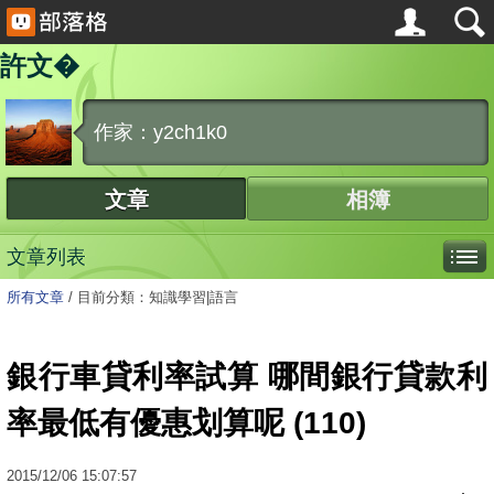
許文�
作家：y2ch1k0
文章
相簿
文章列表
所有文章
/
目前分類：知識學習|語言
銀行車貸利率試算 哪間銀行貸款利
率最低有優惠划算呢 (110)
2015
/
12
/
06
15:07:57