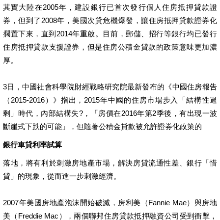
其實大陸在2005年，建設銀行已首次發行個人住房抵押貸款證
券，但到了2008年，美國次貸危機爆發，讓住房抵押貸款證券化
擱置下來，直到2014年重啟。目前，郵儲、招行等銀行均已發行
住房抵押貸款支援證券，但是住房公積金貸款的政策意味更加濃
厚。
3日，中國社會科學院財經戰略研究院最新發布的《中國住房報告
（2015-2016）》指出，2015年中國的住房市場步入「結構性過
剩」時代，內部結構失?，「房價在2016年第2季後，有出現一波
斷崖式下跌的可能」，但隨著公積金貸款被允許證券化政策的
銀行車貸利率試算
落地，將有利於刺激房地產市場，解決房貸流通性差、銀行「惜
貸」的現象，從而進一步刺激經濟。
2007年美國房地產泡沫開始破滅，房利美（Fannie Mae）與房地
美（Freddie Mac），兩個聯邦住房貸款抵押融資公司受到衝擊，