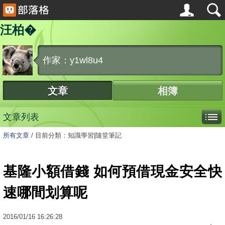
汪柏�
作家：y1wl8u4
文章
相簿
文章列表
所有文章
/
目前分類：知識學習|隨堂筆記
基隆小額借錢 如何預借現金安全快
速哪間划算呢
2016
/
01
/
16
16:26:28