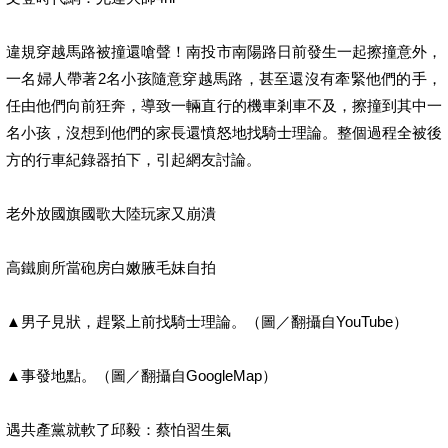
違規穿越馬路被撞還嗆聲！南投市南陽路日前發生一起擦撞意外，
一名婦人帶著2名小孩隨意穿越馬路，甚至還沒有牽緊他們的手，
任由他們向前狂奔，導致一輛直行的機車剎車不及，擦撞到其中一
名小孩，沒想到他們的家長還憤怒地找騎士理論。整個過程全被後
方的行車紀錄器拍下，引起網友討論。
老外放國旗國歌大陸玩家又崩潰
高鐵廁所當砲房白嫩腋毛妹自拍
▲男子見狀，趕緊上前找騎士理論。（圖／翻攝自YouTube）
▲事發地點。（圖／翻攝自GoogleMap）
遇共產黨就軟了邱毅：蔡怕習生氣