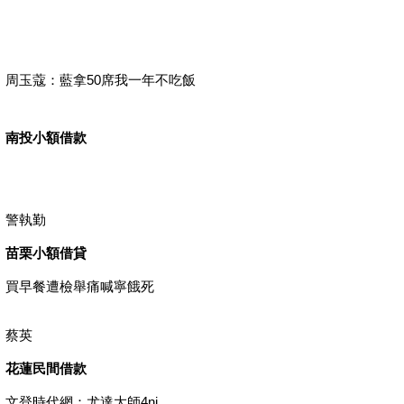
周玉蔻：藍拿50席我一年不吃飯
南投小額借款
警執勤
苗栗小額借貸
買早餐遭檢舉痛喊寧餓死
蔡英
花蓮民間借款
文登時代網：尤達大師4ni