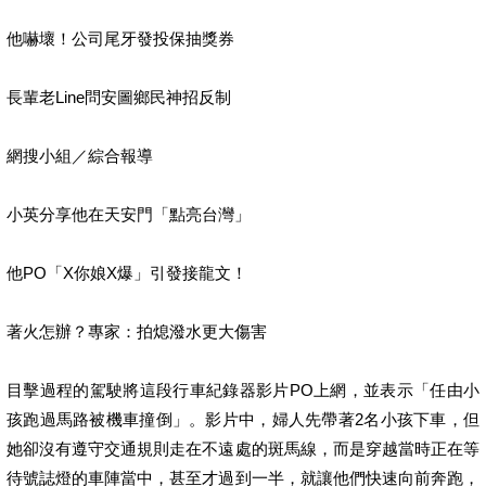
他嚇壞！公司尾牙發投保抽獎券
長輩老Line問安圖鄉民神招反制
網搜小組／綜合報導
小英分享他在天安門「點亮台灣」
他PO「X你娘X爆」引發接龍文！
著火怎辦？專家：拍熄潑水更大傷害
目擊過程的駕駛將這段行車紀錄器影片PO上網，並表示「任由小
孩跑過馬路被機車撞倒」。影片中，婦人先帶著2名小孩下車，但
她卻沒有遵守交通規則走在不遠處的斑馬線，而是穿越當時正在等
待號誌燈的車陣當中，甚至才過到一半，就讓他們快速向前奔跑，