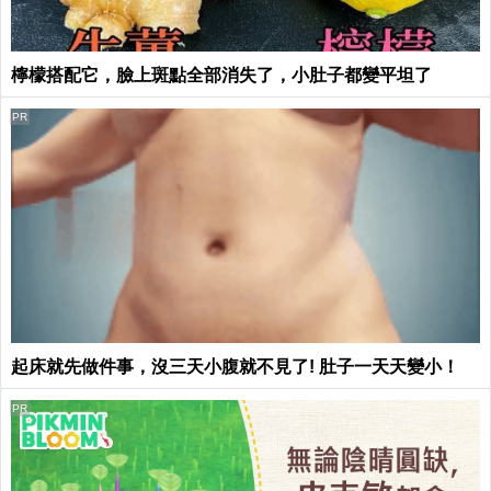
檸檬搭配它，臉上斑點全部消失了，小肚子都變平坦了
PR
起床就先做件事，沒三天小腹就不見了! 肚子一天天變小！
PR