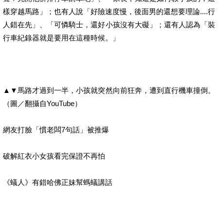
樣穿越馬路」；也有人說「好險速度慢，後面男的還想要理論....行
人錯在先」、「可憐騎士，還好小孩沒有大礙」；還有人認為「裝
行車紀錄器就是要用在這種時候。」
▲▼馬路才過到一半，小孩就突然向前狂奔，遭到直行機車撞倒。
（圖／翻攝自YouTube）
網友打臉「慣老闆7句話」被推爆
破解紅衣小女孩看完保證不再怕
《蟻人》有錯哈佛正妹幫螞蟻講話