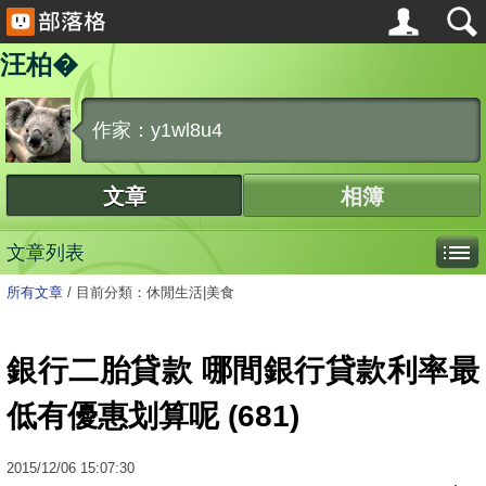
汪柏�
作家：y1wl8u4
文章
相簿
文章列表
所有文章
/
目前分類：休閒生活|美食
銀行二胎貸款 哪間銀行貸款利率最
低有優惠划算呢 (681)
2015
/
12
/
06
15:07:30