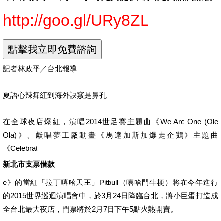
http://goo.gl/URy8ZL
記者林政平／台北報導
夏語心辣舞紅到海外訣竅是鼻孔
在全球夜店爆紅，演唱2014世足賽主題曲《We Are One (Ole
Ola)》、獻唱夢工廠動畫《馬達加斯加爆走企鵝》主題曲
《Celebrat
新北市支票借款
e》的當紅「拉丁嘻哈天王」Pitbull（嘻哈鬥牛梗）將在今年進行
的2015世界巡迴演唱會中，於3月24日降臨台北，將小巨蛋打造成
全台北最大夜店，門票將於2月7日下午5點火熱開賣。