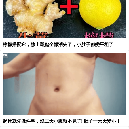
檸檬搭配它，臉上斑點全部消失了，小肚子都變平坦了
PR
起床就先做件事，沒三天小腹就不見了! 肚子一天天變小！