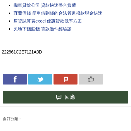
機車貸款公司 貸款快速整合負債
宜蘭借錢 簡單借到錢的合法管道撥款現金快速
房貸試算表excel 優惠貸款低率方案
欠地下錢莊錢 貸款過件經驗談
222961C2E7121A0D
回應
自訂分類：