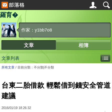
羅育�
作家：y1bb7o8
文章
相簿
文章列表
所有文章
/
目前分類：不分類|不分類
台東二胎借款 輕鬆借到錢安全管道
建議
2016
/
01
/
19
18:26:32