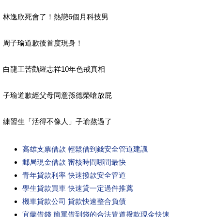
林逸欣死會了！熱戀6個月科技男
周子瑜道歉後首度現身！
白龍王苦勸羅志祥10年色戒真相
子瑜道歉經父母同意孫德榮嗆放屁
練習生「活得不像人」子瑜熬過了
高雄支票借款 輕鬆借到錢安全管道建議
郵局現金借款 審核時間哪間最快
青年貸款利率 快速撥款安全管道
學生貸款買車 快速貸一定過件推薦
機車貸款公司 貸款快速整合負債
宜蘭借錢 簡單借到錢的合法管道撥款現金快速