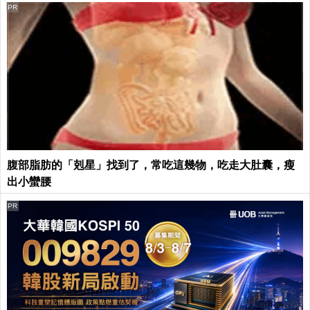
PR
腹部脂肪的「剋星」找到了，常吃這幾物，吃走大肚囊，瘦
出小蠻腰
PR