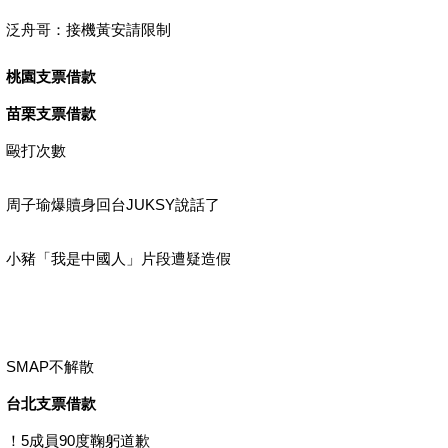
泛舟哥：接機黃安請限制
桃園支票借款
苗栗支票借款
毆打次數
周子瑜爆贖身回台JUKSY說話了
小豬「我是中國人」片段遭疑造假
SMAP不解散
台北支票借款
！5成員90度鞠躬道歉