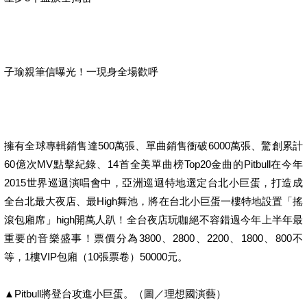
子瑜親筆信曝光！一現身全場歡呼
擁有全球專輯銷售達500萬張、單曲銷售衝破6000萬張、驚創累計
60億次MV點擊紀錄、14首全美單曲榜Top20金曲的Pitbull在今年
2015世界巡迴演唱會中，亞洲巡迴特地選定台北小巨蛋，打造成
全台北最大夜店、最High舞池，將在台北小巨蛋一樓特地設置「搖
滾包廂席」high開萬人趴！全台夜店玩咖絕不容錯過今年上半年最
重要的音樂盛事！票價分為3800、2800、2200、1800、800不
等，1樓VIP包廂（10張票卷）50000元。
▲Pitbull將登台攻進小巨蛋。（圖／理想國演藝）