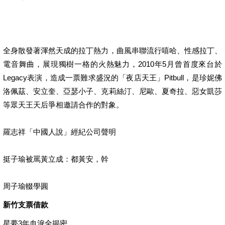
全身散發著渾然天成的拉丁熱力，曲風串聯流行嘻哈、性感拉丁、
電音舞曲，展現獨樹一格的火熱魅力，2010年5月曾首度來台於
Legacy表演，造成一票難求盛況的「夜店天王」Pitbull，是珍妮佛
洛佩茲、安立奎、亞瑟小子、克莉絲汀、尼歐、夏奇拉、惡女凱莎
等眾天王天后爭相邀請合作的對象。
羅志祥「中國人說」經紀公司聲明
挺子瑜被罵黃立成：都黃安，幹
周子瑜輟學圓
新竹支票借款
星夢3年血淚全揭密