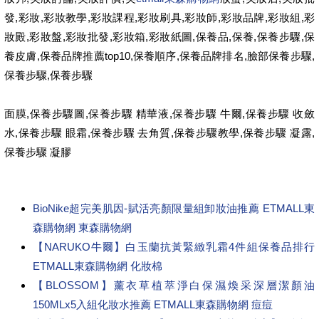
發,彩妝,彩妝教學,彩妝課程,彩妝刷具,彩妝師,彩妝品牌,彩妝組,彩
妝殿,彩妝盤,彩妝批發,彩妝箱,彩妝紙圖,保養品,保養,保養步驟,保
養皮膚,保養品牌推薦top10,保養順序,保養品牌排名,臉部保養步驟,
保養步驟,保養步驟
面膜,保養步驟圖,保養步驟 精華液,保養步驟 牛爾,保養步驟 收斂
水,保養步驟 眼霜,保養步驟 去角質,保養步驟教學,保養步驟 凝露,
保養步驟 凝膠
BioNike超完美肌因-賦活亮顏限量組卸妝油推薦 ETMALL東
森購物網 東森購物網
【NARUKO牛爾】白玉蘭抗黃緊緻乳霜4件組保養品排行
ETMALL東森購物網 化妝棉
【BLOSSOM】薰衣草植萃淨白保濕煥采深層潔顏油
150MLx5入組化妝水推薦 ETMALL東森購物網 痘痘