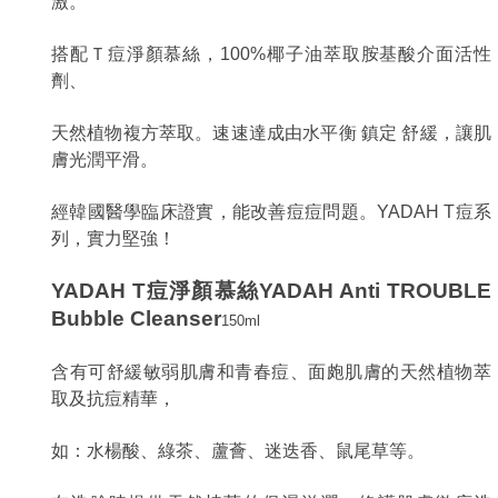
激。
搭配Ｔ痘淨顏慕絲，100%椰子油萃取胺基酸介面活性
劑、
天然植物複方萃取。速速達成由水平衡 鎮定 舒緩，讓肌
膚光潤平滑
。
經韓國醫學臨床證實，能改善痘痘問題。YADAH T痘系
列，實力堅強！
YADAH T
痘淨顏慕絲YADAH Anti TROUBLE
Bubble Cleanser
150ml
含有可舒緩敏弱肌膚和青春痘、面皰肌膚的天然植物萃
取及抗痘精華，
如：水楊酸、綠茶、蘆薈、迷迭香、鼠尾草等。