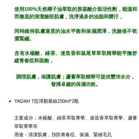
使用100%天然椰子油萃取的胺基酸介面活性劑，能溫和
而徹底的清潔臉部肌膚，洗淨過多的油脂和髒汙，
同時維持肌膚適度的油水平衡和保濕潤澤，
洗臉後不乾
澀緊繃。
含有水楊酸、綠茶、
迷迭香和鼠尾草萃取精華能平撫舒
緩青春痘和面皰，
調理肌膚，保護肌膚；蘆薈萃取精華可提供豐沛水分，
發揮卓越的保濕功效。
YADAH T痘淨顏慕絲150ml*2瓶
主要成分：水楊酸、綠茶萃取菁華、迷迭香萃取菁華、蘆薈
萃取菁華等
用途：清潔肌膚，預防青春痘、保濕、緊緻毛孔