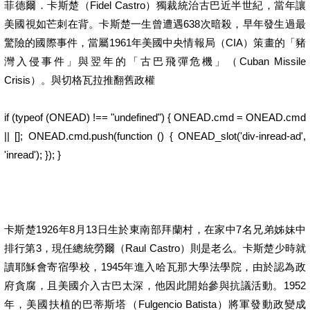
菲德爾．卡斯楚（Fidel Castro）獨裁統治古巴近半世紀，當年讓
美國視如芒刺在背。卡斯楚一生曾遭遇638次暗殺，早年發生過最
驚險的國際事件，當屬1961年美國中央情報局（CIA）策畫的「豬
灣入侵事件」與翌年的「古巴飛彈危機」（Cuban Missile
Crisis）。與切格瓦拉推翻舊政權
if (typeof (ONEAD) !== "undefined") { ONEAD.cmd = ONEAD.cmd
|| []; ONEAD.cmd.push(function () { ONEAD_slot('div-inread-ad',
'inread'); }); }
卡斯楚1926年8月13日生於東南部拜蘭村，在家中7名兄弟姊妹中
排行第3，現任總統勞爾（Raul Castro）則是老么。卡斯楚少時就
讀耶穌會寄宿學校，1945年進入哈瓦那大學法學院，由於認為政
府貪腐，且美國介入古巴太深，他因此開始參與抗議活動。1952
年，美國扶植的巴蒂斯塔（Fulgencio Batista）將軍發動政變成