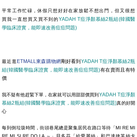
平常工作
忙碌，
休假只想好好在家放鬆不想出門，但又很想
YADAH T痘淨顏慕絲2瓶組(韓國醫
買我一直想買又買不到的
學臨床證實，能即速改善痘痘問題)
ETMALL東森購物網
剛好看到
YADAH T痘淨顏慕絲2瓶
最近逛
組(韓國醫學臨床證實，能即速改善痘痘問題)
有在賣而且有特
價
我不疑有他趕緊下單，在家就可以用甜甜價買到
YADAH T痘淨顏
慕絲2瓶組(韓國醫學臨床證實，能即速改善痘痘問題)
真的好開
心
每到倒垃圾時間，街頭巷尾總是聚集居民在路口等待「MI RE MI
RE MI SI RE DO LA ～」貝多芬「給愛麗絲」和巴達婕芙絲卡