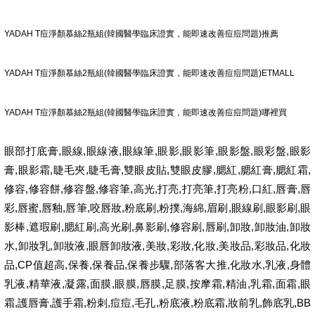
YADAH T痘淨顏慕絲2瓶組(韓國醫學臨床證實，能即速改善痘痘問題)推薦
YADAH T痘淨顏慕絲2瓶組(韓國醫學臨床證實，能即速改善痘痘問題)ETMALL
YADAH T痘淨顏慕絲2瓶組(韓國醫學臨床證實，能即速改善痘痘問題)哪裡買
眼部打底膏,眼線,眼線液,眼線筆,眼影,眼影筆,眼影盤,眼彩盤,眼影
膏,眼影霜,睫毛夾,睫毛膏,雙眼皮貼,雙眼皮膠,腮紅,腮紅膏,腮紅霜,
修容,修容餅,修容盤,修容筆,高光,打亮,打亮筆,打亮粉,口紅,唇膏,唇
彩,唇蜜,唇釉,唇筆,咬唇妝,粉底刷,粉撲,海綿,眉刷,眼線刷,眼影刷,眼
影棒,遮瑕刷,腮紅刷,高光刷,鼻影刷,修容刷,唇刷,卸妝,卸妝油,卸妝
水,卸妝乳,卸妝液,眼唇卸妝液,美妝,彩妝,化妝,美妝品,彩妝品,化妝
品,CP值超高,保養,保養品,保養步驟,部落客大推,化妝水,乳液,身體
乳液,精華液,凝露,面膜,眼膜,唇膜,足膜,按摩霜,精油,乳霜,面霜,眼
霜,護唇膏,護手霜,粉刺,痘痘,毛孔,粉底液,粉底霜,妝前乳,飾底乳,BB