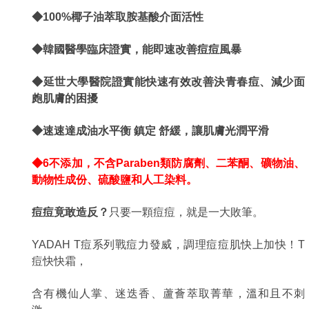
◆100%椰子油萃取胺基酸介面活性
◆韓國醫學臨床證實，能即速改善痘痘風暴
◆延世大學醫院證實能快速有效改善決青春痘、減少面
皰肌膚的困擾
◆速速達成油水平衡 鎮定 舒緩，讓肌膚光潤平滑
◆6不添加，不含Paraben類防腐劑、二苯酮、礦物油、
動物性成份、硫酸鹽和人工染料。
痘痘竟敢造反？
只要一顆痘痘，就是一大敗筆。
YADAH T痘系列戰痘力發威，調理痘痘肌快上加快！T
痘快快霜，
含有機仙人掌、迷迭香、蘆薈萃取菁華，溫和且不刺