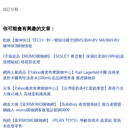
自訂分類：
你可能會有興趣的文章：
勸敗【燦坤快3】TECO一對一變頻冷暖空調MS36IH-BV MA36IH-BV
燦坤快3購物情報
CP值超高【MOMO購物網】【SISLEY 希思黎】保濕抗老旅行9件組(超
值體驗組) 母親節送禮
網路人氣商品【Yahoo雅虎奇摩購物中心】Karl Lagerfeld卡爾·拉格斐
派對卡爾男性淡香水(100ml)-送品牌體香膏 雅虎購物節
分享【Yahoo雅虎奇摩購物中心】【台灣茶奶茶4℃蛋糕專賣】香蕉巧克
力捲x1條入 高雄蛋糕捲推薦
網友大推【富邦MOMO購物網】【BulbBotz 夜燈變身錶】復仇者聯盟 -
鋼鐵人 momo購物網客服電話號碼0809
熱銷【富邦MOMO購物網】《PLAN TOYS》學齡前積木-蔬菜組 發熱
衣批發零售