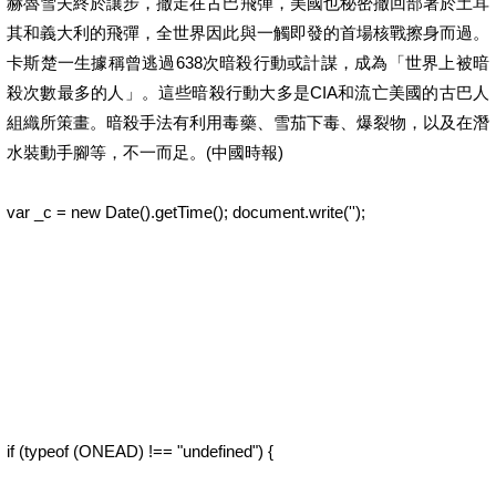
赫魯雪夫終於讓步，撤走在古巴飛彈，美國也秘密撤回部署於土耳
其和義大利的飛彈，全世界因此與一觸即發的首場核戰擦身而過。
卡斯楚一生據稱曾逃過638次暗殺行動或計謀，成為「世界上被暗
殺次數最多的人」。這些暗殺行動大多是CIA和流亡美國的古巴人
組織所策畫。暗殺手法有利用毒藥、雪茄下毒、爆裂物，以及在潛
水裝動手腳等，不一而足。(中國時報)
var _c = new Date().getTime(); document.write('');
if (typeof (ONEAD) !== "undefined") {