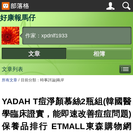
好康報馬仔
作家：xpdnlf1933
文章
相簿
文章列表
所有文章
/
目前分類：時事評論|兩岸
YADAH T痘淨顏慕絲2瓶組(韓國醫
學臨床證實，能即速改善痘痘問題)
保養品排行 ETMALL東森購物網