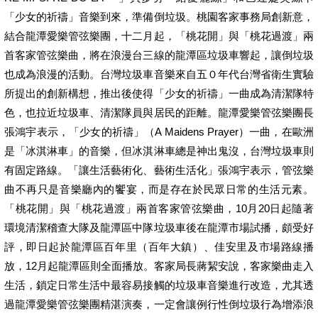
「少女的祈禱」音樂到來，準備倒垃圾。桃園客家事務局創新意，
結合龍潭愛樂管弦樂團，十二月起，「桃花開」與「桃花過渡」兩
首客家管弦樂曲，將在浪漫台三線的龍潭區垃圾車響起，讓倒垃圾
也成為浪漫的活動。台灣垃圾車音樂來自五０年代台灣省衛生實驗
所提出的創新構想，推出後使得「少女的祈禱」一曲成為清潔隊特
色，也拉近垃圾車、清潔隊員與居民的距離。龍潭愛樂管弦樂團長
張鴻宇表示，「少女的祈禱」（A Maidens Prayer）一曲，在歐洲
是「冰淇淋車」的音樂，但冰淇淋車總是神出鬼沒，台灣垃圾車則
有固定路線。「讓生活藝術化、藝術生活化」張鴻宇表示，管弦樂
曲不再只是音樂廳內的饗宴，而是存在於民眾日常的生活元素。
「桃花開」與「桃花過渡」兩首客家管弦樂曲，10月20日起隨著
環境清潔稽查大隊及龍潭區中隊垃圾車後在龍潭市場試播，頗受好
評，即日起於龍潭區百年里（百年大鎮）、佳安里及市場路線播
放，12月起龍潭區則全面播放。客家局長蔣絜安說，客家樂曲走入
生活，鎖定日常生活中最容易接觸的垃圾車音樂進行改造，尤其透
過龍潭愛樂管弦樂團精湛演奏，一定會讓例行性倒垃圾行為增添浪