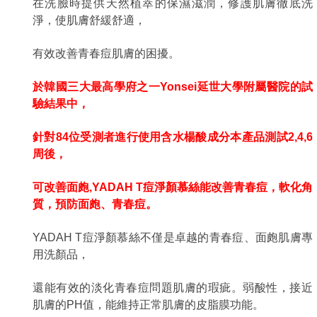
在洗臉時提供天然植萃的保濕滋潤，修護肌膚徹底洗
淨，使肌膚舒緩舒適，
有效改善青春痘肌膚的困擾。
於韓國三大最高學府之一Yonsei延世大學附屬醫院的試
驗結果中，
針對84位受測者進行使用含水楊酸成分本產品測試2,4,6
周後，
可改善面皰,YADAH T痘淨顏慕絲能改善青春痘，軟化角
質，預防面皰、青春痘。
YADAH T痘淨顏慕絲不僅是卓越的青春痘、面皰肌膚專
用洗顏品，
還能有效的淡化青春痘問題肌膚的瑕疵。弱酸性，接近
肌膚的PH值，能維持正常肌膚的皮脂膜功能。