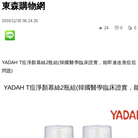
東森購物網
2016
/
11
/
30
06:14:26
24
0
0
YADAH T痘淨顏慕絲2瓶組(韓國醫學臨床證實，能即速改善痘痘
問題)