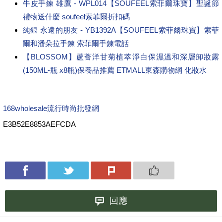
牛皮手鍊 雄鷹 - WPL014【SOUFEEL索菲爾珠寶】聖誕節
禮物送什麼 soufeel索菲爾折扣碼
純銀 永遠的朋友 - YB1392A【SOUFEEL索菲爾珠寶】索菲
爾和潘朵拉手鍊 索菲爾手鍊電話
【BLOSSOM】蘆薈洋甘菊植萃淨白保濕溫和深層卸妝露
(150ML-瓶 x8瓶)保養品推薦 ETMALL東森購物網 化妝水
168wholesale流行時尚批發網
E3B52E8853AEFCDA
回應