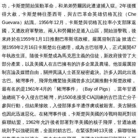
功，卡斯楚開始策動革命，和弟弟勞爾因此遭逮捕入獄。2年後獲
得大赦，卡斯楚轉往墨西哥，與古巴革命英雄切格瓦拉（Che
Guevara）結識。1956年12月，卡斯楚與切格瓦拉率小支部隊返
國，又遭政府軍擊敗。兩人和勞爾於是遁入山區，開始游擊戰，後
來終於在1959年1月1日推翻巴蒂斯塔政權。嚴厲箝制言論 掀逃亡
潮1959年2月16日卡斯楚出任總理，成為古巴領導人，正式展開47
年執政生涯。隨後卡斯楚成為馬克思主義的信徒，新政府接管了大
部分產業，以及美國人在古巴擁有的許多企業及農場。他並嚴厲箝
制言論及媒體自由，關押異議人士甚至秘密處決。許多人因此出逃
古巴。豬灣事件、飛彈危機驚險美國曾多次試圖推翻卡斯楚政權，
最有名的是1961年4月的「豬灣事件」（Bay of Pigs），當年甘迺
迪總統下令入侵古巴豬灣，約1500名接受CIA訓練的古巴流亡分子
參與行動，但結果慘敗，入侵部隊多半遭俘虜或被殺害。美古關係
也因此迅速惡化。在豬灣事件後，卡斯楚與美國的冷戰時期死對頭
蘇聯結盟，1962年允許後者部署對準美國的核子飛彈，甘迺迪總
統則予以強硬回應，全面封鎖古巴。在緊張對峙13天後，蘇聯領袖