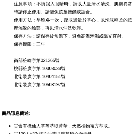
注意事項：不慎誤入眼睛時，請以大量清水清洗。肌膚異常
時請停止使用。請避免孩童接觸或誤食。
使用方法：早晚各一次，壓取適量於掌心，以泡沫輕柔的按
摩濕潤的臉部，再以清水沖洗乾淨。
保存方法：請儲存於常溫下，避免高溫潮濕或陽光直射。
保存期限：三年
衛部粧輸字第021265號
桃縣粧廣字第 10303039號
北衛妝廣字第 10404151號
北衛妝廣字第 10503197號
商品訊息簡述
:
◎含有機仙人掌等萃取菁華，天然植物複方萃取。
◎100＆#37;椰子油萃取胺基酸介面活性。