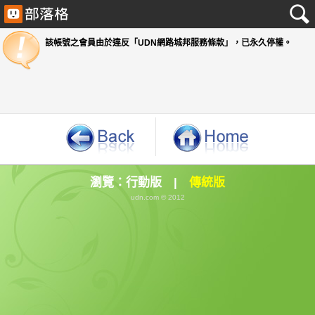
該帳號之會員由於違反「UDN網路城邦服務條款」
瀏覽：
行動版
|
傳統版
udn.com © 2012