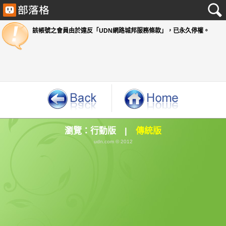
該帳號之會員由於違反「UDN網路城邦服務條款」
瀏覽：
行動版
|
傳統版
udn.com © 2012