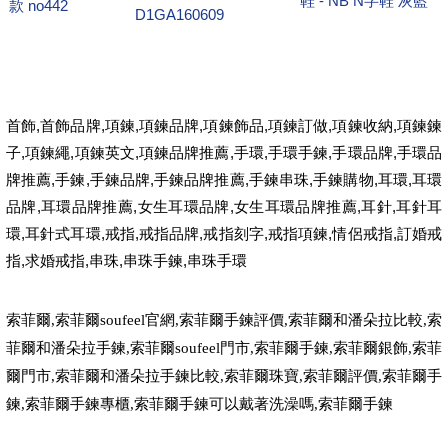
鞋 - NB N字鞋 灰藍
款 no442
D1GA160609
首飾
,
首飾品牌
,
項鍊
,
項鍊品牌
,
項鍊飾品
,
項鍊訂做
,
項鍊收納
,
項鍊鍊
子
,
項鍊繩
,
項鍊英文
,
項鍊品牌推薦
,
手環
,
手環手鍊
,
手環品牌
,
手環品
牌推薦
,
手鍊
,
手鍊品牌
,
手鍊品牌推薦
,
手鍊串珠
,
手鍊購物
,
耳環
,
耳環
品牌
,
耳環品牌推薦
,
女生耳環品牌
,
女生耳環品牌推薦
,
耳針
,
耳針耳
環
,
耳針式耳環
,
戒指
,
戒指品牌
,
戒指刻字
,
戒指項鍊
,
情侶戒指
,
訂婚戒
指
,
求婚戒指
,
串珠
,
串珠手鍊
,
串珠手環
索菲爾
,
索菲爾
soufeel
官網
,
索菲爾手鍊評價
,
索菲爾和潘朵拉比較
,
索
菲爾和潘朵拉手鍊
,
索菲爾
soufeel
門市
,
索菲爾手鍊
,
索菲爾銀飾
,
索菲
爾門市
,
索菲爾和潘朵拉手鍊比較
,
索菲爾珠寶
,
索菲爾評價
,
索菲爾手
鍊
,
索菲爾手鍊專櫃
,
索菲爾手鍊可以戴著洗澡嗎
,
索菲爾手鍊