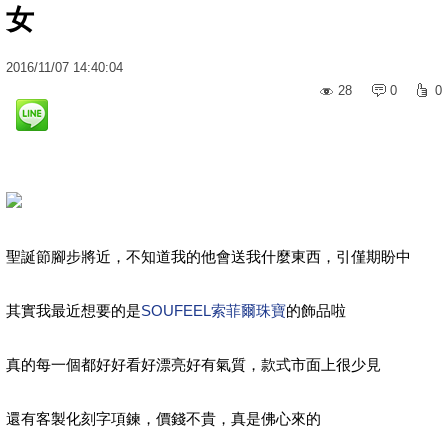
女
2016
/
11
/
07
14:40:04
28
0
0
聖誕節腳步將近，不知道我的他會送我什麼東西，引僅期盼中
其實我最近想要的是
SOUFEEL索菲爾珠寶
的飾品啦
真的每一個都好好看好漂亮好有氣質，款式市面上很少見
還有客製化刻字項鍊，價錢不貴，真是佛心來的