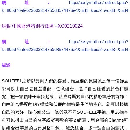
網址:
http://easymall.co/redirect.php?
k=ff05d76afe623603314759d8574476e4&uid1=&uid2=&uid3=&uid4
純銀 中國香港特別行政區 - XC0210024
網址:
http://easymall.co/redirect.php?
k=ff05d76afe623603314759d8574476e4&uid1=&uid2=&uid3=&uid4
描述
:
SOUFEEL之所以受到人們的喜愛，最重要的原因就是每一個飾品
都可以由自己去挑選搭配，任意組合，選擇自己鍾愛的顏色和感
覺，把一顆顆珠子串搭起來，就成為屬於自己的精彩繽紛的首飾！
自由組合搭配的DIY模式和低廉的價格是我們的特色。您可以根據
自己的喜好，隨心組裝出一條與眾不同SOUFEEL手鍊。用26個字
母可以拼出自己的名字或者喜歡的英文縮寫，用金屬的Charms可
以組合出華麗的古典風格手鍊， 隨您組合，多一點自由的嘗試，