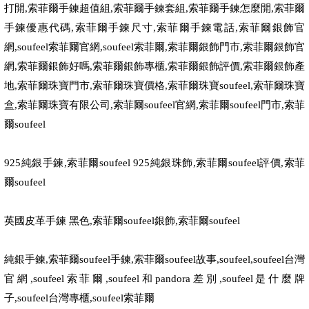
打開
,
索菲爾手鍊超值組
,
索菲爾手鍊套組
,
索菲爾手鍊怎麼開
,
索菲爾
手鍊優惠代碼
,
索菲爾手鍊尺寸
,
索菲爾手鍊電話
,
索菲爾銀飾官
網
,soufeel
索菲爾官網
,soufeel
索菲爾
,
索菲爾銀飾門市
,
索菲爾銀飾官
網
,
索菲爾銀飾好嗎
,
索菲爾銀飾專櫃
,
索菲爾銀飾評價
,
索菲爾銀飾產
地
,
索菲爾珠寶門市
,
索菲爾珠寶價格
,
索菲爾珠寶
soufeel,
索菲爾珠寶
盒
,
索菲爾珠寶有限公司
,
索菲爾
soufeel
官網
,
索菲爾
soufeel
門市
,
索菲
爾
soufeel
925
純銀手鍊
,
索菲爾
soufeel 925
純銀珠飾
,
索菲爾
soufeel
評價
,
索菲
爾
soufeel
英國皮革手鍊 黑色
,
索菲爾
soufeel
銀飾
,
索菲爾
soufeel
純銀手鍊
,
索菲爾
soufeel
手鍊
,
索菲爾
soufeel
故事
,soufeel,soufeel
台灣
官網
,soufeel
索菲爾
,soufeel
和
pandora
差別
,soufeel
是什麼牌
子
,soufeel
台灣專櫃
,soufeel
索菲爾