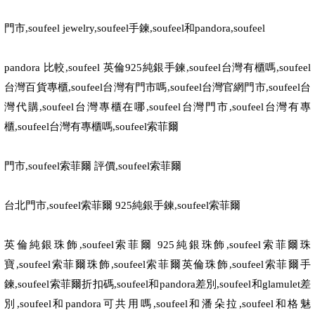
門市
,soufeel jewelry,soufeel
手鍊
,soufeel
和
pandora,soufeel
pandora
比較
,soufeel
英倫
925
純銀手鍊
,soufeel
台灣有櫃嗎
,soufeel
台灣百貨專櫃
,soufeel
台灣有門市嗎
,soufeel
台灣官網門市
,soufeel
台
灣代購
,soufeel
台灣專櫃在哪
,soufeel
台灣門市
,soufeel
台灣有專
櫃
,soufeel
台灣有專櫃嗎
,soufeel
索菲爾
門市
,soufeel
索菲爾 評價
,soufeel
索菲爾
台北門市
,soufeel
索菲爾
925
純銀手鍊
,soufeel
索菲爾
英倫純銀珠飾
,soufeel
索菲爾
925
純銀珠飾
,soufeel
索菲爾珠
寶
,soufeel
索菲爾珠飾
,soufeel
索菲爾英倫珠飾
,soufeel
索菲爾手
鍊
,soufeel
索菲爾折扣碼
,soufeel
和
pandora
差別
,soufeel
和
glamulet
差
別
,soufeel
和
pandora
可共用嗎
,soufeel
和潘朵拉
,soufeel
和格魅