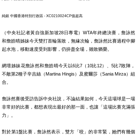
純銀 中國香港特別行政區 - XC0210024CP值超高
（中央社記者黃自強新加坡28日專電）WTA年終總決賽，詹詠然
和詹皓晴姊妹今天雙打首輪落敗，無緣次輪，詹詠然比賽過程中腳
起水泡，移動速度受到影響，仍拚盡全場，雖敗猶榮。
網壇姊妹花詹詠然和詹皓晴今天以6比7（10比12）、5比7敗陣，
不敵第2種子辛吉絲（Martina Hingis）及蜜爾莎（Sania Mirza）組
合。
詹詠然賽後受訪告訴中央社說，不論結果如何，今天這場球是一場
非常好的比賽，都想表現出最好的那一面，也讓「這場比賽充滿張
力」。
對於第1盤比賽，詹詠然表示，雙方「咬」的非常緊，她們有幾個