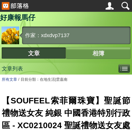
好康報馬仔
作家：xdxdvp7137
文章
相簿
文章列表
所有文章
/
目前分類：在地生活|雲嘉南
【SOUFEEL索菲爾珠寶】聖誕節
禮物送女友 純銀 中國香港特別行政
區 - XC0210024 聖誕禮物送女友處