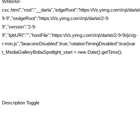
9\/html\/r-
csc.html","root":"__darla","edgeRoot":"https:\/\/s.yimg.com\/rq\/darla\
9-9","sedgeRoot":"https:\/\/s.yimg.com\/rq\/darla\/2-9-
9","version":"2-9-
9","tpbURI":"","hostFile":"https:\/\/s.yimg.com\/rq\/darla\/2-9-9\/js\/g-
r-min.js","beaconsDisabled":true,"rotationTimingDisabled":true}var
t_MediaGalleryBobaSpotlight_start = new Date().getTime();
Description Toggle