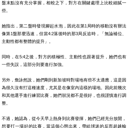
盤末點沒有充分掌握，相較之下，對方在關鍵處理上比較細膩一
些。
她指出，第二盤時發現腳起水泡，因此在第1局時的移動沒有辦法
像第1盤那麼迅速，但當4:2落後時的那3局反追時，「無論補位、
主動性都有整體的提升」。
同時，在5:4之後，對方的積極性、主動性也跟著提升，她們也有
一些失誤，這部分則要進行加強。
另外，詹詠然說，她們剛到新加坡時對場地有些不太適應，這是因
為很久沒有打這種速度，尤其是在像室內這樣的場地。因此前幾次
和其他選手進行練習比賽，她們狀況都不是很好，也很謹慎進行調
整。
不過，她認為，從今天早上熱身到比賽發揮，她們已經充分放開，
想要打一場好的比賽，當這個心態出來，帶給球迷的反而超越輸