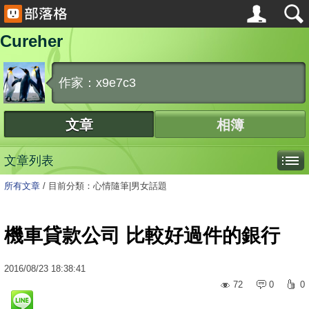
Cureher
作家：x9e7c3
文章
相簿
文章列表
所有文章
/
目前分類：心情隨筆|男女話題
機車貸款公司 比較好過件的銀行
2016
/
08
/
23
18:38:41
72
0
0