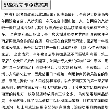
（中央社記者陳政偉台北18日電）因應高齡化，全家與大樹藥局去
年開設複合店，業績亮眼，今天在台中開出第二家。首間店的業績
較一般店型成長3成，其中尿布奶粉兩類品項業績成長就有三倍之
多。 全家便利商店指出，去年與大樹連鎖藥局共同開設首家便利
商店與藥局合作的複合店，店址選在台安醫院附近，開店近一年經
營成效優異，複合店型業績較一般店型成長3成，預計今年再拓展5
家店。 全家表示，今年複合店型將擴展至不同區域和商圈，第二
家店在今天正式於台中開幕，並同步導入天和鮮物和里仁專區，期
望打造一站式購足社區型便利店，搶攻熟齡商機。 全家指出，台
灣步入高齡化社會，因此借重日本經驗，利用超商與藥局複合的型
態，來滿足變化中的人口趨勢和需求。以台安醫院旁的第一家店業
績為例，整體業績就較一般店型成長3成，且其中尿布奶粉兩類品
項賣的特別好，較剛開店時成長有三倍之多。 為何這兩類商品熱
賣，全家解釋，除了商品價格可以比擬藥局優勢，且有專業藥師提
供諮詢，加上可就近使用宅配與超商優惠，讓婦幼用品的銷量增