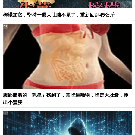
檸檬加它，堅持一週大肚腩不見了，重新回到45公斤
PR
腹部脂肪的「剋星」找到了，常吃這幾物，吃走大肚囊，瘦
出小蠻腰
PR