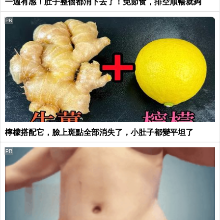
一週有感！肚子整個都消下去了！免節食，排空順暢就夠
PR
檸檬搭配它，臉上斑點全部消失了，小肚子都變平坦了
PR