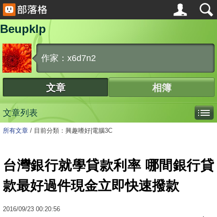
Beupklp
作家：x6d7n2
文章
相簿
文章列表
所有文章
/
目前分類：興趣嗜好|電腦3C
台灣銀行就學貸款利率 哪間銀行貸
款最好過件現金立即快速撥款
2016
/
09
/
23
00:20:56