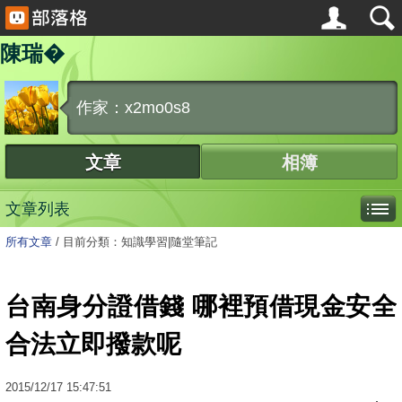
陳瑞�
作家：x2mo0s8
文章
相簿
文章列表
所有文章
/
目前分類：知識學習|隨堂筆記
台南身分證借錢 哪裡預借現金安全
合法立即撥款呢
2015
/
12
/
17
15:47:51