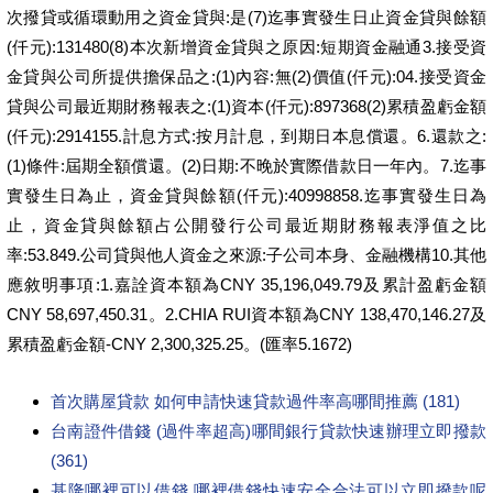
次撥貸或循環動用之資金貸與:是(7)迄事實發生日止資金貸與餘額
(仟元):131480(8)本次新增資金貸與之原因:短期資金融通3.接受資
金貸與公司所提供擔保品之:(1)內容:無(2)價值(仟元):04.接受資金
貸與公司最近期財務報表之:(1)資本(仟元):897368(2)累積盈虧金額
(仟元):2914155.計息方式:按月計息，到期日本息償還。6.還款之:
(1)條件:屆期全額償還。(2)日期:不晚於實際借款日一年內。7.迄事
實發生日為止，資金貸與餘額(仟元):40998858.迄事實發生日為
止，資金貸與餘額占公開發行公司最近期財務報表淨值之比
率:53.849.公司貸與他人資金之來源:子公司本身、金融機構10.其他
應敘明事項:1.嘉詮資本額為CNY 35,196,049.79及累計盈虧金額
CNY 58,697,450.31。2.CHIA RUI資本額為CNY 138,470,146.27及
累積盈虧金額-CNY 2,300,325.25。(匯率5.1672)
首次購屋貸款 如何申請快速貸款過件率高哪間推薦 (181)
台南證件借錢 (過件率超高)哪間銀行貸款快速辦理立即撥款
(361)
基隆哪裡可以借錢 哪裡借錢快速安全合法可以立即撥款呢