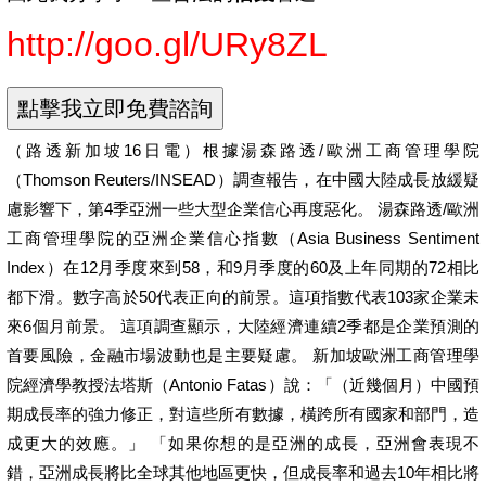
http://goo.gl/URy8ZL
（路透新加坡16日電）根據湯森路透/歐洲工商管理學院
（Thomson Reuters/INSEAD）調查報告，在中國大陸成長放緩疑
慮影響下，第4季亞洲一些大型企業信心再度惡化。 湯森路透/歐洲
工商管理學院的亞洲企業信心指數（Asia Business Sentiment
Index）在12月季度來到58，和9月季度的60及上年同期的72相比
都下滑。數字高於50代表正向的前景。這項指數代表103家企業未
來6個月前景。 這項調查顯示，大陸經濟連續2季都是企業預測的
首要風險，金融市場波動也是主要疑慮。 新加坡歐洲工商管理學
院經濟學教授法塔斯（Antonio Fatas）說：「（近幾個月）中國預
期成長率的強力修正，對這些所有數據，橫跨所有國家和部門，造
成更大的效應。」 「如果你想的是亞洲的成長，亞洲會表現不
錯，亞洲成長將比全球其他地區更快，但成長率和過去10年相比將