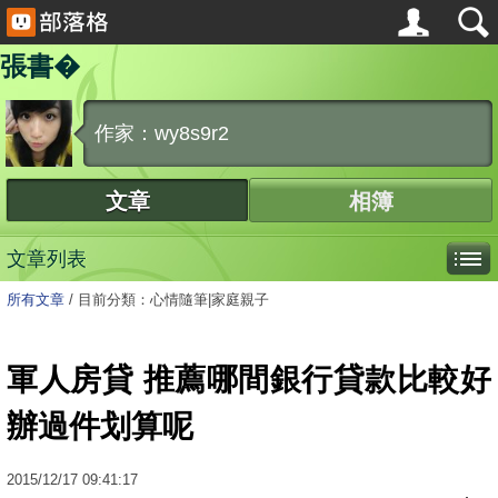
張書�
作家：wy8s9r2
文章
相簿
文章列表
所有文章
/
目前分類：心情隨筆|家庭親子
軍人房貸 推薦哪間銀行貸款比較好
辦過件划算呢
2015
/
12
/
17
09:41:17