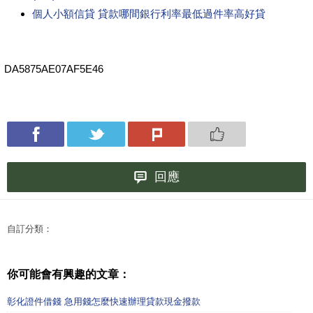
個人小額信貸 貸款哪間銀行利率最低過件率高好貸
DA5875AE07AF5E46
回應
自訂分類：
你可能會有興趣的文章：
彰化證件借錢 急用錢怎麼快速辦理貸款現金撥款