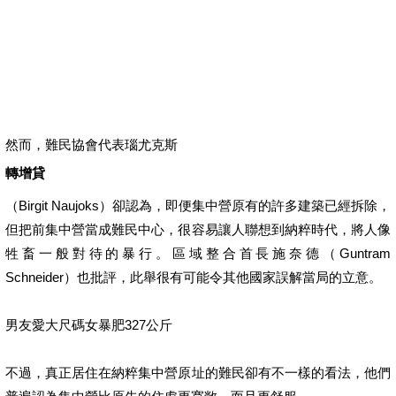
【負債整合瑕疵可】【解決所有貸款問題】
您可以在這裡登廣告 »
根據您的網際網路位址 - 使用精確位置 - 瞭解詳情
說明 提供意見 隱私權 服務條款
然而，難民協會代表瑙尤克斯
轉增貸
（Birgit Naujoks）卻認為，即便集中營原有的許多建築已經拆除，
但把前集中營當成難民中心，很容易讓人聯想到納粹時代，將人像
牲畜一般對待的暴行。區域整合首長施奈德（Guntram
Schneider）也批評，此舉很有可能令其他國家誤解當局的立意。
男友愛大尺碼女暴肥327公斤
不過，真正居住在納粹集中營原址的難民卻有不一樣的看法，他們