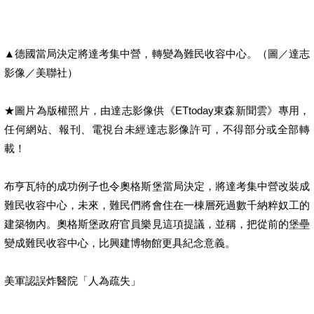
▲德國當局決定將達考集中營，轉變為難民收容中心。（圖／達志
影像／美聯社）
★圖片為版權照片，由達志影像供《ETtoday東森新聞雲》專用，
任何網站、報刊、電視台未經達志影像許可，不得部分或全部轉
載！
布亨瓦特的成功例子也令奧格斯堡當局決定，將達考集中營改裝成
難民收容中心，未來，難民們將會住在一棟層死過數千納粹奴工的
建築物內。奧格斯堡政府官員樂見這項提議，並稱，把從前的堡壘
變成難民收容中心，比興建博物館更具紀念意義。
美軍認誤炸醫院「人為疏失」