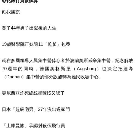
彰化銀行貸款試算
刻我國旗
關了44年男子出獄後的人生
19歲醫學院正妹讓11「乾爹」包養
就在多國領導人與集中營倖存者於波蘭奧斯威辛集中營，紀念解放
70週年的同時，德國奧格斯堡（Augsburg）也決定把達考
（Dachau）集中營的部分設施轉為難民收容中心。
突尼西亞炸死總統衛隊IS又認了
日本「超級宅男」27年沒出過家門
「土庫曼旅」承認射殺俄飛行員