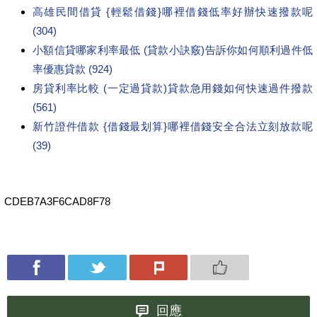
高雄民間借貸 {輕鬆借錢}哪裡借錢低率好辦快速撥款呢
(304)
小額信貸哪家利率最低 (貸款小訣竅)告訴你如何順利過件低
率優惠貸款 (924)
房貸利率比較 (一定過貸款)貸款急用錢如何快速過件撥款
(561)
新竹證件借款 {借錢最划算}哪裡借錢安全合法立刻放款呢
(39)
CDEB7A3F6CAD8F78
回應