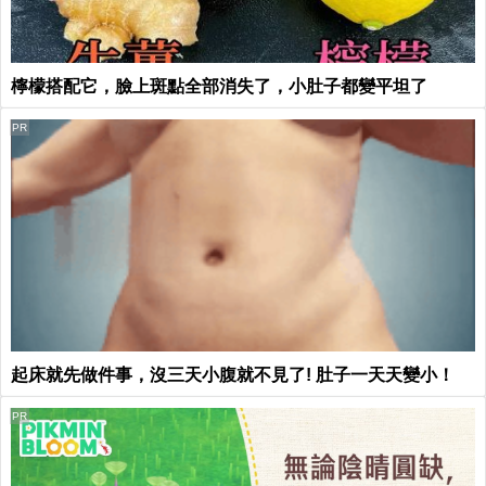
檸檬搭配它，臉上斑點全部消失了，小肚子都變平坦了
PR
起床就先做件事，沒三天小腹就不見了! 肚子一天天變小！
PR