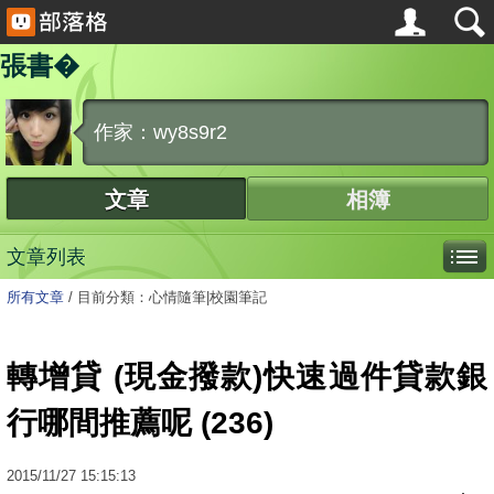
張書�
作家：wy8s9r2
文章
相簿
文章列表
所有文章
/
目前分類：心情隨筆|校園筆記
轉增貸 (現金撥款)快速過件貸款銀
行哪間推薦呢 (236)
2015
/
11
/
27
15:15:13