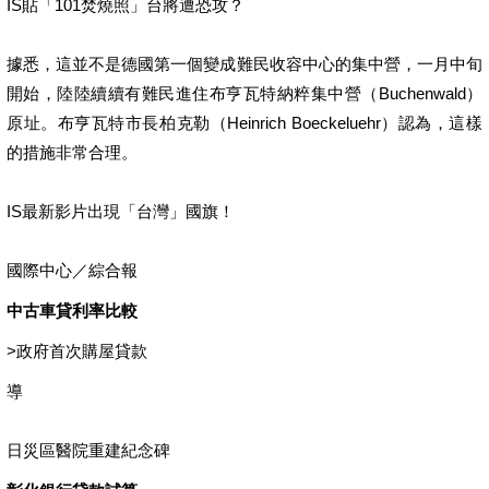
IS貼「101焚燒照」台將遭恐攻？
據悉，這並不是德國第一個變成難民收容中心的集中營，一月中旬
開始，陸陸續續有難民進住布亨瓦特納粹集中營（Buchenwald）
原址。布亨瓦特市長柏克勒（Heinrich Boeckeluehr）認為，這樣
的措施非常合理。
IS最新影片出現「台灣」國旗！
國際中心／綜合報
中古車貸利率比較
>
政府首次購屋貸款
導
日災區醫院重建紀念碑