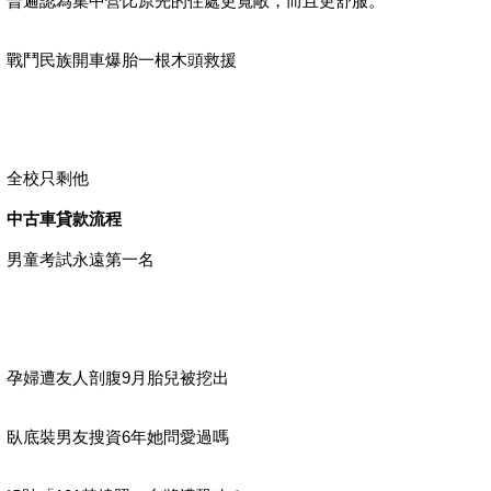
普遍認為集中營比原先的住處更寬敞，而且更舒服。
戰鬥民族開車爆胎一根木頭救援
全校只剩他
中古車貸款流程
男童考試永遠第一名
孕婦遭友人剖腹9月胎兒被挖出
臥底裝男友搜資6年她問愛過嗎