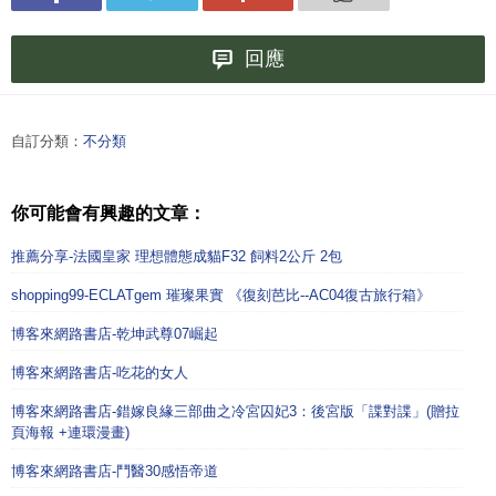
回應
自訂分類：
不分類
你可能會有興趣的文章：
推薦分享-法國皇家 理想體態成貓F32 飼料2公斤 2包
shopping99-ECLATgem 璀璨果實 《復刻芭比--AC04復古旅行箱》
博客來網路書店-乾坤武尊07崛起
博客來網路書店-吃花的女人
博客來網路書店-錯嫁良緣三部曲之冷宮囚妃3：後宮版「諜對諜」(贈拉
頁海報 +連環漫畫)
博客來網路書店-鬥醫30感悟帝道