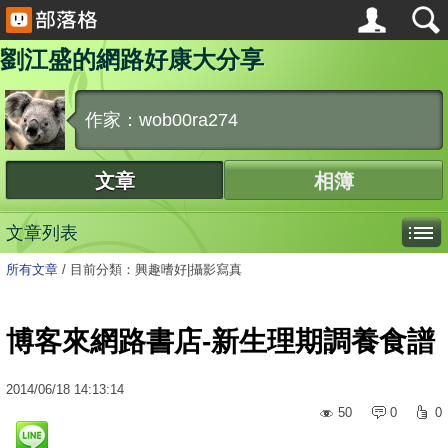
劉江盛的網路好康大分享
作家：wob00ra274
文章
相簿
文章列表
所有文章
/
目前分類：興趣嗜好|攝影寫真
博客來網路書店-新生理期調養食譜
2014
/
06
/
18
14:13:14
50
0
0