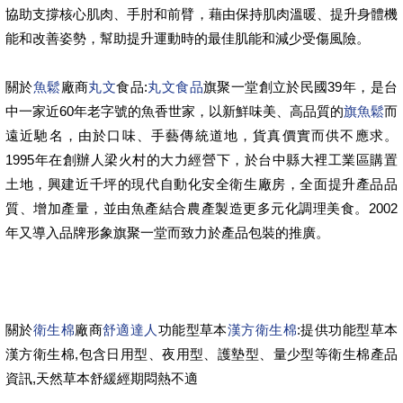
協助支撐核心肌肉、手肘和前臂，藉由保持肌肉溫暖、提升身體機
能和改善姿勢，幫助提升運動時的最佳肌能和減少受傷風險。
關於
魚鬆
廠商
丸文
食品:
丸文食品
旗聚一堂創立於民國39年，是台
中一家近60年老字號的魚香世家，以新鮮味美、高品質的
旗魚鬆
而
遠近馳名，由於口味、手藝傳統道地，貨真價實而供不應求。
1995年在創辦人梁火村的大力經營下，於台中縣大裡工業區購置
土地，興建近千坪的現代自動化安全衛生廠房，全面提升產品品
質、增加產量，並由魚產結合農產製造更多元化調理美食。2002
年又導入品牌形象旗聚一堂而致力於產品包裝的推廣。
關於
衛生棉
廠商
舒適達人
功能型草本
漢方衛生棉
:提供功能型草本
漢方衛生棉,包含日用型、夜用型、護墊型、量少型等衛生棉產品
資訊,天然草本舒緩經期悶熱不適