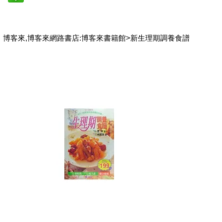
博客來,博客來網路書店:博客來書籍館>新生理期調養食譜