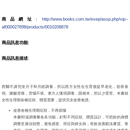
商品網址
:
http://www.books.com.tw/exep/assp.php/vip--
af000027898/products/0010208878
商品訊息功能
:
商品訊息描述
:
西醫不講究坐月子和月經調養，所以西方女性在生育後提早老化，筋骨衰
弱、腰酸背痛，苦惱不堪。東方人懂得調養，固根本，所以少受苦。本書就
女性生理期各種症狀、體質需要，提供完全改善食譜。
改善各種生理期症狀，不再煩惱
本書80道調養餐各具功能，針對不同症狀、體質設計，可把妳的身體
調整至最佳狀態，避免感冒、癌症與婦女病；有效改善黯淡膚質、青