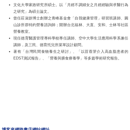
文化大學家政研究所碩士。以「月經不調婦女之月經經驗與求醫行為
之研究」為碩士論文。
曾任莊淑旂博士創辦之青峰基金會「自我健康管理」研習班講師、圓
山診所群特約營養諮詢師；開辦台北福林、大直、安和、士林等社區
營養教室。
現任德育醫護管理專科學校專任講師、空中大學生活應用科學系兼任
講師，及三民、德育托兒所菜單設計顧問。
著有「台灣民間食物養生之研討」、「以苜蓿芽介入高血脂患者的
EDST測試報告」、「營養與膳食療養學」等多篇學術研究報告。
博客來網路書店網站網址