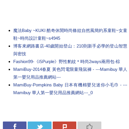
魔法Baby ~KUKI 酷奇休閒時尚條紋自然風簡約系童鞋~女童
鞋~時尚設計童鞋~s4945
博客來網路書店-40歲開始登山：210則新手必學的登山智慧
與密技
Fashion99-《iSPurple》野性豹紋＊時尚2ways兩用包-棕
MamiBuy-2014春夏 黃色閃電限量飛鼠褲 - ---Mamibuy 華人
第一嬰兒用品推薦網站---
MamiBuy-Pompkins Baby 日本有機棉嬰兒迷你小毛巾 - ---
Mamibuy 華人第一嬰兒用品推薦網站---_0