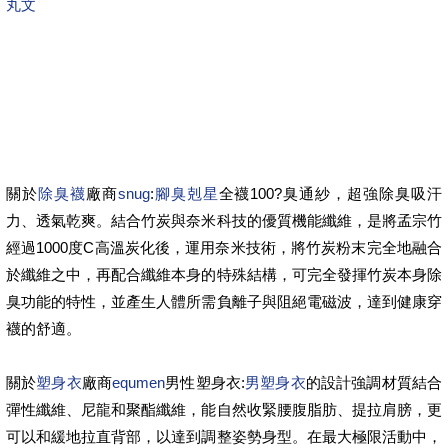
丸文
關於
除臭襪
廠商
snug
:
腳臭剋星
全襪100?臭通紗，超強除臭吸汗
力、透氣乾爽。結合竹炭與奈米科技的優質機能纖維，是將孟宗竹
經過1000度C高溫炭化後，運用奈米技術，將竹炭粉末完全地融合
於纖維之中，再配合纖維本身的特殊結構，可完全發揮竹炭本身除
臭功能的特性，並產生人體所需負離子與阻絕電磁波，達到健康穿
襪的舒適。
關於
塑身衣
廠商
equmen
男性塑身衣:
男塑身衣
的設計強調材質結合
彈性纖維、尼龍和聚酯纖維，能自然收緊腰腹脂肪、提拉肩膀，更
可以和緩地拉直背部，以達到調整姿勢身型。在最大極限活動中，