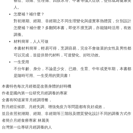
春痘、頭痛、生理痛、四肢冰冷、中暑等惱人症狀，使你成為健康美
人。
怎麼補？補什麼？
對初潮期、經期、非經期之不同生理變化與虛實寒熱體質，分別設計
怎麼補？補什麼？多翻閱本書，即使不擅烹調，亦能隨時活用，有效
調養。
材料簡單，人人可做
本書材料簡單，輕易可得，烹調容易，完全不會做菜的女性及男性都
可以完成，並提供替代材料，可達變化、好吃功效。
一生受用
不分年齡、身分，不論是少女、已婚、生育、中年或更年期，本書都
是隨時可用、一生受用的寶貝書！
本書特色每次月經都是改善身體的好時機
作者是國內第一位研究月經調養的專家
全書有80道家常月經調理餐，
對月經症候群、月經失調、增強免疫力等問題都有良好成效，
並且依照初潮期、經期、非經期等三階段及體質變化設計不同的調養方式作
者簡介月經食療專家 林麗美
台灣第一位專研月經調養的人