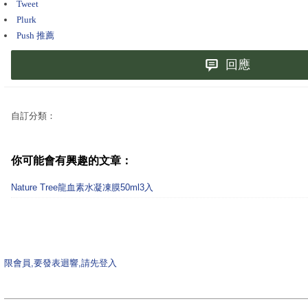
Tweet
Plurk
Push 推薦
回應
自訂分類：
你可能會有興趣的文章：
Nature Tree龍血素水凝凍膜50ml3入
限會員,要發表迴響,請先登入