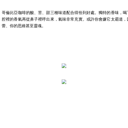
哥倫比亞咖啡的酸、苦、甜三種味道配合得恰到好處。獨特的香味，喝
腔裡的香氣再從鼻子裡呼出來，氣味非常充實。或許你會嫌它太霸道，
蕾、你的思維甚至靈魂。