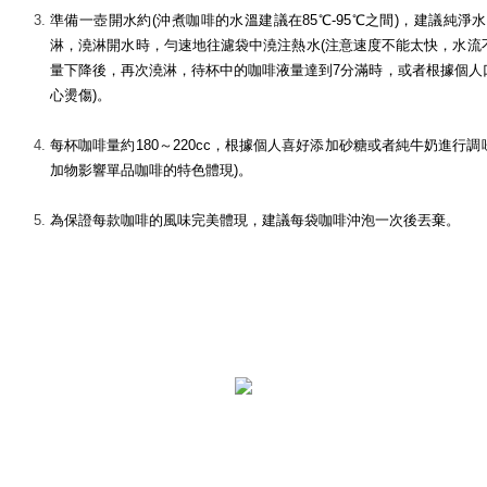
準備一壺開水約(沖煮咖啡的水溫建議在85℃-95℃之間)，建議純
淋，澆淋開水時，勻速地往濾袋中澆注熱水(注意速度不能太快，水流
量下降後，再次澆淋，待杯中的咖啡液量達到7分滿時，或者根據個人
心燙傷)
。
每杯咖啡量約180～220cc，根據個人喜好添加砂糖或者純牛奶進行
加物影響單品咖啡的特色體現)
。
為保證每款咖啡的風味完美體現，建議每袋咖啡沖泡一次後丟棄
。