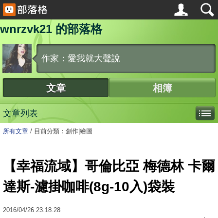
wnrzvk21 的部落格
作家：愛我就大聲說
文章
相簿
文章列表
所有文章
/
目前分類：創作|繪圖
【幸福流域】哥倫比亞 梅德林 卡爾
達斯-濾掛咖啡(8g-10入)袋裝
2016
/
04
/
26
23:18:28