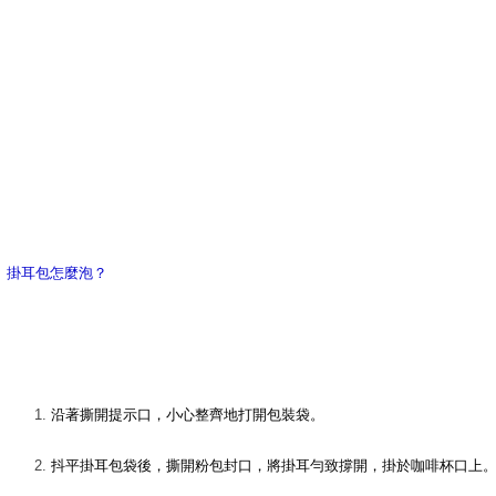
掛耳包怎麼泡？
沿著撕開提示口，小心整齊地打開包裝袋
。
抖平掛耳包袋後，撕開粉包封口，將掛耳勻致撐開，掛於咖啡杯口上