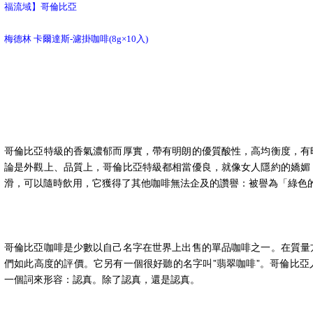
福流域】
哥倫比亞
梅德林 卡爾達斯
-濾掛咖啡(8g×10入)
哥倫比亞特級的香氣濃郁而厚實，帶有明朗的優質酸性，高均衡度，有
論是外觀上、品質上，哥倫比亞特級都相當優良，就像女人隱約的嬌媚
滑，可以隨時飲用，它獲得了其他咖啡無法企及的讚譽：被譽為「綠色
哥倫比亞咖啡是少數以自己名字在世界上出售的單品咖啡之一。在質量
們如此高度的評價。它另有一個很好聽的名字叫”翡翠咖啡”。哥倫比
一個詞來形容：認真。除了認真，還是認真。