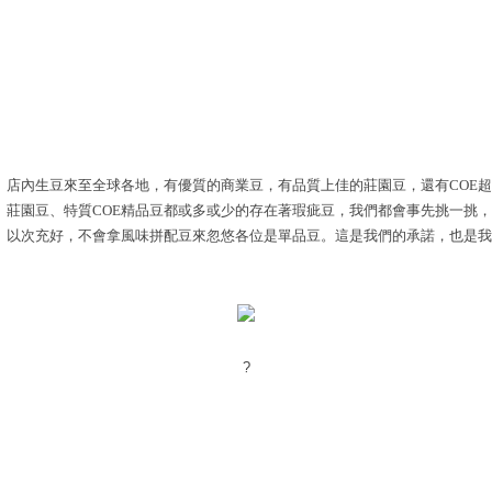
店內生豆來至全球各地，有優質的商業豆，有品質上佳的莊園豆，還有COE
莊園豆、特質COE精品豆都或多或少的存在著瑕疵豆，我們都會事先挑一挑
以次充好，不會拿風味拼配豆來忽悠各位是單品豆。這是我們的承諾，也是我
?