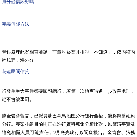
身分證借錢好嗎
嘉義借錢方法
豐銀處理此案相當離譜，前董座蔡友才推說「不知道」，依內稽內
控規定，海外分
花蓮民間信貸
行發生重大事件都要回報總行，若第一次檢查時進一步改善處理，
絕不會被重罰。
據金管會報告，已派員赴巴拿馬地區分行進行金檢，後將轉赴紐約
分行。專案小組目前則正在進行資料蒐集分析比對，以釐清事實及
追究相關人員可能責任，9月底完成行政調查報告。金管會、法務