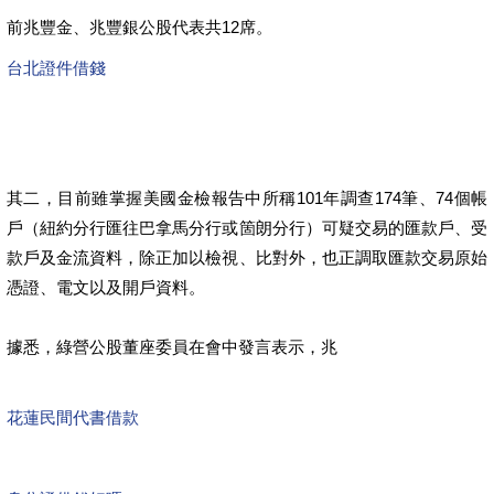
前兆豐金、兆豐銀公股代表共12席。
台北證件借錢
其二，目前雖掌握美國金檢報告中所稱101年調查174筆、74個帳
戶（紐約分行匯往巴拿馬分行或箇朗分行）可疑交易的匯款戶、受
款戶及金流資料，除正加以檢視、比對外，也正調取匯款交易原始
憑證、電文以及開戶資料。
據悉，綠營公股董座委員在會中發言表示，兆
花蓮民間代書借款