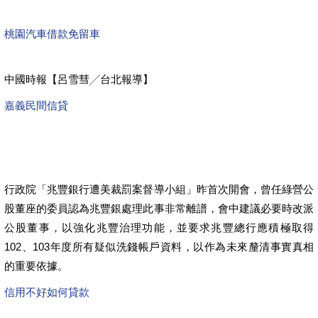
桃園汽車借款免留車
中國時報【呂雪彗╱台北報導】
嘉義民間信貸
行政院「兆豐銀行遭美裁罰案督導小組」昨首次開會，曾任綠營公
股董座的委員認為兆豐銀處理此事非常離譜，會中建議必要時改派
公股董事，以強化兆豐治理功能，並要求兆豐總行應積極取得
102、103年度所有疑似洗錢帳戶資料，以作為未來釐清事實真相
的重要依據。
信用不好如何貸款