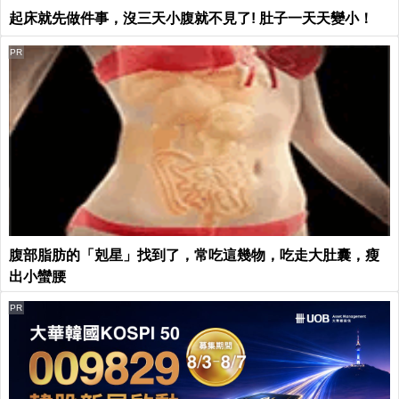
起床就先做件事，沒三天小腹就不見了! 肚子一天天變小！
PR
腹部脂肪的「剋星」找到了，常吃這幾物，吃走大肚囊，瘦
出小蠻腰
PR