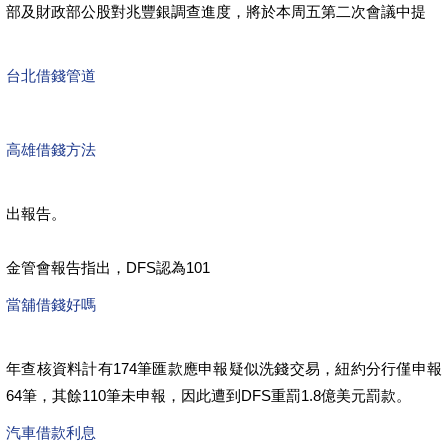
部及財政部公股對兆豐銀調查進度，將於本周五第二次會議中提
台北借錢管道
高雄借錢方法
出報告。
金管會報告指出，DFS認為101
當舖借錢好嗎
年查核資料計有174筆匯款應申報疑似洗錢交易，紐約分行僅申報
64筆，其餘110筆未申報，因此遭到DFS重罰1.8億美元罰款。
汽車借款利息