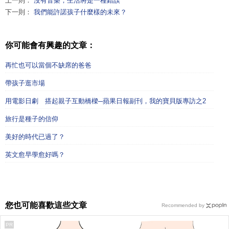
上一則：
沒有音樂，生活將是一種錯誤
下一則：
我們能許諾孩子什麼樣的未來？
你可能會有興趣的文章：
再忙也可以當個不缺席的爸爸
帶孩子逛市場
用電影日劇 搭起親子互動橋樑─蘋果日報副刊，我的寶貝版專訪之2
旅行是種子的信仰
美好的時代已過了？
英文愈早學愈好嗎？
您也可能喜歡這些文章
Recommended by
PR