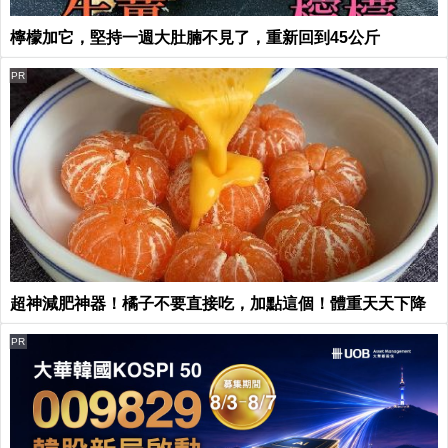
檸檬加它，堅持一週大肚腩不見了，重新回到45公斤
PR
超神減肥神器！橘子不要直接吃，加點這個！體重天天下降
PR