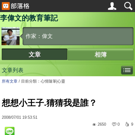
李偉文的教育筆記
作家：偉文
文章
相簿
文章列表
所有文章
/
目前分類：心情隨筆|心靈
想想小王子.猜猜我是誰？
2008
/
07
/
01
19:53:51
2650
0
9