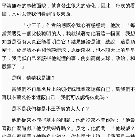
平淡無奇的事物面貌，就會發生很大的變化，因此，每次的看
懂，又可以使我們看到很多東西。
「小王子」作者的感慨令我心有慼慼焉，他說：「每
當我遇見一個比較聰明的人，我就試著給他看這一幅圖，我想
知道是否有人真正能看明白它！結果無論是誰，總說，這是頂
帽子。於是我不再和他談蟒蛇，原始森林，也不談天上的星星
了，我貶低自己來談些他能懂的事，例如高爾夫球，政治，和
股票了！」
是啊，猜猜我是誰？
當我們不再靠名片上的頭銜或職業來隱藏自已，當我們不
再以衣著裝扮來遮蔽自己，我們可以認得彼此嗎？
是不是我們都是小王子裏的大人了？
他們從來不問些基本的問題，他們從來不問你說：「他最
喜歡什麼遊戲？他欣賞蝴蝶嗎？」反之，他們問：「他幾歲？
他是什麼職業？他賺多少錢？」你若跟大人說：「我看見一棟