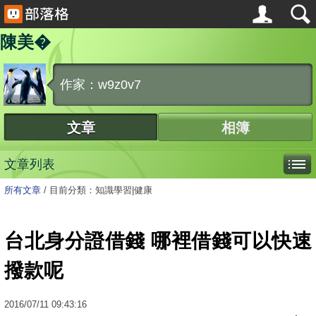
陳美�
作家：w9z0v7
文章
相簿
文章列表
所有文章
/
目前分類：知識學習|健康
台北身分證借錢 哪裡借錢可以快速
撥款呢
2016
/
07
/
11
09:43:16