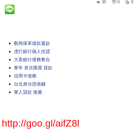
35
0
0
郵局保單借款還款
渣打銀行個人信貸
大眾銀行債務整合
青年 首次購屋 貸款
信用卡債務
台北身分證借錢
軍人貸款 推薦
http://goo.gl/aifZ8l