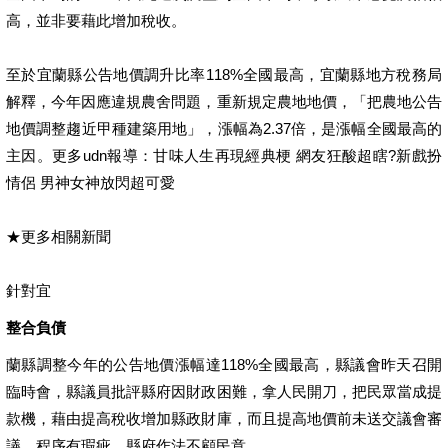
高，並非要藉此增加稅收。
至於宜蘭縣公告地價調升比率118%全國最高，宜蘭縣地方稅務局
解釋，今年因應違規農舍問題，重新規定農地地價，「把農地公告
地價調整趨近甲種建築用地」，漲幅為2.37倍，是漲幅全國最高的
主因。更多udn報導：甘味人生再現經典梗 網友狂酸超瞎?新戲扮
情侶 男神女神放閃超可愛
★更多相關新聞
針對宜
整合負債
蘭縣調整今年的公告地價漲幅達118%全國最高，縣議會昨天召開
臨時會，縣議員批評縣府因財政困難，拿人民開刀，把民眾當成提
款機，藉由提高稅收增加縣政財庫，而且提高地價前未送交議會審
議，程序有瑕疵，縣府作法不顧民意。