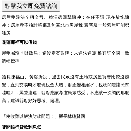
房屋稅違法？柯文哲、賴清德回擊陳冲：在任不講 現在放炮陳
冲：房屋稅不檢討將傷及無辜北市房屋稅 豪宅及一般舊屋可能都
漲房
花蓮哪裡可以借錢
屋稅喊漲？財政局：還沒定案政院：未違法違憲 惟難訂全國一致
調幅標準
議員陳福山、黃浴沂說，過去民眾沒有土地或房屋買賣比較沒感
覺，直到交易時才發現稅金大增，財產變相縮水，稅收問題讓民眾
哇哇叫，罵聲連連，縣府應該考慮民眾感受，不應該一次調的那麼
高，建議縣府好好思考、處理。
「稅收難以解決財政問題！」縣長林聰賢回
哪間銀行貸款利息低