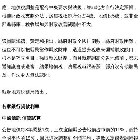
應，地價稅調整是配合中央要求與法規，並非地方自行決定漲幅，
根據財政收支劃分法，房屋稅收縣府分占4成、地價稅5成，並非全
部進縣庫，稅收增加與財政改善關聯性不大。
議員陳鴻禧、黃定和指出，縣府財政全國排倒數，縣府財政困難，
但也不可以把縣民當作縣政財庫，透過提升稅收來彌補財政缺口，
根本是巧立名目，強取縣民財產，而且縣府調高公告地價前，都未
通知議會或送審，結果地價稅、房屋稅就跟著漲，縣府沒有傾聽民
意，作法令人無法認同。
縣府地方稅務局指出，
各家銀行貸款利率
中國信託 信貸試算
公告地價每3年調整1次，上次宜蘭縣公告地價占市價的11%，低於
全國平均的19％，因此這次調整到全國平均，導致民眾感覺調幅很