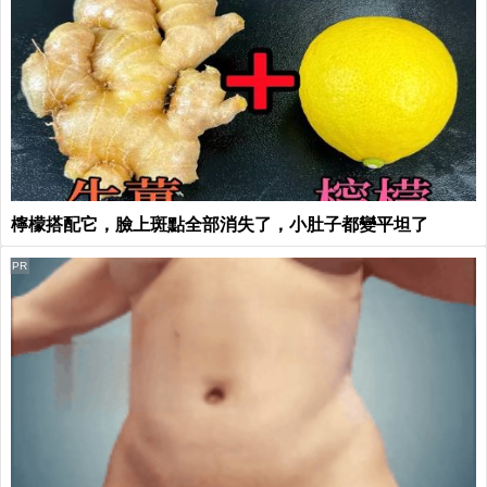
檸檬搭配它，臉上斑點全部消失了，小肚子都變平坦了
PR