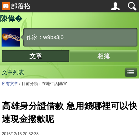
陳偉�
作家：w9bs3j0
文章
相簿
文章列表
所有文章
/
目前分類：在地生活|基宜
高雄身分證借款 急用錢哪裡可以快
速現金撥款呢
2015
/
12
/
15
20:52:38