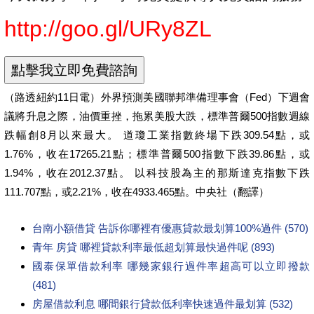
http://goo.gl/URy8ZL
（路透紐約11日電）外界預測美國聯邦準備理事會（Fed）下週會
議將升息之際，油價重挫，拖累美股大跌，標準普爾500指數週線
跌幅創8月以來最大。 道瓊工業指數終場下跌309.54點，或
1.76%，收在17265.21點；標準普爾500指數下跌39.86點，或
1.94%，收在2012.37點。 以科技股為主的那斯達克指數下跌
111.707點，或2.21%，收在4933.465點。中央社（翻譯）
台南小額借貸 告訴你哪裡有優惠貸款最划算100%過件 (570)
青年 房貸 哪裡貸款利率最低超划算最快過件呢 (893)
國泰保單借款利率 哪幾家銀行過件率超高可以立即撥款
(481)
房屋借款利息 哪間銀行貸款低利率快速過件最划算 (532)