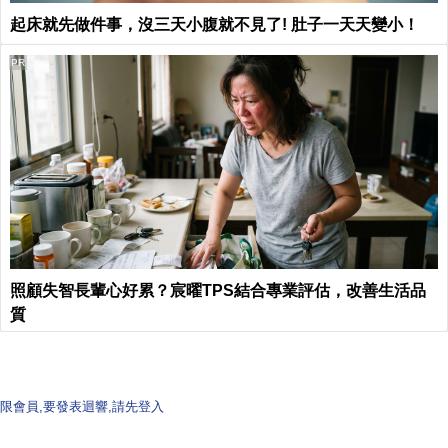
起床就先做件事，沒三天小腹就不見了! 肚子一天天變小！
PR
照顧失智長輩心好累？宸曜TPS結合專業評估，改善生活品
質
限會員,要發表迴響,請先登入