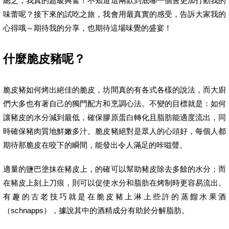
總之，我真的超級興奮！不知道這兩款到底哪一個會更加打動我的
味蕾呢？接下來的試吃之旅，我會用最真實的感受，告訴大家我的
心得哦～期待我的分享，也期待這場味覺的盛宴！
什麼脆皮豬呢？
脆皮豬如何烤出絕佳的脆皮，坊間真的有各式各樣的說法，而大廚
們大多也有著自己的獨門配方和烹調心法。不變的目標就是：如何
讓豬皮的水分減到最低，確保膠原蛋白轉化且脂肪能適度流出，同
時確保豬肉質地鮮嫩多汁。脆皮豬絕對是眾人的心頭好，每個人都
期待那脆皮在咬下的瞬間，能發出令人滿足的咔嗞聲。
適量的鹽巴塗抹在豬皮上，的確可以幫助豬皮除去多餘的水分；而
在豬皮上刻上刀痕，則可以促使水分和脂肪在烤制時更容易流出。
有趣的古老技巧就是在脆皮豬上淋上些許的蒸餾水果酒
（schnapps），據說其中的酒精成分有助於分解脂肪。