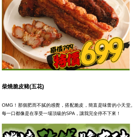
柴燒脆皮豬(五花)
OMG！那個肥而不膩的感覺，搭配脆皮，簡直是味蕾的小天堂。
每一口都像是在享受一場頂級的SPA，讓我完全停不下來！