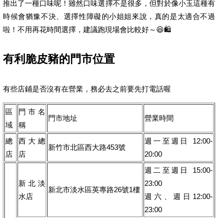
推出了一種口味呢！雖然口味選擇不是很多，但對於像小玉這種有
時候會猶豫不決、選擇性障礙的小姐姐來說，真的是太適合不過
啦！不用再花時間選擇，建議跑現場會比較好～😆🛍
有利脆皮豬的門市位置
有些店鋪是否沒有在營業，務必去之前要先打電話喔
區
門市名
門市地址
營業時間
域
稱
總
西大總
週一至週日 12:00-
新竹市北區西大路453號
店
店
20:00
週二至週日 15:00-
新北淡
23:00
新北市淡水區英專路26號1樓
水店
週六、週日12:00-
23:00