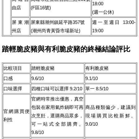
18:00
由店
(F區16號)
(週一公休)
屏東潮
屏東縣潮州鎮延平路357號
週一至週日 13:00-
州店
(潮州尚青黃昏市場新址)
19:00
踏輕脆皮豬與有利脆皮豬的終極結論評比
比較項目
踏輕脆皮豬
有利脆皮豬
口感
9.6/10
9.1/10
口味選擇
四種口味可以選擇 9.2/10
單一 8.5/10
官網時常推出優惠，真空
包裝在家用氣炸鍋即可再
商品種類偏少，建議到
官網購買便
次烹飪，選購商品眾多，
現場購買比較新鮮。
利性
可一站式全部購齊。
9.0/10
9.8/10