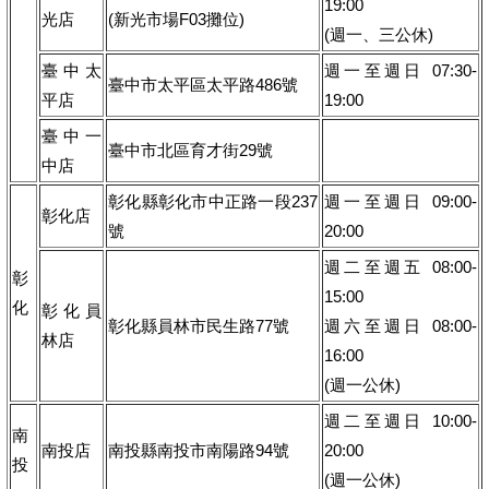
19:00
光店
(新光市場F03攤位)
(週一、三公休)
臺中太
週一至週日 07:30-
臺中市太平區太平路486號
平店
19:00
臺中一
臺中市北區育才街29號
中店
彰化縣彰化市中正路一段237
週一至週日 09:00-
彰化店
號
20:00
週二至週五 08:00-
彰
15:00
化
彰化員
彰化縣員林市民生路77號
週六至週日 08:00-
林店
16:00
(週一公休)
週二至週日 10:00-
南
南投店
南投縣南投市南陽路94號
20:00
投
(週一公休)