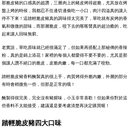
那脆皮豬的口感真的超讚，三層肉上的豬皮烤得超脆，尤其放在烤
盤上烤的時候，我都忍不住邊切邊偷吃一小口，肉汁四溢真的讓人
停不下來！這踏輕脆皮豬真的調味得太完美了，單吃就有炭烤的香
氣和微微的甜味，而那層脆皮，咬下去的喀喀聲真的超治癒的，吃
起來讓人回味無窮。
老實說，單吃原味就已經很滿足了，但如果再搭配上那秘傳的香辣
粉，真的是錦上添花！家裡的每個人都愛得不要不要的，尤其是那
個讓人讚不絕口的脆皮，皮脆肉嫩，每一口都充滿了咬勁。
踏輕脆皮豬香料醃製真的很上手，肉質烤得外脆內嫩，外層的部分
有時會稍微焦一些，但那是正常的哦！
醃製得很完美，完全沒有豬腥味，小玉非常喜歡！但如果你對於這
些香料不太能接受，建議還是要考慮清楚再決定購買喔！
踏輕脆皮豬四大口味