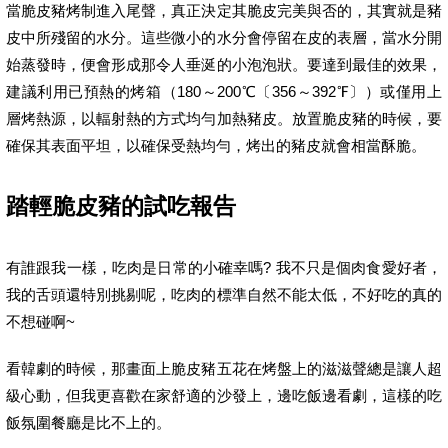
當脆皮豬烤制進入尾聲，真正決定其脆皮完美與否的，其實就是豬
皮中所殘留的水分。這些微小的水分會停留在皮的表層，當水分開
始蒸發時，便會形成那令人垂涎的小泡泡狀。要達到最佳的效果，
建議利用已預熱的烤箱（180～200℃〔356～392℉〕）或僅用上
層烤熱源，以輻射熱的方式均勻加熱豬皮。放置脆皮豬的時候，要
確保其表面平坦，以確保受熱均勻，烤出的豬皮就會相當酥脆。
踏輕脆皮豬的試吃報告
有誰跟我一樣，吃肉是日常的小確幸嗎? 我不只是個肉食愛好者，
我的舌頭還特別挑剔呢，吃肉的標準自然不能太低，不好吃的真的
不想碰啊~
看韓劇的時候，那畫面上脆皮豬五花在烤盤上的滋滋聲總是讓人超
級心動，但我更喜歡在家舒適的沙發上，邊吃飯邊看劇，這樣的吃
飯氛圍餐廳是比不上的。