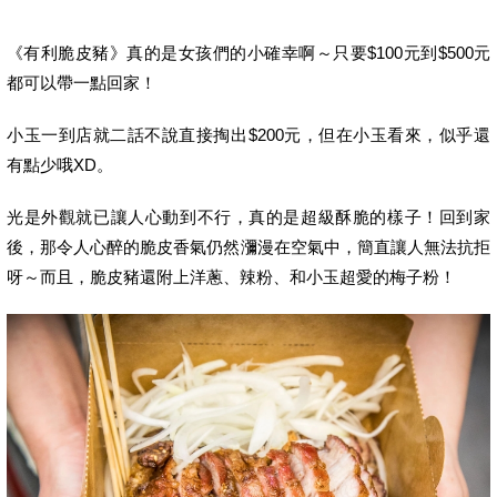
《有利脆皮豬》真的是女孩們的小確幸啊～只要$100元到$500元
都可以帶一點回家！
小玉一到店就二話不說直接掏出$200元，但在小玉看來，似乎還
有點少哦XD。
光是外觀就已讓人心動到不行，真的是超級酥脆的樣子！回到家
後，那令人心醉的脆皮香氣仍然瀰漫在空氣中，簡直讓人無法抗拒
呀～而且，脆皮豬還附上洋蔥、辣粉、和小玉超愛的梅子粉！