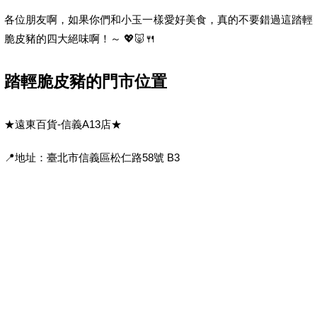
各位朋友啊，如果你們和小玉一樣愛好美食，真的不要錯過這踏輕
脆皮豬的四大絕味啊！～ 💖🐷🍴
踏輕脆皮豬的門市位置
★遠東百貨-信義A13店★
📍地址：臺北市信義區松仁路58號 B3