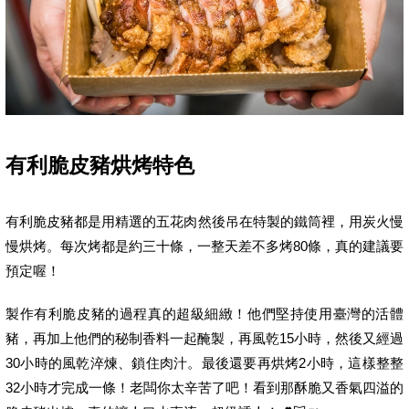
有利脆皮豬烘烤特色
有利脆皮豬都是用精選的五花肉然後吊在特製的鐵筒裡，用炭火慢
慢烘烤。每次烤都是約三十條，一整天差不多烤80條，真的建議要
預定喔！
製作有利脆皮豬的過程真的超級細緻！他們堅持使用臺灣的活體
豬，再加上他們的秘制香料一起醃製，再風乾15小時，然後又經過
30小時的風乾淬煉、鎖住肉汁。最後還要再烘烤2小時，這樣整整
32小時才完成一條！老闆你太辛苦了吧！看到那酥脆又香氣四溢的