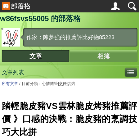
w86fsvs55005 的部落格
作家：陳夢強的推薦評比好物85223
文章
相簿
文章列表
所有文章
/
目前分類：心情隨筆|烹飪烘焙
踏輕脆皮豬VS雲林脆皮烤豬推薦評
價 》口感的決戰：脆皮豬的烹調技
巧大比拼