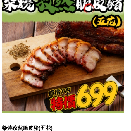
柴燒孜然脆皮豬(五花)