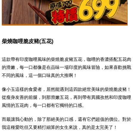
柴燒咖哩脆皮豬(五花)
這款帶有印度咖哩風味的柴燒脆皮豬五花，咖哩的香濃搭配五花肉
的滑嫩，每一口都像是在品味一場印度的風味冒險，如果喜歡挑戰
不同的風味，這一個口味真的大推啊！
像小玉這樣的食愛者，居然能遇到這四款絕世美味的柴燒脆皮豬！
從瘦身友善的前腿，到那滑嫩五花，再到帶有異國孜然和印度咖哩
風情的五花肉，每一口都有它獨特的口感。
而最讓我心動的，除了那絕美的口感，還有它們超值的價位。對於
我這種愛吃但又要精打細算的女生來說，真的是太完美了！