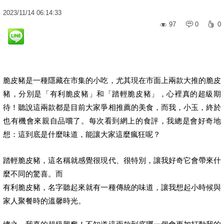
2023
/
11
/
14
06:14:33
97
0
0
脆皮豬是一種隱藏在市集的小吃，尤其現在市面上兩款大推的脆皮
豬，分別是「有利脆皮豬」和「踏輕脆皮豬」，心裡真的超級期
待！聽說這兩款都是目前大家爭相推薦的美食，而我，小玉，終於
也有機會來親自品嚐了。每次看到網上的食評，我總是會好奇地
想：這到底是什麼味道，能讓大家這麼瘋狂呢？
踏輕脆皮豬，這名稱就感覺很現代、很特別，讓我好奇它會帶來什
麼不同的驚喜。而
有利脆皮豬，名字聽起來就有一種傳統的味道，讓我想起小時候與
家人聚餐時的溫馨時光。