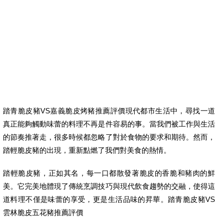
踏青脆皮豬VS嘉義脆皮烤豬推薦評價現代都市生活中，尋找一道
真正能夠觸動味蕾的料理不再是件容易的事。當我們被工作與生活
的節奏推著走，很多時候都忽略了對於食物的要求和期待。然而，
踏輕脆皮豬的出現，重新點燃了我們對美食的熱情。
踏輕脆皮豬，正如其名，每一口都散發著脆皮的香脆和豬肉的鮮
美。它完美地體現了傳統烹調技巧與現代飲食趨勢的交融，使得這
道料理不僅是味蕾的享受，更是生活品味的昇華。踏青脆皮豬VS
雲林脆皮五花豬推薦評價