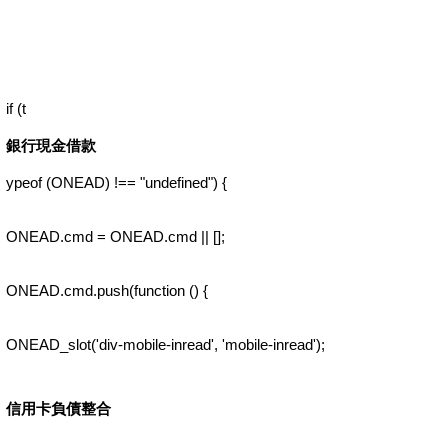
if (t
銀行現金借款
ypeof (ONEAD) !== "undefined") {
ONEAD.cmd = ONEAD.cmd || [];
ONEAD.cmd.push(function () {
ONEAD_slot('div-mobile-inread', 'mobile-inread');
信用卡負債整合