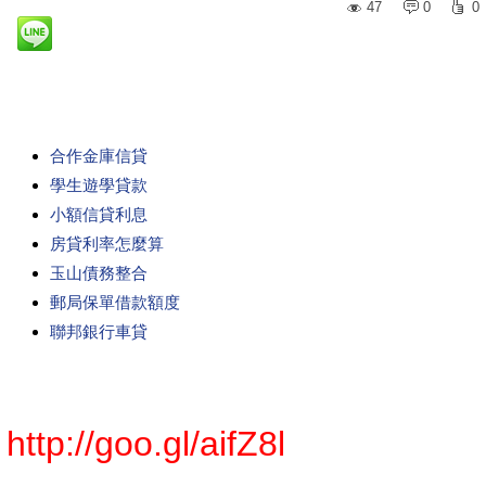
47
0
0
合作金庫信貸
學生遊學貸款
小額信貸利息
房貸利率怎麼算
玉山債務整合
郵局保單借款額度
聯邦銀行車貸
http://goo.gl/aifZ8l