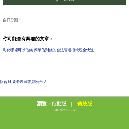
自訂分類：
你可能會有興趣的文章：
彰化哪裡可以借錢 簡單借到錢的合法管道撥款現金快速
限會員,要發表迴響,請先登入
瀏覽：
行動版
|
傳統版
udn.com © 2012