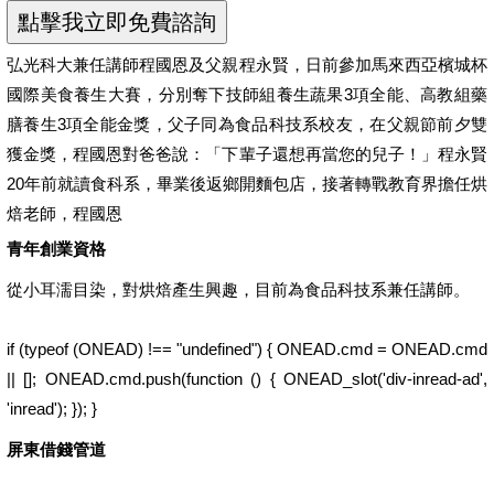
弘光科大兼任講師程國恩及父親程永賢，日前參加馬來西亞檳城杯
國際美食養生大賽，分別奪下技師組養生蔬果3項全能、高教組藥
膳養生3項全能金獎，父子同為食品科技系校友，在父親節前夕雙
獲金獎，程國恩對爸爸說：「下輩子還想再當您的兒子！」程永賢
20年前就讀食科系，畢業後返鄉開麵包店，接著轉戰教育界擔任烘
焙老師，程國恩
青年創業資格
從小耳濡目染，對烘焙產生興趣，目前為食品科技系兼任講師。
if (typeof (ONEAD) !== "undefined") { ONEAD.cmd = ONEAD.cmd
|| []; ONEAD.cmd.push(function () { ONEAD_slot('div-inread-ad',
'inread'); }); }
屏東借錢管道