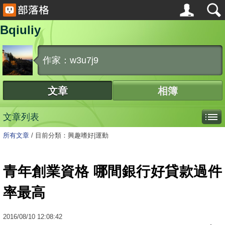
Bqiuliy
作家：w3u7j9
文章
相簿
文章列表
所有文章
/
目前分類：興趣嗜好|運動
青年創業資格 哪間銀行好貸款過件
率最高
2016
/
08
/
10
12:08:42