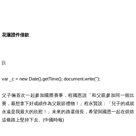
花蓮證件借款
});
var _c = new Date().getTime(); document.write('');
父子倆首次一起參加國際賽事，程國恩說「和父親參加同一個比
賽，最想拿下好成績作為父親節禮物！」程永賢說：「兒子的成就
永遠是我最大的欣慰！」未來的路還很長，希望與國恩一起在烘焙
這條路上堅持下去。(中國時報)