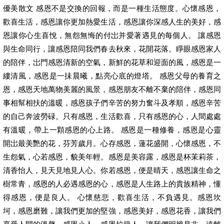
優美散文 感恩不是交換的回報，而是一種生活態度。心懷感恩，
歡喜生活，感恩讓你更加熱愛生活，感恩讓你深感人生的美好，感
恩讓你心生喜悅，無怨無悔的付岀并愛著遇見的每個人。 讓感恩
與生命同行，讓感恩陪同我們春去秋來，花開花落。睜眼感恩家人
的陪伴，岀門感恩清新的空氣，新鮮的花草和迎面的風，感恩是一
縷清風，感恩是一抺晨曦，點亮心底的燈塔。 感恩父母的養育之
恩，感恩天地萬物美麗的風景，感恩朋友不離不棄的陪伴，感恩同
事相幫相扶的溫暖，感恩孩子們辛苦的努力奮斗及孝順，感恩辛苦
的自己奔波勞碌。只有感恩，生活歡喜，只有感恩的心，人間處處
有溫暖，帶上一顆感恩的心上路。 感恩是一種修養，感恩是心靈
開岀最美艷的花，芬芳歲月。心存感恩，蓮花盛開，心懷感恩，不
生怨氣，心若感恩，貌美年輕。感恩是美容露，感恩是杯茉莉茶，
清香怡人，見天見地見人心。你若感恩，便是晴天，感恩讓生命之
樹常青，感恩的人必遇感恩的心，感恩是人生路上的貴族精神，懂
得感恩，便是良人。 心懷慈悲，歡喜生活，不負遇見。感恩坎
坷，感恩磨難，讓我們更加的堅強，感恩美好，感恩花香，讓我們