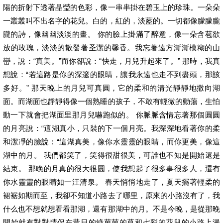
陽的折射下透著晶瑩的色彩，像一串串掛在碧玉上的珍珠。一朵朵
一叢叢叫不出名字的花兒。白的，紅的，淡藍的。一切都像朦朦朧
朧的詩，像幽幽淡淡的畫。 你的臉上掛滿了醉意，像一朵含苞欲
放的玫瑰，淡淡的散發著圣潔的馨香。我忘著遠方漸漸模糊的山
巒，說：“真美。”而你卻說：“快走，月兒升起來了。” 那時，我真
想說：“若這路是你的深邃的眼睛，讓我永遠也走不到盡頭，那該
多好。” 那天晚上的月兒可真圓，它的柔和的清光靜靜地撒向湖
面。而湖面也靜靜得像一個熟睡的孩子，不敢有輕微的動蕩，生怕
動一下就會把湖面里那月兒嚇跑似的。 你脈脈含情忘著那個圓圓
的月亮說：“這湖真小，只裝的下一個月亮。我深深地看著你的柔
和潔凈的臉說：“這湖真美，像你水靈靈的眼睛，而你更美，像這
湖中的月。 我們都笑了，笑得很甜很美，可誰也不知是開始還是
結束。 那晚的月真的很大很圓，使我想起了很多事很多人，還有
你水靈靈的眼睛如一汪清泉。 春天悄悄地走了，夏天擺著輕柔的
裙裾如期而至，我卻不知道小路去了哪里，原來的小路沒有了，我
什么也不想就想看看那湖，還有那湖中的月。不是今晚，是從那晚
開始就有對對情侶在昔日的綠茵茵的草和七彩的花兒的小路上漫