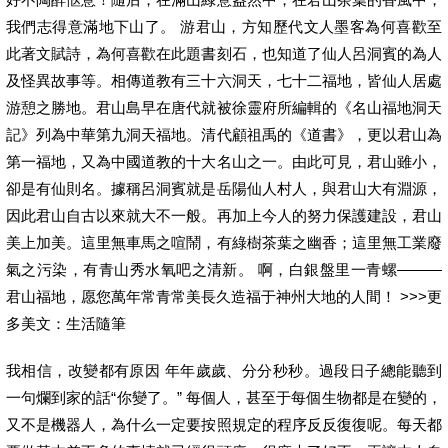
我們志得意滿地下山了。 游君山，方知歷代文人墨客為何喜歡至
此著文賦詩，為何喜歡在此題書刻石，也知道了仙人呂洞賓的為人
及怪異故事等。相傳道教有三十六洞天，七十二福地，皆仙人居處
游憩之勝地。君山島早在唐代就被徐靈府所編輯的《名山福地洞天
記》列為中華第九洞天福地。清代顧祖禹的《道書》，更以君山為
第一福地，又為中國道教的十大名山之一。由此可見，君山雖小，
卻是有仙則名。據稱呂洞賓就是岳陽仙人村人，與君山大有淵源，
因此君山自古以來就大不一般。再加上今人的努力保護建設，君山
美上加美。這里無車馬之喧鬧，有綠樹茶葉之幽香；這里無工業廢
氣之污染，有青山秀水氧吧之清新。 啊，白銀盤里一青螺———
君山福地，愿您萬年常青常美長久造福于神州大地的人間！ >>>更
多美文：生活隨筆
我相信，改變都有原因 年年歲歲、分分秒秒。過段日子總能聽到
一句爛到家的話“你變了。” 每個人，甚至于每個生物都是在變的，
又不是機器人，為什么一定要按照規定的程序反反復復呢。每天都