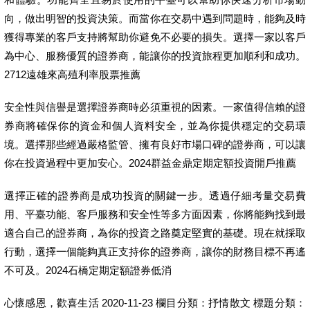
向，做出明智的投資決策。而當你在交易中遇到問題時，能夠及時
獲得專業的客戶支持將幫助你避免不必要的損失。選擇一家以客戶
為中心、服務優質的證券商，能讓你的投資旅程更加順利和成功。
2712遠雄來高殖利率股票推薦
安全性與信譽是選擇證券商時必須重視的因素。一家值得信賴的證
券商將確保你的資金和個人資料安全，並為你提供穩定的交易環
境。選擇那些經過嚴格監管、擁有良好市場口碑的證券商，可以讓
你在投資過程中更加安心。2024群益金鼎定期定額投資開戶推薦
選擇正確的證券商是成功投資的關鍵一步。透過仔細考量交易費
用、平臺功能、客戶服務和安全性等多方面因素，你將能夠找到最
適合自己的證券商，為你的投資之路奠定堅實的基礎。現在就採取
行動，選擇一個能夠真正支持你的證券商，讓你的財務目標不再遙
不可及。2024石橋定期定額證券低消
心懷感恩，歡喜生活 2020-11-23 欄目分類：抒情散文 標題分類：