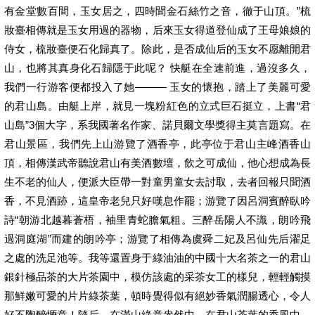
有金堂數百間，玉女居之，四時聞金石絲竹之音，徹于山頂。”梳
妝臺相傳就是玉女用過的器物，后來玉女得道登仙成了王母娘娘的
侍女，梳妝臺便石化歸真了。除此，是否成仙后的玉女不愿離開君
山，也將其真身化石歸隱于此呢？ 快艇在全速前進，過沒多久，
我們一行游客便都投入了她——— 玉女的懷抱，踏上了美麗可愛
的君山島。由艇上岸，就見一塊粉紅色的立式巨石挺立，上書“君
山島”3個大字，系我國著名作家、諾貝爾文學獎得主莫言題寫。在
君山景區，我們先上山游覽了酒香亭，此亭位于君山主峰酒香山
頂，相傳漢武帝聽說君山有美酒數壇，飲之可成仙，他心想成為長
生不老的仙人，便派大臣帶一對童男童女去討取，去者回報只聞酒
香，不見酒跡，這皇帝老兒只好嘆息作罷；游覽了因呂洞賓醉臥吟
詩“朝游北越暮蒼梧，袖里青蛇膽氣粗。三醉岳陽人不識，朗吟飛
過洞庭湖”而建的朗吟亭；游覽了相傳為虞舜二妃及呂仙先后濯足
之處的洗足池等。我等還置身于綠油油的中國十大名茶之一的君山
銀針極品茶的大片茶園中，模仿該處的采茶女工的樣兒，輕輕觸摸
那鮮嫩可愛的片片綠茶葉，頓時覺得似有絕妙香氣潤腸透心，令人
好不陶醉愜意！隨后，在滿山綠意盎然中，在君山茶葉的香風中，