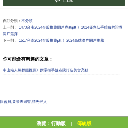
自訂分類：
不分類
上一則：
1473台南2024存股推薦開戶券商ptt 》2024優惠低手續費的證券
開戶選擇
下一則：
1517利奇2024存股推薦ptt 》2024高端證券開戶推薦
你可能會有興趣的文章：
中山站人氣餐廳推薦》饌堂攜手魷布院打造美食亮點
限會員,要發表迴響,請先登入
瀏覽：
行動版
|
傳統版