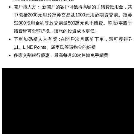
開戶禮大方： 新開戶的客戶可獲得高額的手續費抵用金，其
中包括2000元用於證券交易及1000元用於期貨交易。證券
$2000抵用金約等於交易量500萬元免手續費。整股/零股手
續費皆可全額折抵。讓您的投資成本更低。
下單加碼禮人人有獎 :在開戶次月底前下單，還可獲得7-
11、LINE Points、屈臣氏等購物金的好禮
多家交割銀行優惠，最高每月30次跨轉免手續費