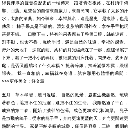
綿長渾厚的聲音從歷史的一端傳來，踏著青石板路，在村鎮中傳
響、回蕩。這聲音的自信來自歲月，來自民間，它承載了太多的汗
水，太多的滄桑。如今聽來，幸福莫名，這是歷史、是痕跡，也是
傳承！ 柿子果真是不錯的。滑如凝脂的圓潤外衣，拿在手里把玩
甚是不錯。一口咬下去，特有的果香席卷了整個口腔，絲絲連連，
割不斷，也舍不得，吮吮手指，滿是自然的味道，幸福的感覺。
野外的天地中，深沉的藍、柔和的月光編織在了一起，緩緩傾瀉了
下來，灑了一把小小的碎銀，被細膩的河床托著，閃爍著。麥田深
處，是否又醞釀出了什么幸福？ 撿著碎銀，揣著滿懷希冀，緩緩
歸去。 我一直相信，幸福就在身邊，就在那用心體悟的瞬間！
>>>更多美文：好文章
五月，草木翠碧，麗日溫暖。 自然的風景，處處生機盎然。琉璃
著春色，遮擋不住的活躍，遮擋不住的生命。 我雖然過了半百，
成熟的第二春，開始了濃郁的色澤。成色更加深沉和濃厚。 兒子
是放飛的鴿子，從家的籠子里，奔向更遠更藍的天，奔向更闊遠更
熱鬧的世界。 家是容納身軀的城堡，僅僅是容身，三飽一個倒的