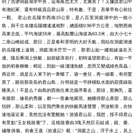
到了浩渺洞庭湖水中央，這海風也太大，太厲害了！又據說君山中
有湘妃冢。還有特級貢品君山茶，特有趣。于是，吾輩早有心前往
一觀。 君山在岳陽市西南15公里，是八百里洞庭湖中的一個小
島，與千古名樓岳陽樓遙遙相對，總面積0.96平方公里，地勢西南
高東北低，平均海拔55米，最高點響山海拔為63.3米，由大小七十
二座山峰組成。那日，正是春和景明的大好天氣，我站在洞庭湖邊
的岳陽樓上遠眺，洞庭湖水茫茫一片，那君山如一縷粗線遠在天
邊。隨后乘湖上快艇，如箭破浪前行，初時遠望那君山，有如一平
放的初春柳條；稍近，則如一線淺淺魚鰭，忽而又變成綠色長蟲；
再近些，就是古人筆下的一青螺了。過一會兒，再一細看，有些驚
異了，眼前那長長的君山島，分明就是一平靜橫臥水面的窈窕綠裝
睡美人！不是么？由島的西南往東北循序看去，那頭，那胸乳，還
有腹部，修長的秀腿，都一一形象地展現。她睡得那么香甜，那么
恬靜，那么柔和，以至我們乘坐的快艇馬達聲聲，劈波斬浪，在快
速地逼近著，竟然也沒有驚醒她！游過君山后，我想，怪不得君山
有景點“玉女梳妝臺”了。這梳妝臺由3塊天然巨石組成，鏡、臺、
繡墩俱備。前秦王嘉《拾遺記》載：“洞庭之山，浮于水上，其上