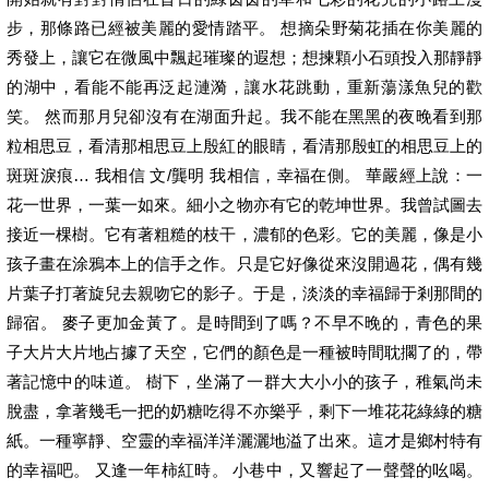
步，那條路已經被美麗的愛情踏平。 想摘朵野菊花插在你美麗的
秀發上，讓它在微風中飄起璀璨的遐想；想揀顆小石頭投入那靜靜
的湖中，看能不能再泛起漣漪，讓水花跳動，重新蕩漾魚兒的歡
笑。 然而那月兒卻沒有在湖面升起。我不能在黑黑的夜晚看到那
粒相思豆，看清那相思豆上殷紅的眼睛，看清那殷虹的相思豆上的
斑斑淚痕… 我相信 文/龔明 我相信，幸福在側。 華嚴經上說：一
花一世界，一葉一如來。細小之物亦有它的乾坤世界。我曾試圖去
接近一棵樹。它有著粗糙的枝干，濃郁的色彩。它的美麗，像是小
孩子畫在涂鴉本上的信手之作。只是它好像從來沒開過花，偶有幾
片葉子打著旋兒去親吻它的影子。于是，淡淡的幸福歸于剎那間的
歸宿。 麥子更加金黃了。是時間到了嗎？不早不晚的，青色的果
子大片大片地占據了天空，它們的顏色是一種被時間耽擱了的，帶
著記憶中的味道。 樹下，坐滿了一群大大小小的孩子，稚氣尚未
脫盡，拿著幾毛一把的奶糖吃得不亦樂乎，剩下一堆花花綠綠的糖
紙。一種寧靜、空靈的幸福洋洋灑灑地溢了出來。這才是鄉村特有
的幸福吧。 又逢一年柿紅時。 小巷中，又響起了一聲聲的吆喝。