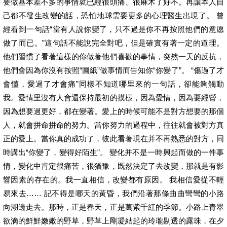
要做基本差不多的事情就已經很頭痛、很麻木了好不。再讓本人自
己都不發生改變的話，恐怕地球需要更多的心理醫生出現了。 曾
經看到一句話“當有人說你變了，只不過是你不再按照他們的意愿
做了而已。”這句話不能說完全對吧，但是確實有著一定的道理。
他們習慣了看著這樣的你做著他們喜歡的事情，突然一天的反抗，
他們會因為你沒有按照“圖紙”做事情而告知你“你變了”。 “傷過了才
會懂，愛過了才會痛”同樣不知道哪里來的一句話，卻能夠觸動
我。愛情里沒有人會還保持最初的摸樣，因為愛情，因為要經營，
因為想要過更好，都在變著。愛上的時候可能不是對方想要的那個
人，就會拼命拼命的努力。當你努力的過程中，往往就會被對方真
正的愛上。當你真的成功了，彼此看著現在并不再熟悉的對方，同
時講出“你變了，變得好陌生”。 變化并不是一時興起而做的一件事
情，變化中肯定很痛苦，很猶豫，既然決定了去改變，那就是有影
響因素的存在的。我一直相信，改變都有原因。 我相信愛從不輕
易來去…… 記不得是哪天的黃昏，我們沿著那條曲曲彎彎的小路
向湖邊走去。那時，正是春天，正是萬紫千紅的季節。小路上青翠
欲滴的鮮鮮嫩嫩的野草，野草上剛凝結起的玲瓏剔透的露珠，在夕