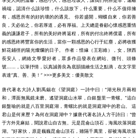
享受人間的溫馨，感恩小人，感恩垃圾人，讓我們明辨是非，遠離
禍端，認清什么該珍惜，什么該放下，什么重要，什么不值得擁
有，感恩所有的好的壞的的遇見。 你若盛開，蝴蝶自來，你若善
良，天必佑之，你若厚道，必有厚福。上天總是眷顧心懷感恩重情
義的謙謙君子，所有的美好終將返程，所有的付出終將償還，所有
的感恩終將豐富你的生活，當你一顆感恩的心行于紅塵，必將收獲
鮮花鋪徑的陽光燦爛的日子。 作者：惜緣（王彩維），女，陜西
長安人，網絡文學愛好者，眾多作品發表在網站、微刊、頭條
號……，以筆抒情，以真誠善良為底韻描繪生活之點滴，在文字里
表達‘’真、善、美！‘' >>>更多美文：優美散文
唐代著名大詩人劉禹錫在《望洞庭》一詩中曰：“湖光秋月兩相
和，潭面無風鏡未磨。遙望洞庭山水翠，白銀盤里一青螺。”這白
銀盤喻的就是八百里洞庭湖，青螺比的就是洞庭湖中的君山。 這
君山是何來歷？為何在洞庭湖中？據唐代著名詩人方干詩曰：“曾
于方外見麻姑，聞說君山自古無。元是昆侖山頂石，海風吹落洞庭
湖。”好家伙，原是巍巍昆侖山頂石，雖隔千萬里，卻被海風吹落