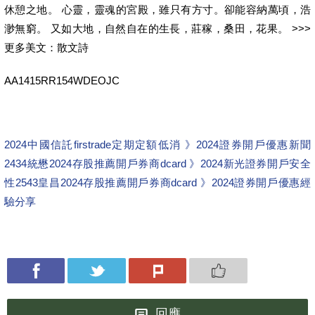
休憩之地。 心靈，靈魂的宮殿，雖只有方寸。卻能容納萬頃，浩
渺無窮。 又如大地，自然自在的生長，莊稼，桑田，花果。 >>>
更多美文：散文詩
AA1415RR154WDEOJC
2024中國信託firstrade定期定額低消 》2024證券開戶優惠新聞
2434統懋2024存股推薦開戶券商dcard 》2024新光證券開戶安全
性
2543皇昌2024存股推薦開戶券商dcard 》2024證券開戶優惠經
驗分享
回應