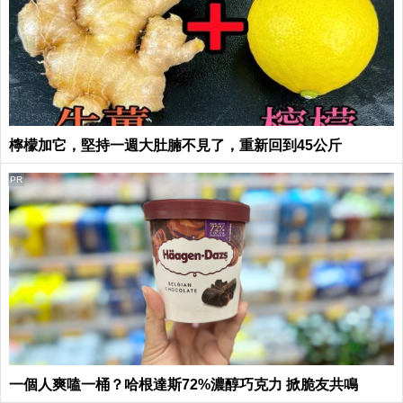
檸檬加它，堅持一週大肚腩不見了，重新回到45公斤
PR
一個人爽嗑一桶？哈根達斯72%濃醇巧克力 掀脆友共鳴