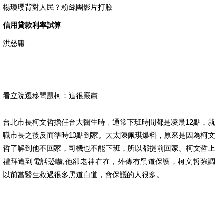
楊瓊瓔背對人民？粉絲團影片打臉
信用貸款利率試算
洪慈庸
看立院遷移問題柯：這很嚴肅
台北市長柯文哲擔任台大醫生時，通常下班時間都是凌晨12點，就
職市長之後反而準時10點到家。太太陳佩琪爆料，原來是因為柯文
哲了解到他不回家，司機也不能下班，所以都提前回家。柯文哲上
禮拜遭到電話恐嚇,他卻老神在在，外傳有黑道保護，柯文哲強調
以前當醫生救過很多黑道白道，會保護的人很多。