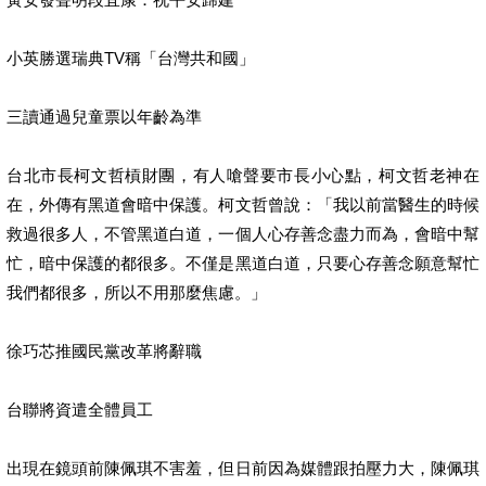
小英勝選瑞典TV稱「台灣共和國」
三讀通過兒童票以年齡為準
台北市長柯文哲槓財團，有人嗆聲要市長小心點，柯文哲老神在
在，外傳有黑道會暗中保護。柯文哲曾說：「我以前當醫生的時候
救過很多人，不管黑道白道，一個人心存善念盡力而為，會暗中幫
忙，暗中保護的都很多。不僅是黑道白道，只要心存善念願意幫忙
我們都很多，所以不用那麼焦慮。」
徐巧芯推國民黨改革將辭職
台聯將資遣全體員工
出現在鏡頭前陳佩琪不害羞，但日前因為媒體跟拍壓力大，陳佩琪