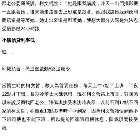
跟老公委屈哭訴。柯文哲說：「她是跟我講說，昨天一出門攝影機
一直跟著她，後來她走路要去上班還是跟著。她跟我說她躲到便利
商店還是等著她，她走出來還是跟著她，我想大部分人還是無法忍
受攝影機24小時跟
小額信貸利率低
監。」
邱毅預言：民進黨啟動5路追殺令
當醫生時的柯文哲，救人為首要任務，每天上午7點半上班，半夜
12點才下班，長期冷落太太陳佩琪。現在柯文哲當上市長，對陳佩
琪來說反而找回老公。陳佩琪接受專訪時表示，以前不到12點不回
家的柯文哲，卻最近10點多準時乖乖到家，因為柯文哲體悟到他不
下班司機也不能下班，所以提前回家讓司機休息，陳佩琪間接受
惠。