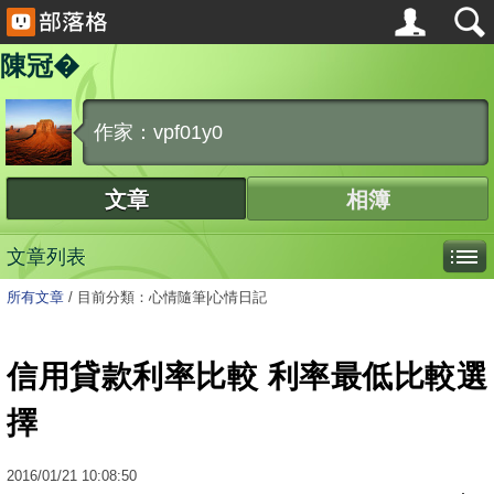
陳冠�
作家：vpf01y0
文章
相簿
文章列表
所有文章
/
目前分類：心情隨筆|心情日記
信用貸款利率比較 利率最低比較選
擇
2016
/
01
/
21
10:08:50