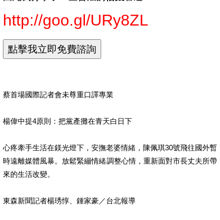
http://goo.gl/URy8ZL
蔡首場國際記者會未尊重口譯專業
楊偉中提4原則：把黨產攤在青天白日下
心疼牽手生活在鎂光燈下，安撫老婆情緒，陳佩琪30號飛往國外暫
時遠離媒體風暴。放鬆緊繃情緒調整心情，重新面對市長丈夫所帶
來的生活改變。
東森新聞記者楊琇惇、鍾家豪／台北報導