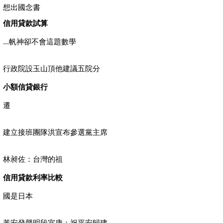
想出國念書
信用貸款試算
...帆神卻不會這題數學
行政院設玉山頂他建議五院分
小額信貸銀行
遷
建立接班團隊洪宣布參選黨主席
林昶佐：台灣的祖
信用貸款利率比較
國是日本
黃安發聲明段宜康：祝平安歸建