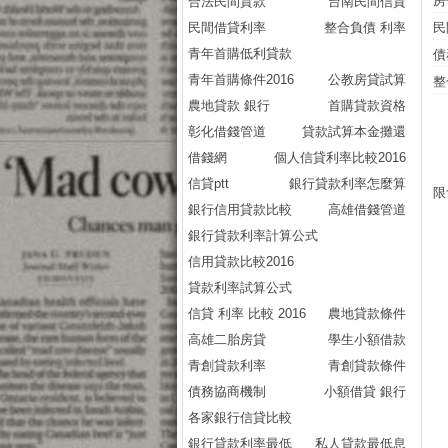
房
合法民間貸款
台南民間信貸
民間借貸利率
整合負債 利率
民
青年首購低利貸款
債
青年首購條件2016
公教房貸試算
整
農地貸款 銀行
首購貸款資格
彰化借錢管道
貸款試算本金攤還
借錢網
個人信貸利率比較2016
信貸ptt
銀行貸款利率怎麼算
限
銀行信用貸款比較
高雄借錢管道
銀行貸款利率計算公式
信用貸款比較2016
貸款利率試算公式
信貸 利率 比較 2016
農地貸款條件
高雄二胎房貸
學生小額借款
青創貸款利率
青創貸款條件
債務協商機制
小額借貸 銀行
各家銀行信貸比較
銀行貸款利率最低
私人貸款最低息