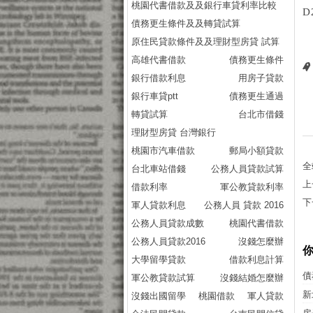
桃園代書借款及及銀行車貸利率比較
D
債務更生條件及及轉貸試算
原住民貸款條件及及理財型房貸 試算
高雄代書借款
債務更生條件
銀行借款利息
用房子貸款
銀行車貸ptt
債務更生通過
轉貸試算
台北市借錢
理財型房貸 台灣銀行
桃園市汽車借款
郵局小額貸款
全
台北車站借錢
公務人員貸款試算
上
借款利率
軍公教貸款利率
下
軍人貸款利息
公務人員 貸款 2016
公務人員貸款成數
桃園代書借款
公務人員貸款2016
沒錢怎麼辦
大學留學貸款
借款利息計算
債
軍公教貸款試算
沒錢結婚怎麼辦
新
沒錢出國留學
桃園借款
軍人貸款