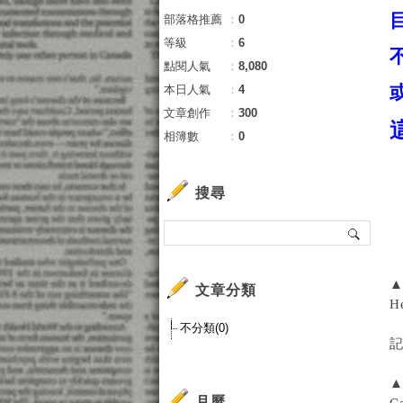
部落格推薦
：
0
等級
：
6
點閱人氣
：
8,080
本日人氣
：
4
文章創作
：
300
相簿數
：
0
搜尋
▲
文章分類
H
不分類(0)
▲
月曆