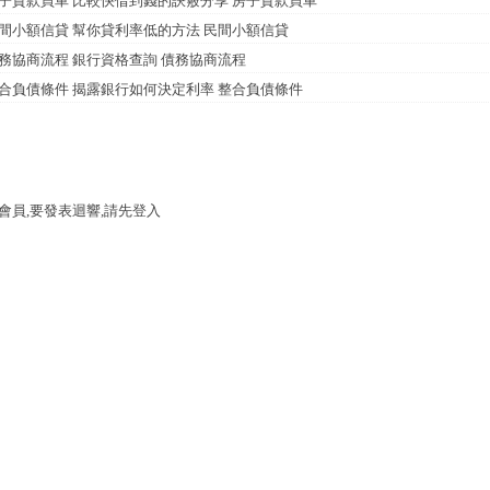
子貸款買車 比較快借到錢的訣竅分享 房子貸款買車
間小額信貸 幫你貸利率低的方法 民間小額信貸
務協商流程 銀行資格查詢 債務協商流程
合負債條件 揭露銀行如何決定利率 整合負債條件
會員,要發表迴響,請先登入