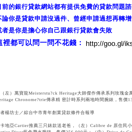
目前的銀行貸款網站都有提供免費的貸款問題諮
不論你是貸款申請沒過件、曾經申請過想再轉增
或者是你是擔心你自己跟銀行貸款會失敗
這裡都可以問一問不花錢：
（左）萬寶龍Meisterstu?ck Heritage大師傑作傳承系列玫
eritage Chronome?trie傳承精 密計時系列兩地時間腕錶，售價13
記者楊坊士／綜
台中市青年創業貸款條件
合報導
卡地亞Cartier推薦三只錶款送老爸，（左）Calibre de
原住民