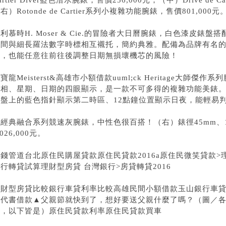
artier Diver藍色潛水腕錶，售價256,000元；（中）Drive de 
右）Rotonde de Cartier系列小複雜功能腕錶，售價801,000元
利慕時H. Moser & Cie.的冒險者大日曆腕錶，白色漆皮錶
時間
與細長羅法數字時標相互襯托，簡約典雅。配備為品牌有名
轉，也能任意往前往後調整日期無損壞機芯的風險！
寶龍Meisterst&
高雄市小額借款
uuml;ck Heritage大
相、星期、日期的四眼顯示，是一款不可多得的複雜功能美錶。Heritag
錶盤上的藍色指針顯示第二時區、12點鐘位置顯示日夜，能輕易
經典融合系列競速灰腕錶，中性色很百搭！（右）錶徑45mm、
,026,000元。
借錢管道台北
原住民購屋貸款
原住民貸款2016
a
原住民微笑貸款
>
銀行
轉貸試算理財型房貸 台灣銀行
>
房貸轉貸2016
理財型房貸比較
銀行車貸利率比較
高雄民間小額借款
玉山銀行車
雄代書借款
▲父親節就快到了，想好要送父親什麼了嗎？（圖／
供，以下皆是）
原住民貸款利率
原住民貸款買車