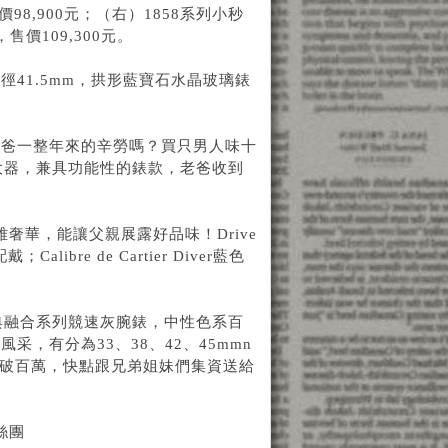
售價98,900元；（右）1858系列小秒
價109,300元。
殼，錶徑41.5mm，拱形藍寶石水晶玻璃錶
爸爸一整年來的辛勞嗎？買只男人味十
簡約大器，兼具功能性的錶款，老爸收到
，優雅奢華，能讓父親展露好品味！Drive
bre de Cartier Diver藍色
典融合系列競速灰腕錶，中性色系百
，有分為33、38、42、45mmn
價破百萬，快點跟兄弟姐妹們集資送給
粉絲團