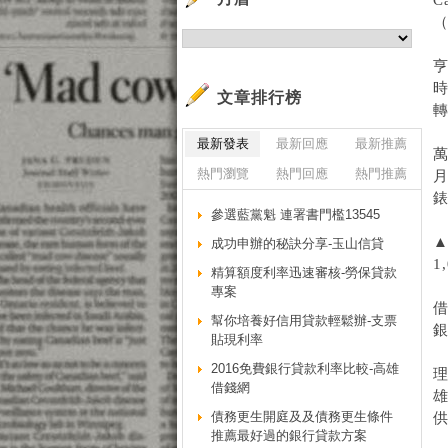
C
（
亨
文章排行榜
最新發表
最新回應
最新推薦
萬
熱門瀏覽
熱門回應
熱門推薦
月
參選藍黨魁 連署書門檻13545
▲
成功申辦的秘訣分享-玉山信貸
1
精算額度利率迅速審核-勞保貸款
專案
幫你培養好信用貸款輕鬆辦-支票
貼現利率
2016免費銀行貸款利率比較-高雄
借錢網
債務更生開庭及及債務更生條件
推薦最好過的銀行貸款方案