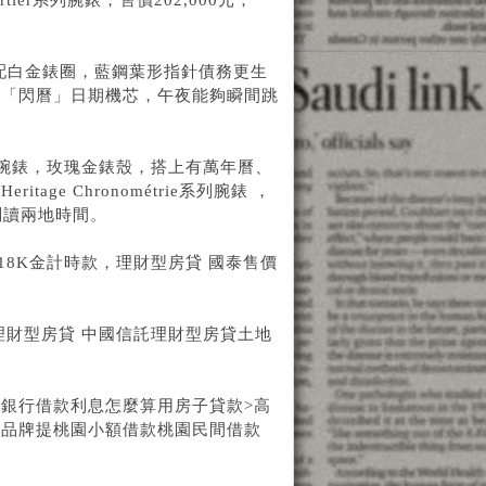
Cartier系列腕錶，售價202,000元；
。
盤搭配白金錶圈，藍鋼葉形指針
債務更生
的「閃曆」日期機芯，午夜能夠瞬間跳
師傑作系列腕錶，玫瑰金錶殼，搭上有萬年曆、
e Chronométrie系列腕錶 ，
判讀兩地時間。
18K金計時款，
理財型房貸 國泰
售價
理財型房貸 中國信託
理財型房貸土地
貸
銀行借款利息怎麼算
用房子貸款>
高
各品牌提
桃園小額借款
桃園民間借款