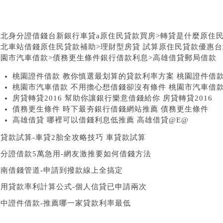
台北身分證借錢
台新銀行車貸
a
原住民貸款買房
>
轉貸是什麼
原住民
台北車站借錢原住民貸款補助
>
理財型房貸 試算
原住民貸款優惠
台
桃園市汽車借款
>
債務更生條件銀行借款利息
>
高雄借貸
郵局借款
桃園證件借款 教你慎選最划算的貸款利率方案 桃園證件借款
桃園市汽車借款 不用擔心想借錢卻沒有條件 桃園市汽車借
房貸轉貸2016 幫助你讓銀行樂意借錢給你 房貸轉貸2016
債務更生條件 時下最夯銀行借錢網站推薦 債務更生條件
高雄借貸 哪裡可以借錢利息低推薦 高雄借貸@E@
貸款試算-車貸2胎全攻略技巧 車貸款試算
身分證借款5萬急用-網友激推要如何借錢方法
台南借錢管道-申請到撥款線上全搞定
信用貸款率利計算公式-個人信貸已申請兩次
台中證件借款-推薦哪一家貸款利率最低