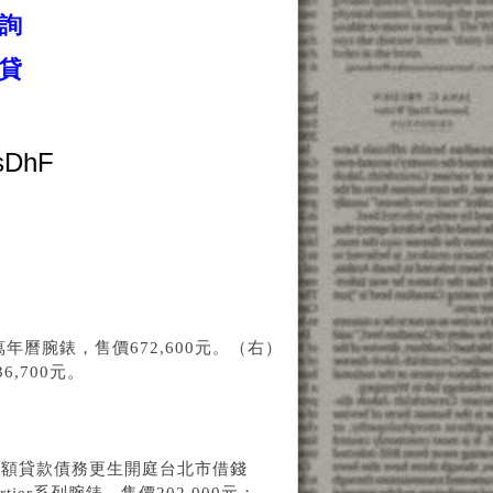
詢
貸
瑰金萬年曆腕錶，售價672,600元。（右）
6,700元。
小額貸款
債務更生開庭
台北市借錢