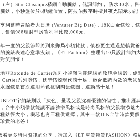
（左）Star Classique精鋼自動腕錶，低調簡約， 防水30米，
腕錶，小秒盤位於6點鐘位置，阿拉伯數字時標具夜光顯示功能，售
亨利慕時冒險者大日曆 (Venturer Big Date)，18K白金錶
，售價988
理財型房貸利率比較
,000元。
一年一度的父親節即將到來
郵局小額貸款
，
債務更生通過
想犒賞
的腕錶表達心意準沒錯，《ET Fashion》整理出10只設計
絕對笑開懷！
地亞Rotonde de Cartier系列小複雜功能腕錶的玫瑰金錶殼
e Cartier系列腕錶，枕型錶殼現代感十足，適合低調內斂的老爸配戴；Cali
潛水腕錶是首次運用藍色抗刮陶瓷錶圈，運動感十足！
HUBLOT宇舶錶則以「灰色」呈現父親沈穩優雅的個性，推出經
搭，
台中小額借款
能讓不論雅痞風格或是時尚風格的父親增添魅力風采
四種錶徑大小，機芯也有三種供選擇，其中一款18K金計時款要
最珍貴的老爸！
?想看更多時尚資訊的分享，請加入《ET
車貸轉貸
FASHION》