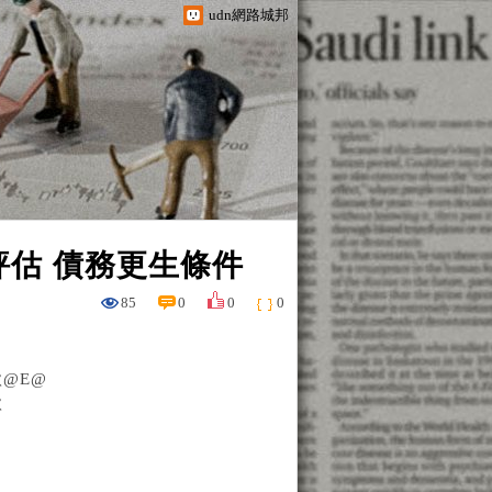
udn網路城邦
評估 債務更生條件
85
0
0
0
@E@
款