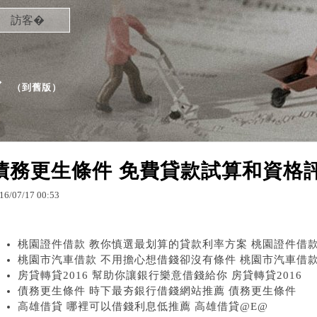
訪客�
�
（
到舊版
）
債務更生條件 免費貸款試算和資格
16
/
07
/
17
00
:
53
桃園證件借款 教你慎選最划算的貸款利率方案 桃園證件借款
桃園市汽車借款 不用擔心想借錢卻沒有條件 桃園市汽車借
房貸轉貸2016 幫助你讓銀行樂意借錢給你 房貸轉貸2016
債務更生條件 時下最夯銀行借錢網站推薦 債務更生條件
高雄借貸 哪裡可以借錢利息低推薦 高雄借貸@E@