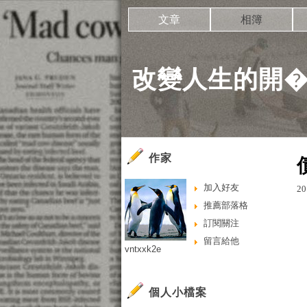
文章
相簿
改變人生的開
作家
加入好友
20
推薦部落格
訂閱關注
留言給他
vntxxk2e
個人小檔案