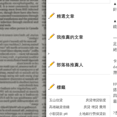
▲
針
精選文章
▲
鏡
我推薦的文章
足
>
卡
部落格推薦人
d
標籤
玉山信貸
房貸增貸額度
高雄融資借錢
房貸 增貸 費用
小額貸款 ptt
土地銀行勞保貸款