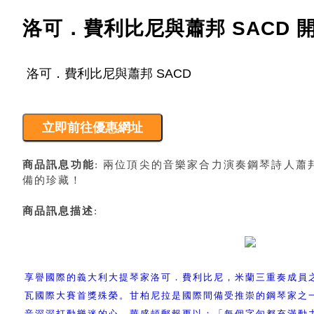
洛可．費利比尼與蕭邦 SACD 
商品訊息功能
: 兩位頂尖的音樂家合力演奏鋼琴詩人
備的珍藏！
商品訊息描述
:
享譽國際的義大利大提琴家洛可．費利比尼，米蘭三重奏成員
瓦國際大賽首獎殊榮。甘柏尼拉是國際間備受推崇的鋼琴家之
音深深打動樂迷的心，華盛頓郵報更以：「每個字句都充滿動