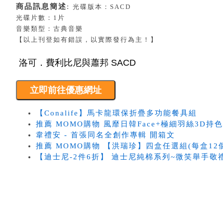
商品訊息簡述
:
光碟版本：SACD
光碟片數：1片
音樂類型：古典音樂
【以上刊登如有錯誤，以實際發行為主！】
【Conalife】馬卡龍環保折疊多功能餐具組
推薦 MOMO購物 風靡日韓Face+極細羽絲3D持色水
韋禮安 - 首張同名全創作專輯 開箱文
推薦 MOMO購物 【洪瑞珍】四盒任選組(每盒12個
【迪士尼-2件6折】 迪士尼純棉系列~微笑舉手敬