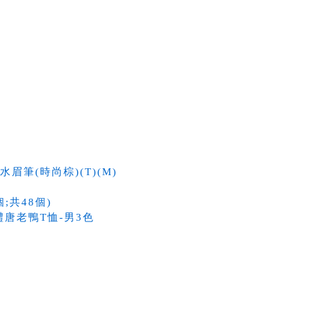
眉筆(時尚棕)(T)(M)
;共48個)
禮唐老鴨T恤-男3色