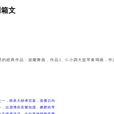
開箱文
蕭邦的經典作品：波蘭舞曲，作品3、G小調大提琴奏鳴曲，作
之一，師承大師傅尼葉，曾獲日內
一，以淵博的音樂知識、鏘鏗的琴
力又情感洋溢，令你凝神靜聽至樂