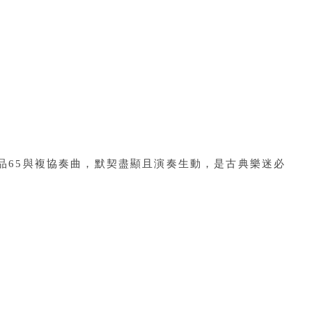
品65與複協奏曲，默契盡顯且演奏生動，是古典樂迷必