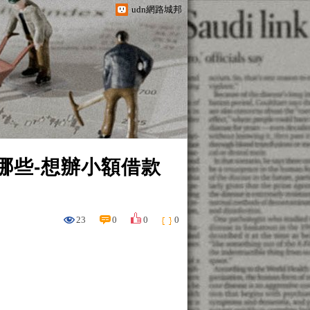
udn網路城邦
哪些-想辦小額借款
23
0
0
0