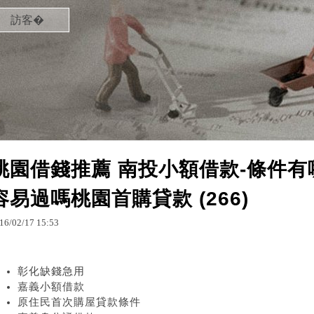
訪客�
桃園借錢推薦 南投小額借款-條件有
容易過嗎桃園首購貸款 (266)
16
/
02
/
17
15
:
53
彰化缺錢急用
嘉義小額借款
原住民首次購屋貸款條件