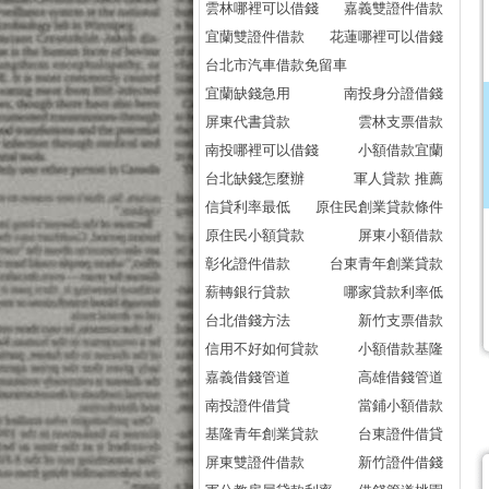
雲林哪裡可以借錢
嘉義雙證件借款
宜蘭雙證件借款
花蓮哪裡可以借錢
台北市汽車借款免留車
宜蘭缺錢急用
南投身分證借錢
屏東代書貸款
雲林支票借款
南投哪裡可以借錢
小額借款宜蘭
台北缺錢怎麼辦
軍人貸款 推薦
信貸利率最低
原住民創業貸款條件
原住民小額貸款
屏東小額借款
彰化證件借款
台東青年創業貸款
薪轉銀行貸款
哪家貸款利率低
台北借錢方法
新竹支票借款
信用不好如何貸款
小額借款基隆
嘉義借錢管道
高雄借錢管道
南投證件借貸
當鋪小額借款
基隆青年創業貸款
台東證件借貸
屏東雙證件借款
新竹證件借錢