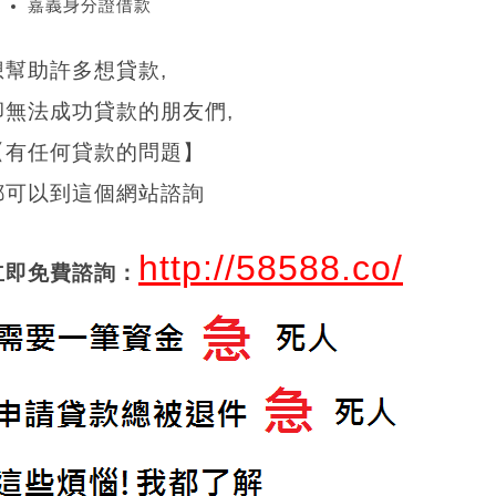
嘉義身分證借款
想幫助許多想貸款,
卻無法成功貸款的朋友們,
【有任何貸款的問題】
都可以到這個網站諮詢
http://58588.co/
立即免費諮詢：