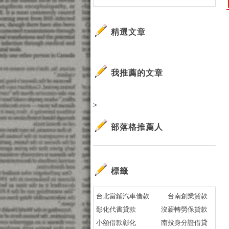
精選文章
我推薦的文章
>
部落格推薦人
標籤
台北當鋪汽車借款
台南創業貸款
彰化代書貸款
沒薪轉勞保貸款
小額借款彰化
南投身分證借貸