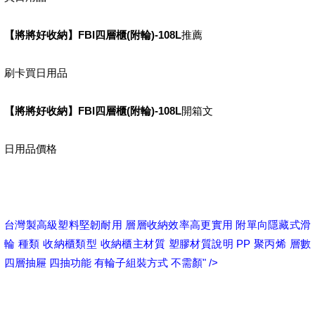
【將將好收納】FBI四層櫃(附輪)-108L
推薦
刷卡買日用品
【將將好收納】FBI四層櫃(附輪)-108L
開箱文
日用品價格
台灣製高級塑料堅韌耐用 層層收納效率高更實用 附單向隱藏式滑
輪 種類 收納櫃類型 收納櫃主材質 塑膠材質說明 PP 聚丙烯 層數
四層抽屜 四抽功能 有輪子組裝方式 不需顏" />