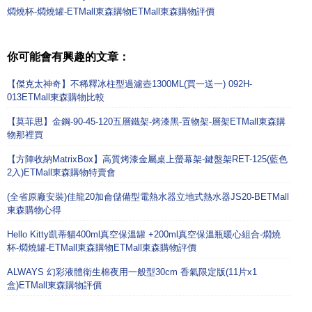
燜燒杯-燜燒罐-ETMall東森購物ETMall東森購物評價
你可能會有興趣的文章：
【傑克太神奇】不稀釋冰柱型過濾壺1300ML(買一送一) 092H-
013ETMall東森購物比較
【莫菲思】金鋼-90-45-120五層鐵架-烤漆黑-置物架-層架ETMall東森購
物那裡買
【方陣收納MatrixBox】高質烤漆金屬桌上螢幕架-鍵盤架RET-125(藍色
2入)ETMall東森購物特賣會
(全省原廠安裝)佳龍20加侖儲備型電熱水器立地式熱水器JS20-BETMall
東森購物心得
Hello Kitty凱蒂貓400ml真空保溫罐 +200ml真空保溫瓶暖心組合-燜燒
杯-燜燒罐-ETMall東森購物ETMall東森購物評價
ALWAYS 幻彩液體衛生棉夜用一般型30cm 香氣限定版(11片x1
盒)ETMall東森購物評價