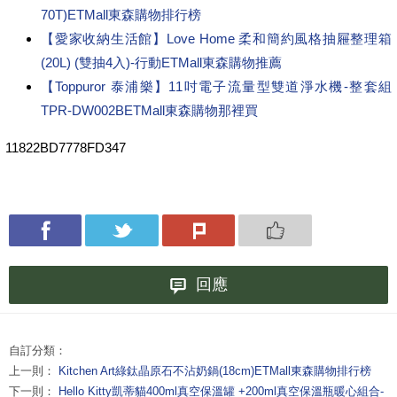
70T)ETMall東森購物排行榜
【愛家收納生活館】Love Home 柔和簡約風格抽屜整理箱
(20L) (雙抽4入)-行動ETMall東森購物推薦
【Toppuror 泰浦樂】11吋電子流量型雙道淨水機-整套組
TPR-DW002BETMall東森購物那裡買
11822BD7778FD347
回應
自訂分類：
上一則：
Kitchen Art綠鈦晶原石不沾奶鍋(18cm)ETMall東森購物排行榜
下一則：
Hello Kitty凱蒂貓400ml真空保溫罐 +200ml真空保溫瓶暖心組合-