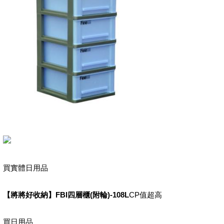
買實體日用品
【將將好收納】FBI四層櫃(附輪)-108L
CP值超高
買日用品