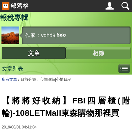
報稅專輯
作家：vdhd9jf99z
文章
相簿
文章列表
所有文章
/
目前分類：心情隨筆|心情日記
【將將好收納】FBI四層櫃(附
輪)-108LETMall東森購物那裡買
2019
/
06
/
01
04:41:04