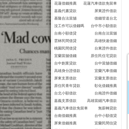
花蓮借錢推薦
花蓮汽車借款免留車
嘉義代書貸款
屏東證件借款
基隆合法當舖
借錢管道台北
沒工作可以借錢嗎
台中市小額借款
台南小額借貸
台南合法當舖
雲林民間借貸
高雄快速借錢
桃園民間借貸
台東證件借款
宜蘭當舖借錢
原住民住宅貸款
台中創業貸款
台中當舖借錢
高雄身分證借款
宜蘭汽車借錢
屏東支票借款
宜蘭支票借款
原住民青年貸款
彰化借錢推薦
台北小額借款
台南證件借錢
嘉義支票借款
高雄當鋪汽車借款
嘉義汽車借款免留車
無薪轉貸款
台南借錢推薦
台中小額借貸
屏東借錢推薦
宜蘭民間信貸