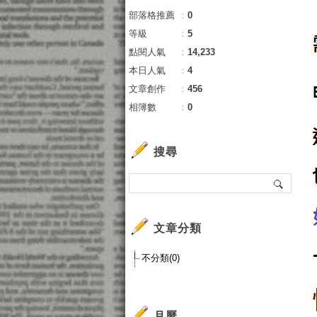
部落格推薦
：
0
等級
：
5
點閱人氣
：
14,233
本日人氣
：
4
文章創作
：
456
相簿數
：
0
搜尋
文章分類
不分類(0)
月曆