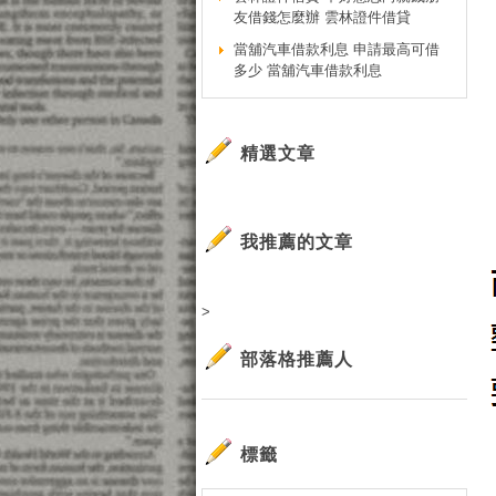
友借錢怎麼辦 雲林證件借貸
當舖汽車借款利息 申請最高可借
多少 當舖汽車借款利息
精選文章
我推薦的文章
>
部落格推薦人
標籤