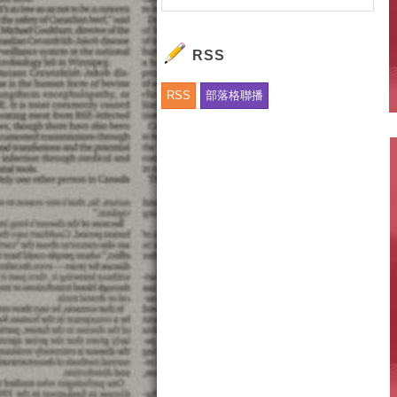
RSS
RSS
部落格聯播