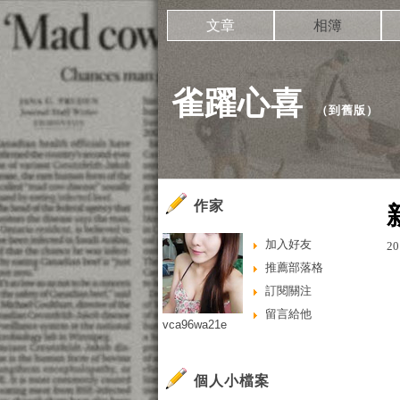
文章
相簿
雀躍心喜
（
到舊版
）
作家
加入好友
20
推薦部落格
訂閱關注
留言給他
vca96wa21e
個人小檔案