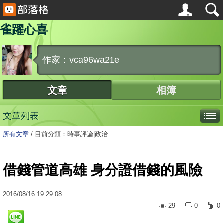
雀躍心喜
作家：vca96wa21e
文章
相簿
文章列表
所有文章
/
目前分類：時事評論|政治
借錢管道高雄 身分證借錢的風險
2016
/
08
/
16
19:29:08
29
0
0