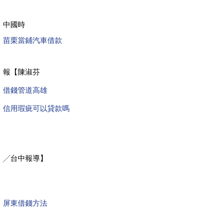
中國時
苗栗當鋪汽車借款
報【陳淑芬
借錢管道高雄
信用瑕疵可以貸款嗎
╱台中報導】
屏東借錢方法