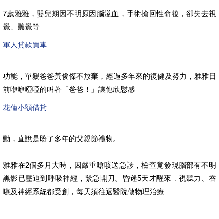
7歲雅雅，嬰兒期因不明原因腦溢血，手術搶回性命後，卻失去視
覺、聽覺等
軍人貸款買車
功能，單親爸爸黃俊傑不放棄，經過多年來的復健及努力，雅雅日
前咿咿啞啞的叫著「爸爸！」讓他欣慰感
花蓮小額借貸
動，直說是盼了多年的父親節禮物。
雅雅在2個多月大時，因嚴重嗆咳送急診，檢查竟發現腦部有不明
黑影已壓迫到呼吸神經，緊急開刀。昏迷5天才醒來，視聽力、吞
嚥及神經系統都受創，每天須往返醫院做物理治療