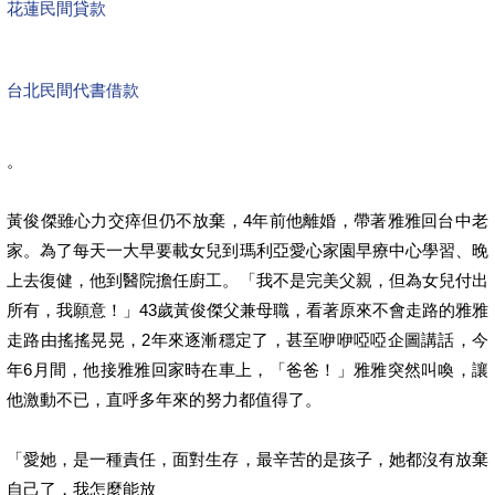
花蓮民間貸款
台北民間代書借款
。
黃俊傑雖心力交瘁但仍不放棄，4年前他離婚，帶著雅雅回台中老
家。為了每天一大早要載女兒到瑪利亞愛心家園早療中心學習、晚
上去復健，他到醫院擔任廚工。「我不是完美父親，但為女兒付出
所有，我願意！」43歲黃俊傑父兼母職，看著原來不會走路的雅雅
走路由搖搖晃晃，2年來逐漸穩定了，甚至咿咿啞啞企圖講話，今
年6月間，他接雅雅回家時在車上，「爸爸！」雅雅突然叫喚，讓
他激動不已，直呼多年來的努力都值得了。
「愛她，是一種責任，面對生存，最辛苦的是孩子，她都沒有放棄
自己了，我怎麼能放