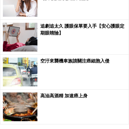
PR
追劇追太久 護眼保單要入手【安心護眼定
期眼睛險】
PR
空汙來襲機車族請關注癌細胞入侵
PR
高油高酒精 加速癌上身