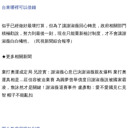
台東哪裡可以借錢
似乎已經做好最壞打算，但為了讓謝淑薇回心轉意，政府相關部門
積極勸說，努力到最後一刻，現在只能重新檢討制度，才不會讓謝
淑薇白白犧牲。（民視新聞綜合報導）
★更多相關新聞
棄打奧運成定局 兄證實：謝淑薇心意已決謝淑薇親友爆料 棄打奧
運真相是…莊佳容被迫棄賽 為圓夢曾舉債度日謝淑薇說被國家霸
凌，詹詠然才是關鍵！謝淑薇退賽事件 盧彥勳：愛不愛國見仁見
智 帽子不能亂扣