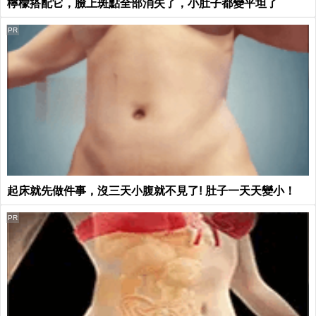
檸檬搭配它，臉上斑點全部消失了，小肚子都變平坦了
PR
起床就先做件事，沒三天小腹就不見了! 肚子一天天變小！
PR