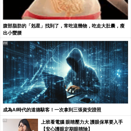
腹部脂肪的「剋星」找到了，常吃這幾物，吃走大肚囊，瘦
出小蠻腰
PR
成為AI時代的道德駭客！一次拿到三張資安證照
PR
上班看電腦 眼睛壓力大 護眼保單要入手
【安心護眼定期眼睛險】