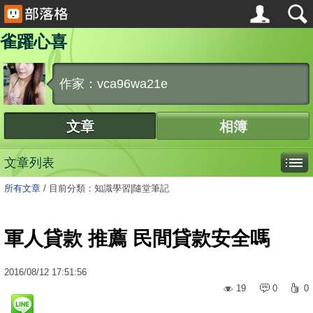
雀躍心喜
作家：vca96wa21e
文章
相簿
文章列表
所有文章
/
目前分類：知識學習|隨堂筆記
軍人貸款 推薦 民間貸款安全嗎
2016
/
08
/
12
17:51:56
19
0
0