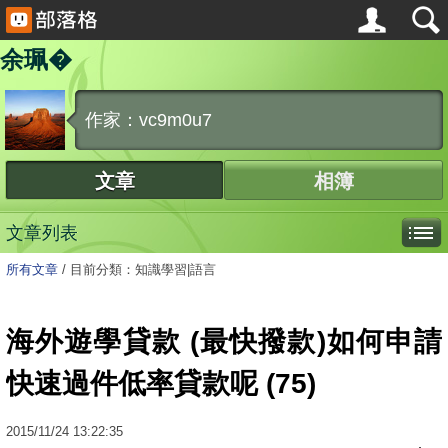
余珮�
作家：vc9m0u7
文章
相簿
文章列表
所有文章
/
目前分類：知識學習|語言
海外遊學貸款 (最快撥款)如何申請
快速過件低率貸款呢 (75)
2015
/
11
/
24
13:22:35