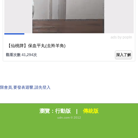
ads by popIn
【仙桃牌】保血平丸(去羚羊角)
觀看次數 41,294次
深入了解
限會員,要發表迴響,請先登入
瀏覽：
行動版
|
傳統版
udn.com © 2012