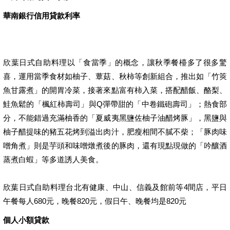
華南銀行信用貸款利率
欣葉日式自助料理以「食當季」的概念，讓秋季餐檯多了很多驚
喜，運用當季食材如柚子、蕈菇、秋柿等創新組合，推出如「竹筴
魚甘露煮」的開胃冷菜，接著來點富有柿入菜，搭配醋飯、酪梨、
鮭魚鬆的「楓紅柿壽司」與Q彈帶甜的「中卷鐵砲壽司」；熱食部
分，不能錯過充滿柚香的「夏威夷黑鹽佐柚子油醋烤豚」，黑鹽與
柚子醋提味的豬五花烤到溢出肉汁，肥瘦相間不膩不柴；「豚肉味
噌角煮」則是芋頭和味噌燉煮後的豚肉，還有現點現做的「吟釀酒
蒸煮白蝦」等多道誘人美食。
欣葉日式自助料理台北有健康、中山、信義及館前等4間店，平日
午餐每人680元，晚餐820元，假日午、晚餐均是820元
個人小額貸款