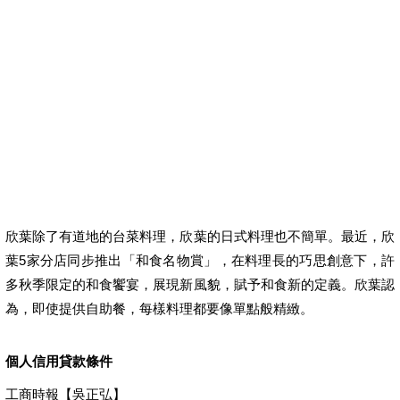
華南銀行信貸利率
華南銀行信貸好過嗎
華南銀行信貸試算
華南銀行信用貸款利率
華南銀行債務整合
華南銀行車貸
基隆借錢管道
欣葉除了有道地的台菜料理，欣葉的日式料理也不簡單。最近，欣
葉5家分店同步推出「和食名物賞」，在料理長的巧思創意下，許
多秋季限定的和食饗宴，展現新風貌，賦予和食新的定義。欣葉認
為，即使提供自助餐，每樣料理都要像單點般精緻。
個人信用貸款條件
工商時報【吳正弘】