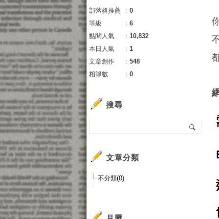
部落格推薦
：
0
等級
：
6
點閱人氣
：
10,832
本日人氣
：
1
文章創作
：
548
相簿數
：
0
搜尋
文章分類
不分類(0)
月曆