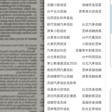
宜蘭小額借貸
借錢管道苗栗
台中合法當舖
屏東身分證借貸
信用貸款利率最低
新竹當鋪汽車借款
台北汽車借錢
屏東小額借款
雲林借錢推薦
台東身分證借錢
台中代書貸款
台東民間借貸
小額借款雲林
汽車借款利息
宜蘭青年創業貸款
台北青創貸款
台中民間貸款
軍公教優惠貸款2016
台北汽車借款
南投民間代書借款
雲林當舖借錢
高雄哪裡可以借錢
屏東借錢推薦
高雄汽車借款免留車
花蓮身分證借款
台北快速借錢
原住民購屋貸款優惠
宜蘭創業貸款
借錢管道高雄
嘉義快速借錢
雲林雙證件借款
彰化支票借款