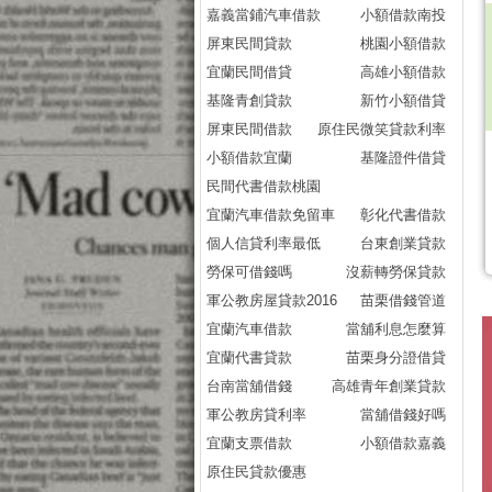
嘉義當鋪汽車借款
小額借款南投
屏東民間貸款
桃園小額借款
宜蘭民間借貸
高雄小額借款
基隆青創貸款
新竹小額借貸
屏東民間借款
原住民微笑貸款利率
小額借款宜蘭
基隆證件借貸
民間代書借款桃園
宜蘭汽車借款免留車
彰化代書借款
個人信貸利率最低
台東創業貸款
勞保可借錢嗎
沒薪轉勞保貸款
軍公教房屋貸款2016
苗栗借錢管道
宜蘭汽車借款
當舖利息怎麼算
宜蘭代書貸款
苗栗身分證借貸
台南當舖借錢
高雄青年創業貸款
軍公教房貸利率
當舖借錢好嗎
宜蘭支票借款
小額借款嘉義
原住民貸款優惠