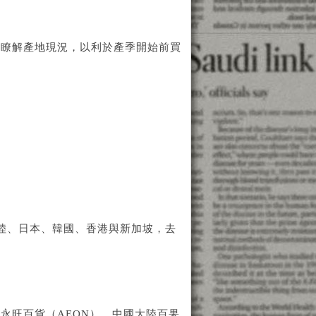
，瞭解產地現況，以利於產季開始前買
陸、日本、韓國、香港與新加坡，去
永旺百貨（AEON）、中國大陸百果