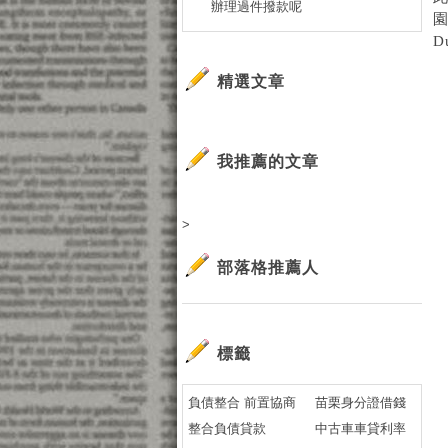
辦理過件撥款呢
園
D
精選文章
我推薦的文章
>
部落格推薦人
標籤
負債整合 前置協商
苗栗身分證借錢
整合負債貸款
中古車車貸利率