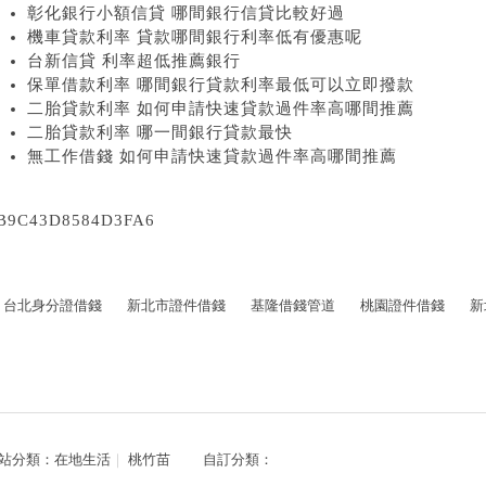
彰化銀行小額信貸 哪間銀行信貸比較好過
機車貸款利率 貸款哪間銀行利率低有優惠呢
台新信貸 利率超低推薦銀行
保單借款利率 哪間銀行貸款利率最低可以立即撥款
二胎貸款利率 如何申請快速貸款過件率高哪間推薦
二胎貸款利率 哪一間銀行貸款最快
無工作借錢 如何申請快速貸款過件率高哪間推薦
B9C43D8584D3FA6
台北身分證借錢
新北市證件借錢
基隆借錢管道
桃園證件借錢
新
站分類：
在地生活
｜
桃竹苗
自訂分類：