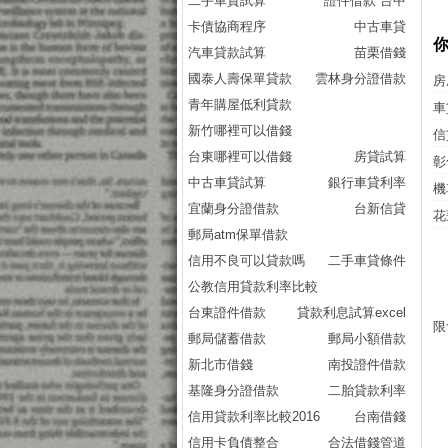
二手車貸試算
證件借款 台中
卡債協商程序
中古車貸
汽車貸款試算
苗栗借錢
國泰人壽保單貸款
雲林身分證借款
房
青年購屋低利貸款
車
新竹哪裡可以借錢
信
台東哪裡可以借錢
房貸試算
彰
中古車貸試算
銀行車貸利率
機
宜蘭身分證借款
台新信貸
花
郵局atm保單借款
信用不良可以貸款嗎
二手車貸條件
公教信用貸款利率比較
台東證件借款
貸款利息試算excel
限
郵局儲蓄借款
郵局小額借款
新北市借錢
南投證件借款
基隆身分證借款
二胎貸款利率
信用貸款利率比較2016
台南借錢
信用卡負債整合
合法借錢管道