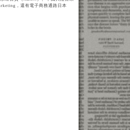
arketing，還有電子商務通路日本