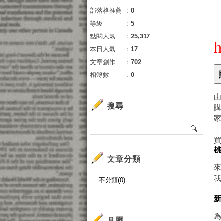
部落格推薦
：
0
等級
：
5
點閱人氣
：
25,317
h
本日人氣
：
17
文章創作
：
702
相簿數
：
0
搜尋
購
家
文章分類
不分類(0)
月曆