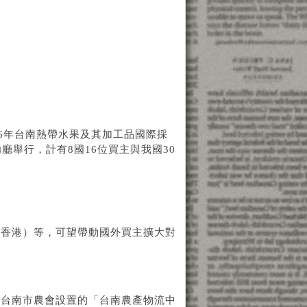
6年台南熱帶水果及其加工品國際採
廳舉行，計有8國16位買主與我國30
含香港）等，可望帶動國外買主擴大對
由台南市農會設置的「台南農產物流中