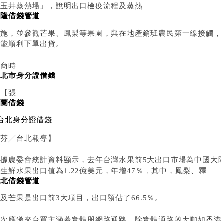
心玉井蒸熱場」，說明出口檢疫流程及蒸熱
基隆借錢管道
設施，並參觀芒果、鳳梨等果園，與在地產銷班農民第一線接觸
主能順利下單出貨。
工商時
新北市身分證借錢
報【張
宜蘭借錢
台北身分證借錢
佩芬╱台北報導】
根據農委會統計資料顯示，去年台灣水果前5大出口市場為中國大
生鮮水果出口值為1.22億美元，年增47％，其中，鳳梨、釋
台北借錢管道
及芒果是出口前3大項目，出口額佔了66.5％。
此次應邀來台買主涵蓋實體與網路通路，除實體通路的大咖如香港