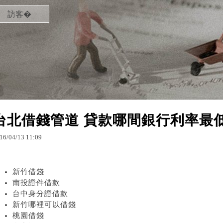
訪客�
台北借錢管道 貸款哪間銀行利率最
16
/
04
/
13
11
:
09
新竹借錢
南投證件借款
台中身分證借款
新竹哪裡可以借錢
桃園借錢