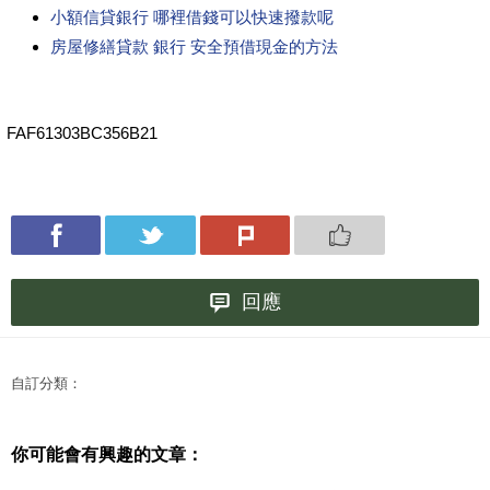
小額信貸銀行 哪裡借錢可以快速撥款呢
房屋修繕貸款 銀行 安全預借現金的方法
FAF61303BC356B21
回應
自訂分類：
你可能會有興趣的文章：