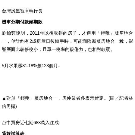
台灣房屋智庫執行長
機車分期付款頭期款
劉怡蓉說明，2011年以後取得的房子，才適用「輕稅」版房地合
一，估計約有2成房屋日後轉手時，可能面臨新版房地合一稅，影
響層面比奢侈稅小，且單一稅率的殺傷力，也相對較弱。
5月水果漲31.18%創123個月..
▲對於「輕稅」版房地合一，房仲業者多表示肯定。(圖／記者林
信男攝)
台中買房近七期688萬入住成
貸款試算表