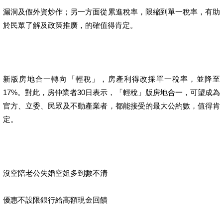
漏洞及假外資炒作；另一方面從累進稅率，限縮到單一稅率，有助
於民眾了解及政策推廣，的確值得肯定。
新版房地合一轉向「輕稅」，房產利得改採單一稅率，並降至
17%。對此，房仲業者30日表示，「輕稅」版房地合一，可望成為
官方、立委、民眾及不動產業者，都能接受的最大公約數，值得肯
定。
沒空陪老公失婚空姐多到數不清
優惠不設限銀行給高額現金回饋