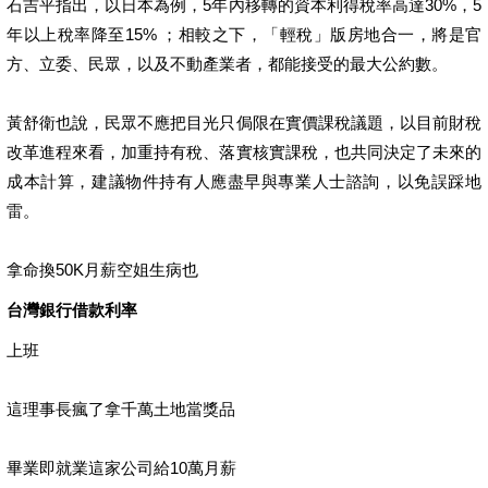
石吉平指出，以日本為例，5年內移轉的資本利得稅率高達30%，5
年以上稅率降至15% ；相較之下，「輕稅」版房地合一，將是官
方、立委、民眾，以及不動產業者，都能接受的最大公約數。
黃舒衛也說，民眾不應把目光只侷限在實價課稅議題，以目前財稅
改革進程來看，加重持有稅、落實核實課稅，也共同決定了未來的
成本計算，建議物件持有人應盡早與專業人士諮詢，以免誤踩地
雷。
拿命換50K月薪空姐生病也
台灣銀行借款利率
上班
這理事長瘋了拿千萬土地當獎品
畢業即就業這家公司給10萬月薪