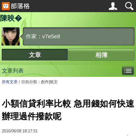
陳映�
作家：v7e5e8
文章
相簿
文章列表
所有文章
/
目前分類：創作|散文
小額信貸利率比較 急用錢如何快速
辦理過件撥款呢
2016
/
06
/
08
19:17:51