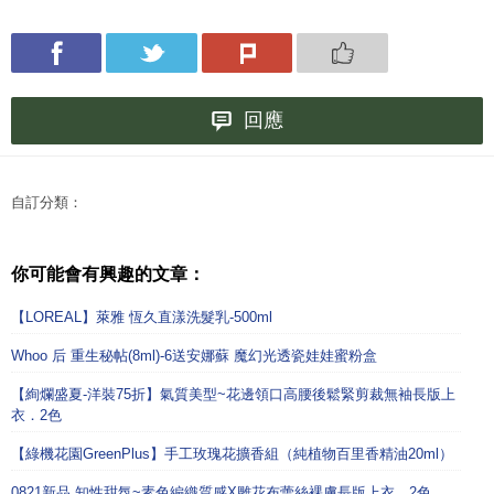
回應
自訂分類：
你可能會有興趣的文章：
【LOREAL】萊雅 恆久直漾洗髮乳-500ml
Whoo 后 重生秘帖(8ml)-6送安娜蘇 魔幻光透瓷娃娃蜜粉盒
【絢爛盛夏-洋裝75折】氣質美型~花邊領口高腰後鬆緊剪裁無袖長版上
衣．2色
【綠機花園GreenPlus】手工玫瑰花擴香組（純植物百里香精油20ml）
0821新品 知性甜氛~素色編織質感X雕花布蕾絲裸膚長版上衣．2色