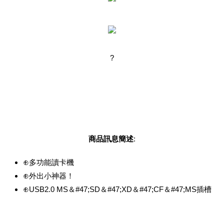
?
商品訊息簡述
:
⊕多功能讀卡機
⊕外出小神器！
⊕USB2.0 MS＆#47;SD＆#47;XD＆#47;CF＆#47;MS插槽