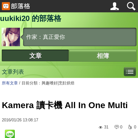
uukiki20 的部落格
作家：真正愛你
文章
相簿
文章列表
所有文章
/
目前分類：興趣嗜好|烹飪烘焙
Kamera 讀卡機 All In One Multi
2016
/
01
/
26
13:08:17
31
0
0