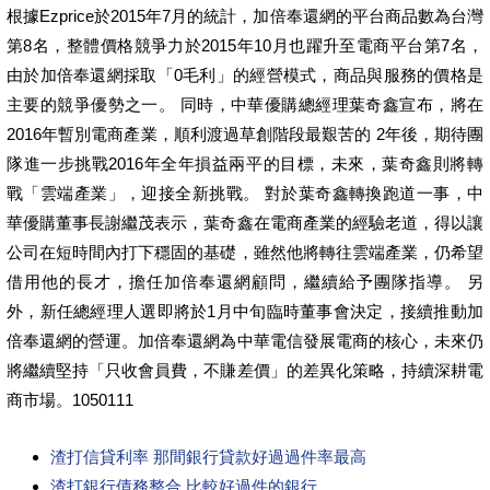
根據Ezprice於2015年7月的統計，加倍奉還網的平台商品數為台灣
第8名，整體價格競爭力於2015年10月也躍升至電商平台第7名，
由於加倍奉還網採取「0毛利」的經營模式，商品與服務的價格是
主要的競爭優勢之一。 同時，中華優購總經理葉奇鑫宣布，將在
2016年暫別電商產業，順利渡過草創階段最艱苦的 2年後，期待團
隊進一步挑戰2016年全年損益兩平的目標，未來，葉奇鑫則將轉
戰「雲端產業」，迎接全新挑戰。 對於葉奇鑫轉換跑道一事，中
華優購董事長謝繼茂表示，葉奇鑫在電商產業的經驗老道，得以讓
公司在短時間內打下穩固的基礎，雖然他將轉往雲端產業，仍希望
借用他的長才，擔任加倍奉還網顧問，繼續給予團隊指導。 另
外，新任總經理人選即將於1月中旬臨時董事會決定，接續推動加
倍奉還網的營運。加倍奉還網為中華電信發展電商的核心，未來仍
將繼續堅持「只收會員費，不賺差價」的差異化策略，持續深耕電
商市場。1050111
渣打信貸利率 那間銀行貸款好過過件率最高
渣打銀行債務整合 比較好過件的銀行