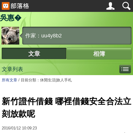
吳惠�
作家：uu4y8b2
文章
相簿
文章列表
所有文章
/
目前分類：休閒生活|旅人手札
新竹證件借錢 哪裡借錢安全合法立
刻放款呢
2016
/
01
/
12
10:09:23