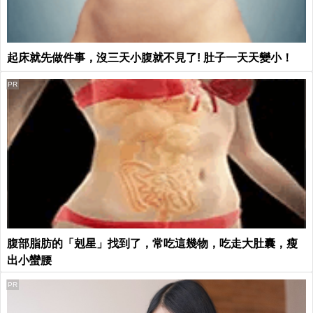
起床就先做件事，沒三天小腹就不見了! 肚子一天天變小！
PR
腹部脂肪的「剋星」找到了，常吃這幾物，吃走大肚囊，瘦
出小蠻腰
PR