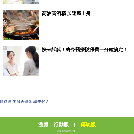
PR
高油高酒精 加速癌上身
PR
快來試試！終身醫療險保費一分鐘搞定！
限會員,要發表迴響,請先登入
瀏覽：
行動版
|
傳統版
udn.com © 2012