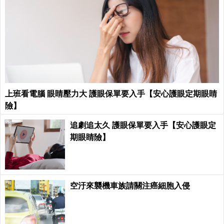
上班看電腦 眼睛壓力大 護眼保單要入手【安心護眼定期眼睛
險】
PR
追劇追太久 護眼保單要入手【安心護眼定
期眼睛險】
PR
空汙來襲機車族請關注癌細胞入侵