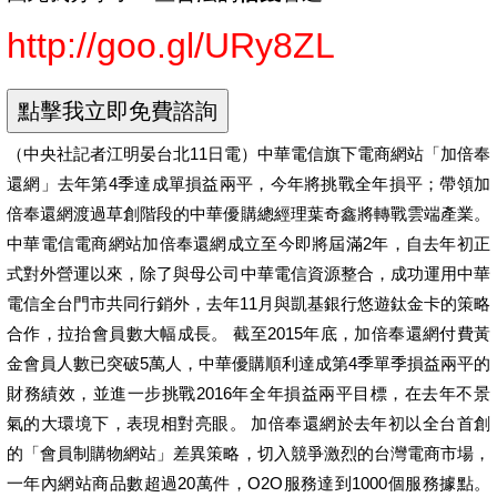
http://goo.gl/URy8ZL
（中央社記者江明晏台北11日電）中華電信旗下電商網站「加倍奉
還網」去年第4季達成單損益兩平，今年將挑戰全年損平；帶領加
倍奉還網渡過草創階段的中華優購總經理葉奇鑫將轉戰雲端產業。
中華電信電商網站加倍奉還網成立至今即將屆滿2年，自去年初正
式對外營運以來，除了與母公司中華電信資源整合，成功運用中華
電信全台門市共同行銷外，去年11月與凱基銀行悠遊鈦金卡的策略
合作，拉抬會員數大幅成長。 截至2015年底，加倍奉還網付費黃
金會員人數已突破5萬人，中華優購順利達成第4季單季損益兩平的
財務績效，並進一步挑戰2016年全年損益兩平目標，在去年不景
氣的大環境下，表現相對亮眼。 加倍奉還網於去年初以全台首創
的「會員制購物網站」差異策略，切入競爭激烈的台灣電商市場，
一年內網站商品數超過20萬件，O2O服務達到1000個服務據點。