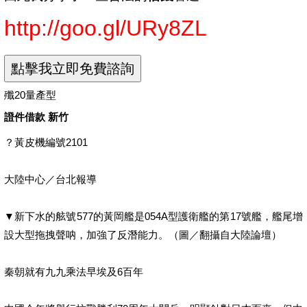
http://goo.gl/URy8ZL
殲20量產型
證件借款 新竹
？黃皮機編號2101
大陸中心／台北報導
▼新下水的舷號577的黃岡艦是054A型護衛艦的第17號艦，艦尾增
設大型拖拽聲呐，加強了反潛能力。（圖／翻攝自大陸論壇）
秦朝就有九九乘法早埃及6百年