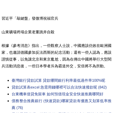
習近平「敲鍵盤」發微博祝福官兵
山東礦場坍塌企業老董跳井自殺
根據《參考消息》指出，一些觀察人士說，中國應該仿效在歐洲國
家，也邀請德國參加反法西斯的紀念活動；還有一些人認為，應該
謹慎從事，以免讓北京和東京尷尬，因為在傳出中國將舉行大型閱
兵活動消息後，一些日本學者斥為霸道外交，安倍將不為所動。
臺灣銀行貸款試算 貸款哪間銀行利率最低過件率100%呢
貸款試算表excel 急需用錢哪裡可以合法快速撥款呢 (842)
台東機車借貸免留車 如何預借現金安全快速推薦哪間好
債務整合推薦銀行 (快速貸款)哪家貸款有優惠又划算低率推
薦 (76)