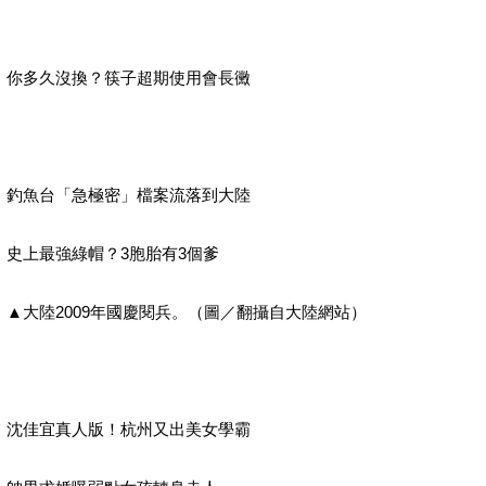
你多久沒換？筷子超期使用會長黴
釣魚台「急極密」檔案流落到大陸
史上最強綠帽？3胞胎有3個爹
▲大陸2009年國慶閱兵。（圖／翻攝自大陸網站）
沈佳宜真人版！杭州又出美女學霸