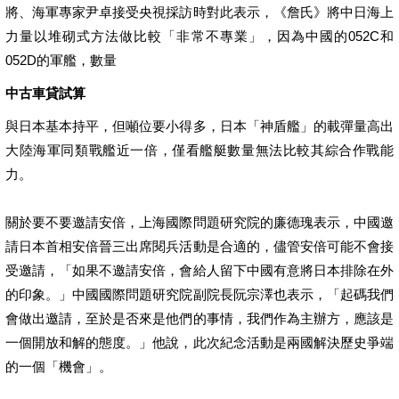
將、海軍專家尹卓接受央視採訪時對此表示，《詹氏》將中日海上
力量以堆砌式方法做比較「非常不專業」，因為中國的052C和
052D的軍艦，數量
中古車貸試算
與日本基本持平，但噸位要小得多，日本「神盾艦」的載彈量高出
大陸海軍同類戰艦近一倍，僅看艦艇數量無法比較其綜合作戰能
力。
關於要不要邀請安倍，上海國際問題研究院的廉德瑰表示，中國邀
請日本首相安倍晉三出席閱兵活動是合適的，儘管安倍可能不會接
受邀請，「如果不邀請安倍，會給人留下中國有意將日本排除在外
的印象。」中國國際問題研究院副院長阮宗澤也表示，「起碼我們
會做出邀請，至於是否來是他們的事情，我們作為主辦方，應該是
一個開放和解的態度。」他說，此次紀念活動是兩國解決歷史爭端
的一個「機會」。