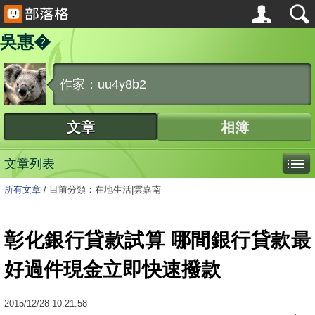
吳惠�
作家：uu4y8b2
文章
相簿
文章列表
所有文章
/
目前分類：在地生活|雲嘉南
彰化銀行貸款試算 哪間銀行貸款最
好過件現金立即快速撥款
2015
/
12
/
28
10:21:58