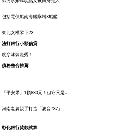
帥男求婚曝弱點女孩轉身走人
包括電偵船南海艦隊增3船艦
東北女模零下22
渣打銀行小額信貸
度穿泳裝走秀！
債務整合推薦
「平安果」1顆880元！但它只是..
河南老農親手打造「波音737」
彰化銀行貸款試算