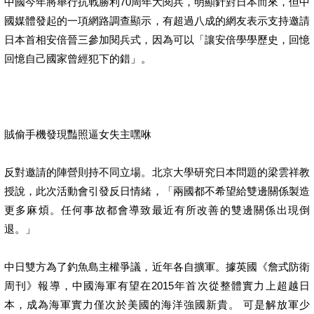
中國今年將舉行抗戰勝利70周年大閱兵，明顯針對日本而來，但中
國媒體發起的一項網路調查顯示，有超過八成的網友表示支持邀請
日本首相安倍晉三參加閱兵式，因為可以「讓安倍學學歷史，回憶
回憶自己國家曾經犯下的錯」。
賊偷手機發現豔照逼女失主嘿咻
反對邀請的陣營則持不同立場。北京大學研究日本問題的梁雲祥教
授說，此次活動會引發反日情緒，「兩國都不希望給雙邊關係製造
更多麻煩。任何事故都會導致最近有所改善的雙邊關係出現倒
退。」
中日雙方為了釣魚島主權爭議，近年各自擴軍。據英國《詹式防衛
周刊》報導，中國海軍有望在2015年首次從整體實力上超越日
本，成為海軍實力僅次於美國的海洋強國新貴。 可是解放軍少