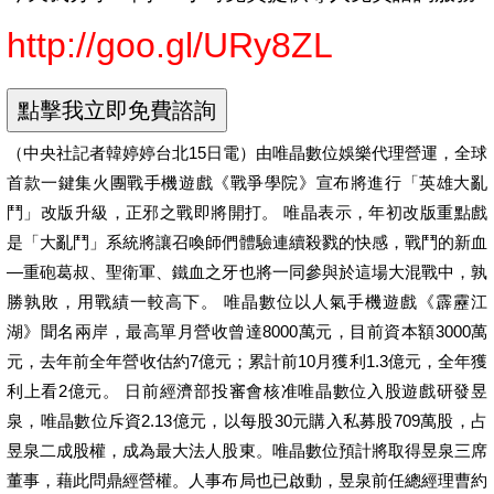
http://goo.gl/URy8ZL
（中央社記者韓婷婷台北15日電）由唯晶數位娛樂代理營運，全球
首款一鍵集火團戰手機遊戲《戰爭學院》宣布將進行「英雄大亂
鬥」改版升級，正邪之戰即將開打。 唯晶表示，年初改版重點戲
是「大亂鬥」系統將讓召喚師們體驗連續殺戮的快感，戰鬥的新血
—重砲葛叔、聖衛軍、鐵血之牙也將一同參與於這場大混戰中，孰
勝孰敗，用戰績一較高下。 唯晶數位以人氣手機遊戲《霹靂江
湖》聞名兩岸，最高單月營收曾達8000萬元，目前資本額3000萬
元，去年前全年營收估約7億元；累計前10月獲利1.3億元，全年獲
利上看2億元。 日前經濟部投審會核准唯晶數位入股遊戲研發昱
泉，唯晶數位斥資2.13億元，以每股30元購入私募股709萬股，占
昱泉二成股權，成為最大法人股東。唯晶數位預計將取得昱泉三席
董事，藉此問鼎經營權。人事布局也已啟動，昱泉前任總經理曹約