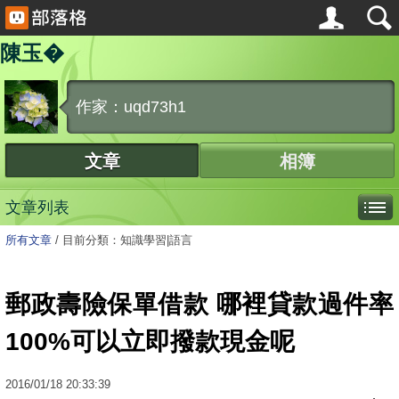
陳玉�
作家：uqd73h1
文章
相簿
文章列表
所有文章
/
目前分類：知識學習|語言
郵政壽險保單借款 哪裡貸款過件率
100%可以立即撥款現金呢
2016
/
01
/
18
20:33:39