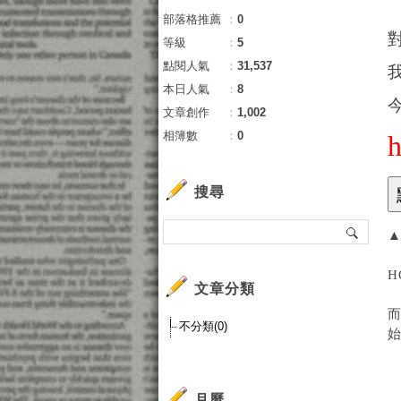
部落格推薦
：
0
等級
：
5
點閱人氣
：
31,537
本日人氣
：
8
文章創作
：
1,002
相簿數
：
0
搜尋
▲
H
文章分類
而
不分類(0)
月曆