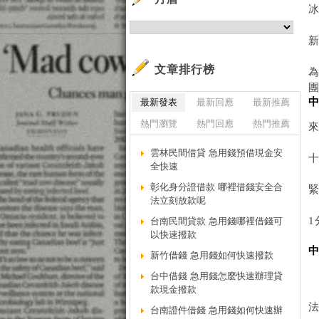
冰
文章排行榜
中
最新發表
最新回應
最新推薦
熱門瀏覽
熱門回應
熱門推薦
來
雲林民間借貸 急用錢預借現金安
全快速
彰化身分證借款 哪裡借錢安全合
緊
法立刻放款呢
台南民間貸款 急用錢哪裡借錢可
以快速撥款
新竹借錢 急用錢如何快速撥款
台中借錢 急用錢怎麼快速辦理貸
款現金撥款
台南證件借錢 急用錢如何快速辦