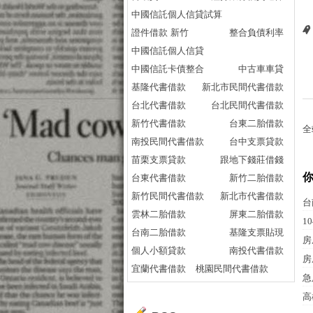
中國信託個人信貸試算
證件借款 新竹
整合負債利率
中國信託個人信貸
中國信託卡債整合
中古車車貸
基隆代書借款
新北市民間代書借款
台北代書借款
台北民間代書借款
新竹代書借款
台東二胎借款
全
南投民間代書借款
台中支票貸款
苗栗支票貸款
跟地下錢莊借錢
台東代書借款
新竹二胎借款
新竹民間代書借款
新北市代書借款
台
雲林二胎借款
屏東二胎借款
1
台南二胎借款
基隆支票貼現
房
個人小額貸款
南投代書借款
房
宜蘭代書借款
桃園民間代書借款
急
高