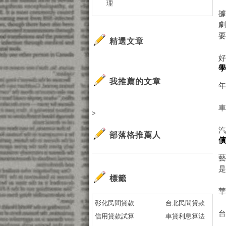
理
精選文章
我推薦的文章
年
>
部落格推薦人
是
標籤
華
彰化民間貸款
台北民間貸款
台
信用貸款試算
車貸利息算法