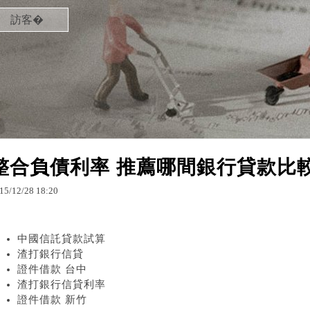
訪客�
整合負債利率 推薦哪間銀行貸款比
15
/
12
/
28
18
:
20
中國信託貸款試算
渣打銀行信貸
證件借款 台中
渣打銀行信貸利率
證件借款 新竹