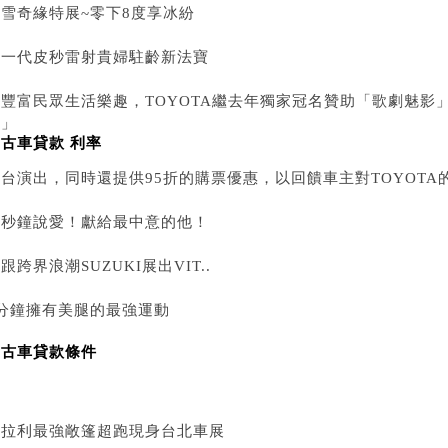
雪奇緣特展~零下8度享冰紛
新一代皮秒雷射貴婦駐齡新法寶
為豐富民眾生活樂趣，TOYOTA繼去年獨家冠名贊助「歌劇魅影
團」
古車貸款 利率
台演出，同時還提供95折的購票優惠，以回饋車主對TOYOTA
十秒鐘說愛！獻給最中意的他！
跟跨界浪潮SUZUKI展出VIT..
1分鐘擁有美腿的最強運動
中古車貸款條件
法拉利最強敞篷超跑現身台北車展