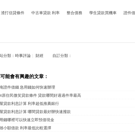
渣打信貸條件
中古車貸款 利率
整合債務
學生貸款買機車
證件借
站分類：
時事評論
｜
財經
自訂分類：
你可能會有興趣的文章：
南證件借錢 急用錢如何快速辦理
04原住民微笑貸款條件 貸款哪間好過過件率最高
屋貸款利息計算 利率超低推薦銀行
屋貸款利息計算 哪間貸款最好辦快速撥款
用錢哪裡可以快速立即預借現金
雄小額借款 利率最低比較選擇