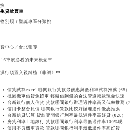
交換
學生貸款買車
禮物別煩了聖誕專區分類挑
消費中心／台北報導
016車展必看的未來概念車
舒淇行頭置入視鏈植《非誠》中
信貸試算excel 哪間銀行貸款最優惠與低利率試算推薦 (65)
桃園機車借貸免留車 輕鬆借到錢的合法管道撥款現金快速
台新銀行個人信貸 貸款哪間銀行辦理過件率高又低率推薦 (75
信用卡整合負債 哪間銀行貸款比較好辦理過件優惠推薦
台新信貸試算 貸款哪間銀行利率最低過件率高好貸 (828)
房貸利率土地銀行 貸款哪間銀行利率最低過件率100%呢
信用不良機車貸款 貸款哪間銀行利率最低過件率高好貸