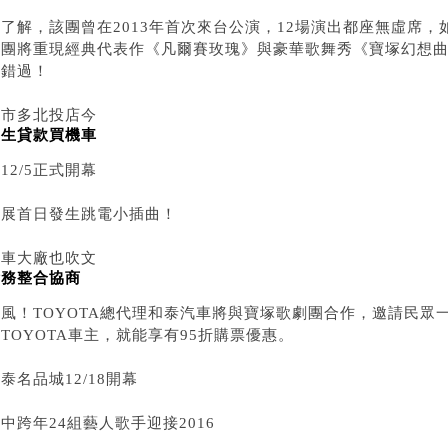
據了解，該團曾在2013年首次來台公演，12場演出都座無虛席
劇團將重現經典代表作《凡爾賽玫瑰》與豪華歌舞秀《寶塚幻想
要錯過！
好市多北投店今
學生貸款買機車
12/5正式開幕
車展首日發生跳電小插曲！
汽車大廠也吹文
債務整合協商
藝風！TOYOTA總代理和泰汽車將與寶塚歌劇團合作，邀請民眾
TOYOTA車主，就能享有95折購票優惠。
泰名品城12/18開幕
中跨年24組藝人歌手迎接2016