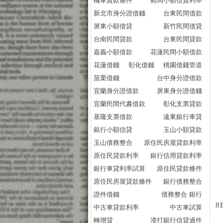
機車貸款條件
郵局小額信貸利率
新北市身分證借錢
台東民間借款
屏東小額借貸
新竹民間借貸
台南民間貸款
台東民間貸款
嘉義小額借款
花蓮民間小額借款
花蓮借錢
彰化借錢
桃園借錢管道
苗栗借錢
台中身分證借款
宜蘭身分證借款
屏東身分證借錢
宜蘭民間代書借款
彰化支票貸款
基隆支票借款
遠東銀行車貸
銀行小額信貸
玉山小額貸款
玉山債務整合
原住民房屋貸款利率
原住民貸款利率
銀行信用貸款利率
銀行車貸利率試算
原住民貸款條件
原住民房屋貸款條件
銀行債務整合
證件借錢
債務整合 銀行
8
中古車貸款利率
中古車試算
轉增貸
渣打銀行信貸過件