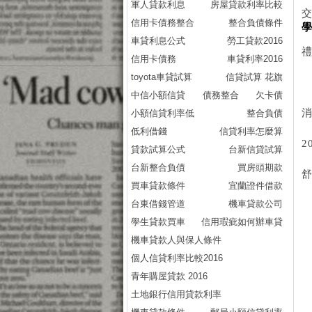
軍人貸款利息
房屋貸款利率比較
信用卡債務整合
整合負債條件
車貸利息公式
勞工貸款2016
信用卡債務
車貸利率2016
toyota車貸試算
信貸試算 花旗
中信小額信貸
債務整合
欠卡債
小額信貸利率低
整合負債
低利借錢
信貸利率怎麼算
2
貸款試算公式
台新信貸試算
台新整合負債
買房頭期款
買車貸款條件
宜蘭證件借款
台東借錢管道
機車貸款公司
學生貸款買車
信用瑕疵如何辦車貸
機車貸款人與保人條件
個人信貸利率比較2016
青年購屋貸款 2016
土地銀行信用貸款利率