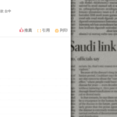
款 台中
推薦
引用
列印