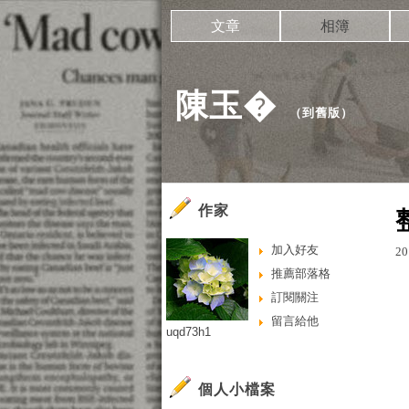
文章
相簿
陳玉�
（
到舊版
）
作家
加入好友
20
推薦部落格
訂閱關注
留言給他
uqd73h1
個人小檔案