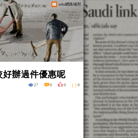
udn網路城邦
較好辦過件優惠呢
27
0
0
0