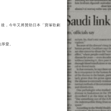
」後，今年又將贊助日本「寶塚歌劇
的厚愛。