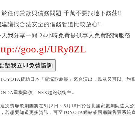
對於任何貸款與債務問題 千萬不要找地下錢莊!!
我建議找合法安全的借錢管道比較放心!!
今天我分享一間 24小時免費提供專人免費諮詢服務
http://goo.gl/URy8ZL
TOYOTA贊助日本「寶塚歌劇團」來台演出，民眾又可以一飽眼
ONDA重機降價！NSX超跑領銜主..
這次寶塚歌劇團將在8月8日～8月16日於台北國家戲劇院盛大公
始，若想要知道更多資訊，可至TOYOTA網站或兩廳院售票系統