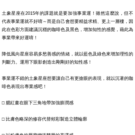
土象星座在2015年的課題就是要加強事業運！雖然這麼說，但不
代表事業運就不好唷～而是自己會想要精益求精、更上一層樓，因
此在色彩方面建議沉穩的咖啡色及黑色，增加知性的感覺，藉此為
事業帶來好運唷！
降低風向星座容易多愁善感的情緒，就以藍色及綠色來增加理性的
判斷力。運用下眼影創造出剛剛好的知性感！
事業運不錯的土象星座想要讓自己有更搶眼的表現，就以沉著的咖
啡色表現出專業感吧！
□ 腮紅畫在眼下三角地帶加強膨潤感
□ 比膚色略深的修容代替頰彩製造立體輪廓