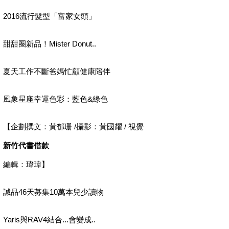
2016流行髮型「富家女頭」
甜甜圈新品！Mister Donut..
夏天工作不斷爸媽忙顧健康陪伴
風象星座幸運色彩：藍色&綠色
【企劃撰文：黃郁珊 /攝影：黃國耀 / 視覺
新竹代書借款
編輯：瑋瑋】
誠品46天募集10萬本兒少讀物
Yaris與RAV4結合...會變成..