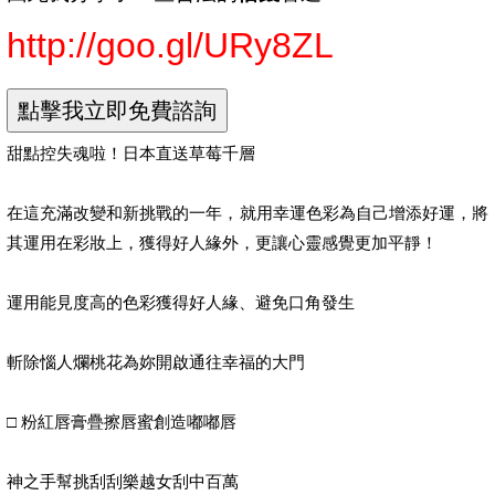
http://goo.gl/URy8ZL
甜點控失魂啦！日本直送草莓千層
在這充滿改變和新挑戰的一年，就用幸運色彩為自己增添好運，將
其運用在彩妝上，獲得好人緣外，更讓心靈感覺更加平靜！
運用能見度高的色彩獲得好人緣、避免口角發生
斬除惱人爛桃花為妳開啟通往幸福的大門
□ 粉紅唇膏疊擦唇蜜創造嘟嘟唇
神之手幫挑刮刮樂越女刮中百萬