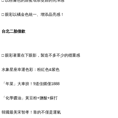
□ 以粉膚色的唇蜜增添雙唇的亮澤感
□ 眼彩以橘金色統一、增添晶亮感！
台北二胎借款
□ 眼彩著重在下眼影，製造不多不少的穩重感
水象星座幸運色彩：粉紅色&紫色
「年菜」大車拚！9道佳餚僅1888
「化學醬油」黃豆粉+鹽酸+蘇打
韓國最美宋智孝！靠的不僅是運氣