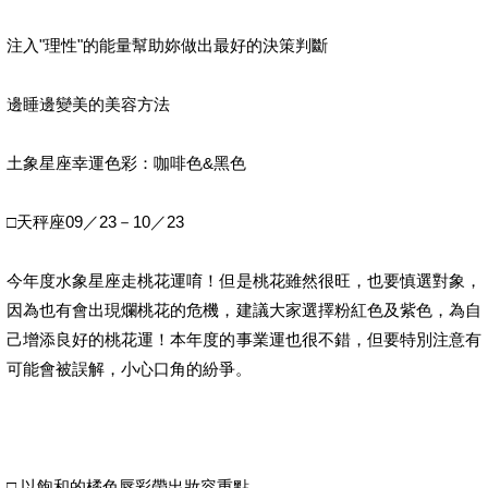
注入"理性"的能量幫助妳做出最好的決策判斷
邊睡邊變美的美容方法
土象星座幸運色彩：咖啡色&黑色
□天秤座09／23－10／23
今年度水象星座走桃花運唷！但是桃花雖然很旺，也要慎選對象，
因為也有會出現爛桃花的危機，建議大家選擇粉紅色及紫色，為自
己增添良好的桃花運！本年度的事業運也很不錯，但要特別注意有
可能會被誤解，小心口角的紛爭。
□ 以飽和的橘色唇彩帶出妝容重點