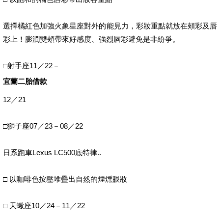
選擇橘紅色加強火象星座對外的能見力，彩妝重點就放在頰彩及唇
彩上！膨潤雙頰帶來好感度、強烈唇彩避免是非紛爭。
□射手座11／22－
宜蘭二胎借款
12／21
□獅子座07／23－08／22
日系跑車Lexus LC500底特律..
□ 以咖啡色按壓堆疊出自然的煙燻眼妝
□ 天蠍座10／24－11／22