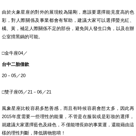
由於火象星座的對外的展現較為陽剛，應該要選擇能見度高的色
彩，對人際關係及事業都會有幫助，建議大家可以選擇螢光紅、
橘、黃，補足人際關係不足的部份，避免與人發生口角，以及在辦
公室揹黑鍋的可能。
□金牛座04／
台中二胎借款
20－05／20
□雙子座05／21－06／21
風象星座比較容易多愁善感，而且有時候容易會想太多，因此再
2015年度需要一些理性的能量，不管是在服裝或是彩妝的選擇，
就建議大家選擇藍色及綠色，不僅能增長妳的事業運，還能藉由這
樣的理性判斷，降低購物慾唷！