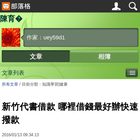
陳育�
作家：uey59d1
文章
相簿
文章列表
所有文章
/
目前分類：知識學習|健康
新竹代書借款 哪裡借錢最好辦快速
撥款
2016
/
01
/
13
09:34:13