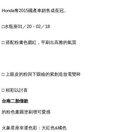
Honda奪2015國產車銷售成長冠..
□水瓶座01／20－02／18
□ 搭配粉膚色腮紅，平刷出高雅的氣質
□ 上眼皮的粉與下眼瞼的紫創造放電雙眸
□ 頰彩以討喜
台南二胎借款
的粉色畫圓塗刷增可愛感
火象星座幸運色彩：大紅色&橘色