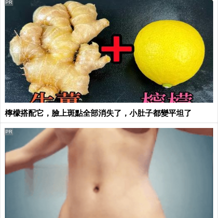
PR
檸檬搭配它，臉上斑點全部消失了，小肚子都變平坦了
PR