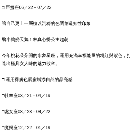
□ 巨蟹座06／22－07／22
讓自己更上一層樓以沉穩的色調創造知性印象
醜小鴨變天鵝！林真心扮公主超萌
今年桃花朵朵開的水象星座，運用充滿幸福能量的粉紅與紫色，打
造出極具女人味的魅力妝容。
□ 運用裸膚色唇蜜增添自然的晶亮感
□牡羊座03／21－04／19
□處女座08／23－09／22
□魔羯座12／22－01／19