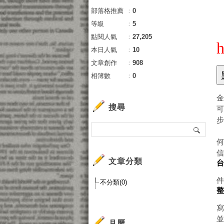
部落格推薦
：
0
等級
：
5
點閱人氣
：
27,205
h
本日人氣
：
10
文章創作
：
908
相簿數
：
0
搜尋
文章分類
不分類(0)
月曆