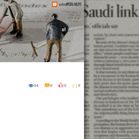
udn網路城邦
64
0
0
0