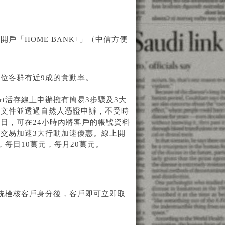
戶「HOME BANK+」（中信方便
位客群有近9成的實動率。
t活存線上申辦擁有簡易3步驟及3大
明文件並透過自然人憑證申辦，不受時
日，可在24小時內將客戶的帳號資料
交易加速3大行動加速優惠。線上開
每日10萬元，每月20萬元。
統檢核客戶身分後，客戶即可立即取