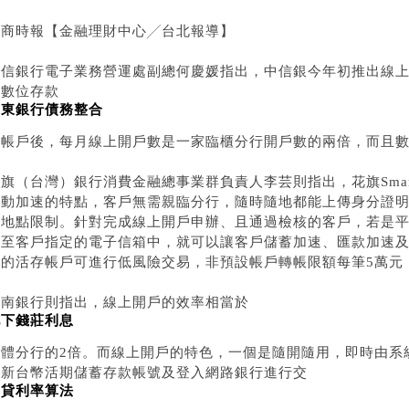
工商時報【金融理財中心╱台北報導】
信銀行電子業務營運處副總何慶媛指出，中信銀今年初推出線上開
家數位存款
遠東銀行債務整合
）帳戶後，每月線上開戶數是一家臨櫃分行開戶數的兩倍，而且數
旗（台灣）銀行消費金融總事業群負責人李芸則指出，花旗Smar
行動加速的特點，客戶無需親臨分行，隨時隨地都能上傳身分證
間地點限制。針對完成線上開戶申辦、且通過檢核的客戶，若是平
寄至客戶指定的電子信箱中，就可以讓客戶儲蓄加速、匯款加速及
立的活存帳戶可進行低風險交易，非預設帳戶轉帳限額每筆5萬元，
華南銀行則指出，線上開戶的效率相當於
地下錢莊利息
實體分行的2倍。而線上開戶的特色，一個是隨開隨用，即時由系
得新台幣活期儲蓄存款帳號及登入網路銀行進行交
房貸利率算法