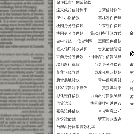
原住民青年創業貸款
遠東銀行信貸利率
台新信貸條件
學生小額借款
雲林證件借錢
桃園身分證借錢
台東證件借錢
全
桃園身分證借款
貸款利率計算方式
台中借錢
信貸利率
宜蘭證件借款
個人信用貸款試算
台東借錢管道
宜蘭身分證借款
中國信託 信貸試算
聯邦銀行車貸
台東身分證借錢
銀
花蓮借錢管道
買摩托車頭期款
房
農會農地貸款
青年優惠房貸
台
哪家房貸利率最低
貸款年利率
郵
彰化證件借款
台新銀行貸款試算
各
信貸試算
桃園哪裡可以借錢
借
嘉義證件借款
車貸利息公式
身份證借錢
勞工貸款查詢
台灣銀行留學貸款利率