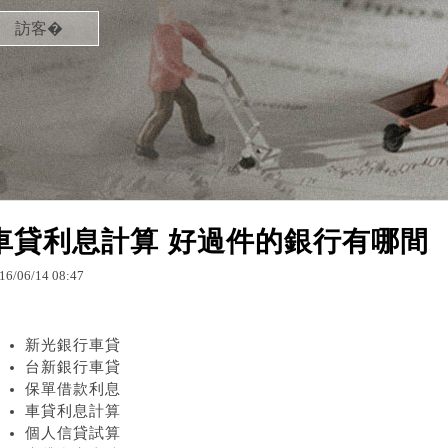
訪客�
車貸利息計算 好過件的銀行有哪間
16
/
06
/
14
08
:
47
新光銀行車貸
台新銀行車貸
保單借款利息
車貸利息計算
個人信貸試算