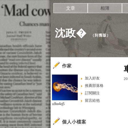
文章
相簿
沈政�
（
到舊版
）
作家
加入好友
20
推薦部落格
訂閱關注
留言給他
u9w4q5
個人小檔案