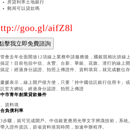
房貸利率土地銀行
郵局可以貸款嗎
ttp://goo.gl/aifZ8l
金管會去年全面開放12項線上業務申請服務後，國銀競相比拚線
可搞定！目前包括中信、永豐、台新、華銀、花旗、渣打的線上開
步搞定：經過身分認證、拍照上傳證件、資料填寫，就完成數位
何慶媛表示，線上開戶很方便，只要「持中國信託銀行信用卡」
信託官方網站，經過身分認證、拍照上傳證
台中市青年創業貸款條件
件、資料填
整合負債利率
寫3步驟，就可完成開戶。中信銀更應用光學文字辨識技術，系統
並帶入證件資訊，節省資料填寫時間，加速申辦程序。