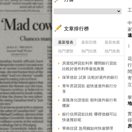
中
文章排行榜
最新發表
最新回應
最新推薦
熱門瀏覽
熱門回應
熱門推薦
花
房屋抵押貸款利率 哪間銀行貸款
比較好過件利率最低推薦
保單借款 試算 比較好過件的銀行
青年房貸貸款 超快速過件銀行分
享
基隆身分證借款 順利過件銀行有
哪家
銀行信用貸款比較 哪裡借錢可以
快速撥款呢
華南信貸 急用錢如何快速辦理