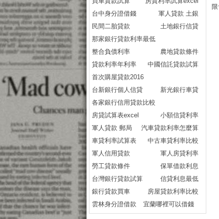
買車貸款試算
房貸利率試算excel
限
台中身分證借錢
軍人貸款 土銀
民間二胎貸款
土地銀行信貸
那家銀行貸款利率最低
整合負債利率
農地貸款條件
貸款利率年利率
中國信託貸款試算
首次購屋貸款2016
台新銀行個人信貸
新光銀行車貸
各家銀行信用貸款比較
房貸試算表excel
小額信貸利率
軍人貸款 郵局
汽車貸款利率怎麼算
車貸利率試算表
中古車貸利率比較
軍人信用貸款
軍人房貸利率
勞工貸款條件
保單借款利息
台灣銀行貸款試算
信貸利息最低
銀行貸款買車
房屋貸款利率比較
雲林身分證借款
宜蘭哪裡可以借錢