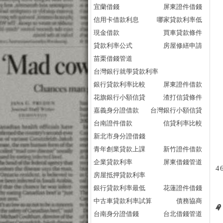
宜蘭借錢
屏東證件借錢
信用卡借款利息
哪家貸款利率低
現金借款
買車貸款條件
貸款利率公式
房屋修繕申請
苗栗借錢管道
台灣銀行就學貸款利率
銀行貸款利率比較
屏東證件借款
花旗銀行小額信貸
渣打信貸條件
嘉義身分證借款
台灣銀行小額信貸
台南證件借款
信貸利率比較
新北市身分證借錢
青年創業貸款上課
新竹證件借款
企業貸款利率
屏東借錢管道
4
房屋抵押貸款利率
銀行貸款利率最低
花蓮證件借錢
中古車貸款利率試算
債務協商
台南身分證借錢
台北借錢管道