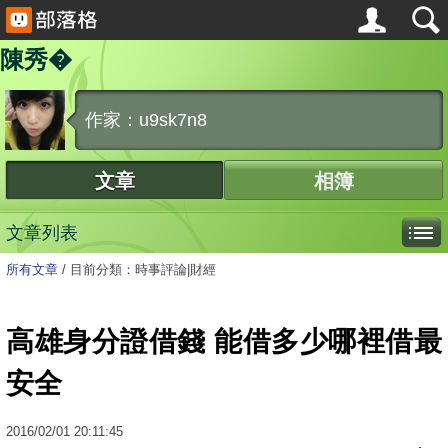
陳秀�
作家：u9sk7n8
文章
相簿
文章列表
所有文章
/
目前分類：時事評論|財經
高雄身分證借錢 能借多少哪裡借最
安全
2016
/
02
/
01
20:11:45