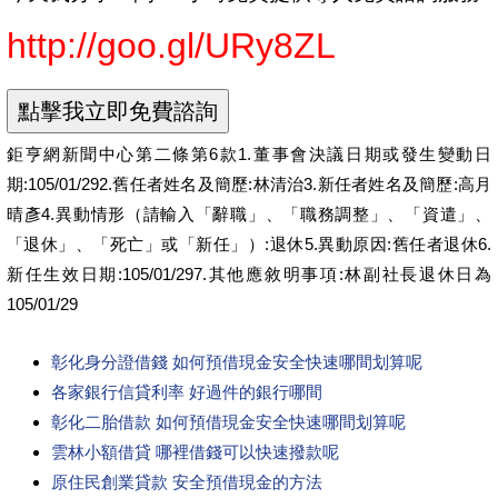
http://goo.gl/URy8ZL
鉅亨網新聞中心第二條第6款1.董事會決議日期或發生變動日
期:105/01/292.舊任者姓名及簡歷:林清治3.新任者姓名及簡歷:高月
晴彥4.異動情形（請輸入「辭職」、「職務調整」、「資遣」、
「退休」、「死亡」或「新任」）:退休5.異動原因:舊任者退休6.
新任生效日期:105/01/297.其他應敘明事項:林副社長退休日為
105/01/29
彰化身分證借錢 如何預借現金安全快速哪間划算呢
各家銀行信貸利率 好過件的銀行哪間
彰化二胎借款 如何預借現金安全快速哪間划算呢
雲林小額借貸 哪裡借錢可以快速撥款呢
原住民創業貸款 安全預借現金的方法