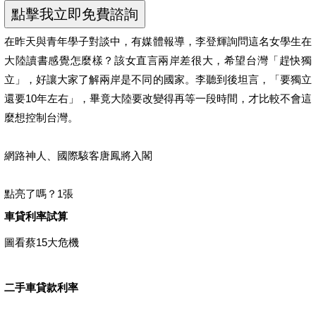
在昨天與青年學子對談中，有媒體報導，李登輝詢問這名女學生在
大陸讀書感覺怎麼樣？該女直言兩岸差很大，希望台灣「趕快獨
立」，好讓大家了解兩岸是不同的國家。李聽到後坦言，「要獨立
還要10年左右」，畢竟大陸要改變得再等一段時間，才比較不會這
麼想控制台灣。
網路神人、國際駭客唐鳳將入閣
點亮了嗎？1張
車貸利率試算
圖看蔡15大危機
二手車貸款利率