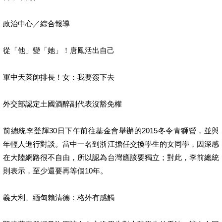
政治中心／綜合報導
從「他」變「她」！唐鳳活出自己
軍中天菜帥排長！女：我要簽下去
外交部認定土國酒醉副代表沒豁免權
前總統李登輝30日下午前往基金會舉辦的2015冬令青獅營，並與
年輕人進行對談。當中一名到浙江擔任交換學生的女同學，因深感
在大陸網路很不自由，所以認為台灣應該要獨立；對此，李前總統
則表示，至少還要再等個10年。
義大利、緬甸賴清德：格外有感觸