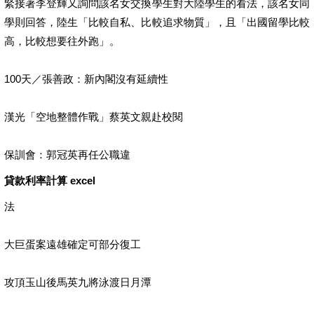
緊接著李登輝又詢問該名女交換學生對大陸學生的看法，該名女同
學則回答，陸生「比較自私、比較追求物質」，且「出國留學比較
高，比較想要往外跑」。
100天／張善政：新內閣沒有延續性
漢光「空地整體作戰」蔡英文親赴校閱
保訓會：郭冠英再任公職違
貸款利率計算 excel
法
大巨蛋案遠雄確定可部分復工
攻頂玉山後馬英九將泳渡日月潭