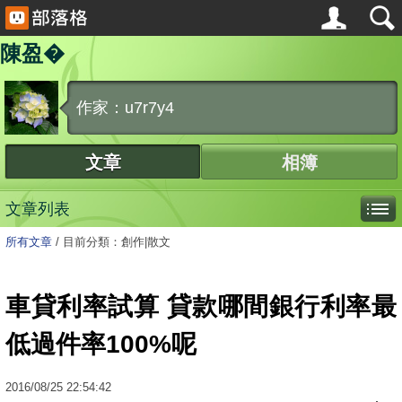
陳盈�
作家：u7r7y4
文章
相簿
文章列表
所有文章
/
目前分類：創作|散文
車貸利率試算 貸款哪間銀行利率最
低過件率100%呢
2016
/
08
/
25
22:54:42