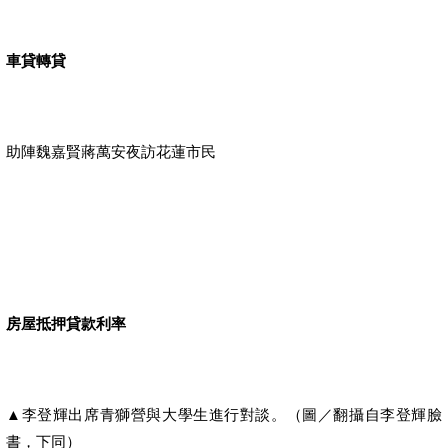
車貸轉貸
助陣魏嘉賢蔣萬安夜訪花蓮市民
房屋抵押貸款利率
▲李登輝出席青獅營與大學生進行對談。（圖／翻攝自李登輝臉
書，下同）