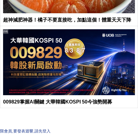
超神減肥神器！橘子不要直接吃，加點這個！體重天天下降
PR
009829掌握AI關鍵 大華韓國KOSPI 50今強勢開募
限會員,要發表迴響,請先登入