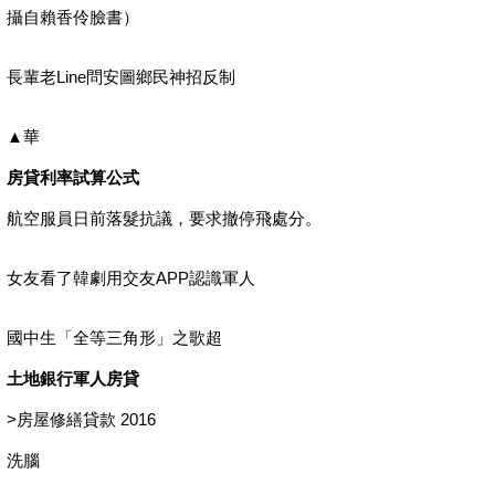
攝自賴香伶臉書）
長輩老Line問安圖鄉民神招反制
▲華
房貸利率試算公式
航空服員日前落髮抗議，要求撤停飛處分。
女友看了韓劇用交友APP認識軍人
國中生「全等三角形」之歌超
土地銀行軍人房貸
>
房屋修繕貸款 2016
洗腦