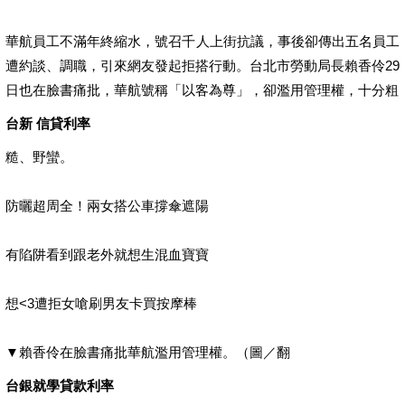
華航員工不滿年終縮水，號召千人上街抗議，事後卻傳出五名員工
遭約談、調職，引來網友發起拒搭行動。台北市勞動局長賴香伶29
日也在臉書痛批，華航號稱「以客為尊」，卻濫用管理權，十分粗
台新 信貸利率
糙、野蠻。
防曬超周全！兩女搭公車撐傘遮陽
有陷阱看到跟老外就想生混血寶寶
想<3遭拒女嗆刷男友卡買按摩棒
▼賴香伶在臉書痛批華航濫用管理權。（圖／翻
台銀就學貸款利率