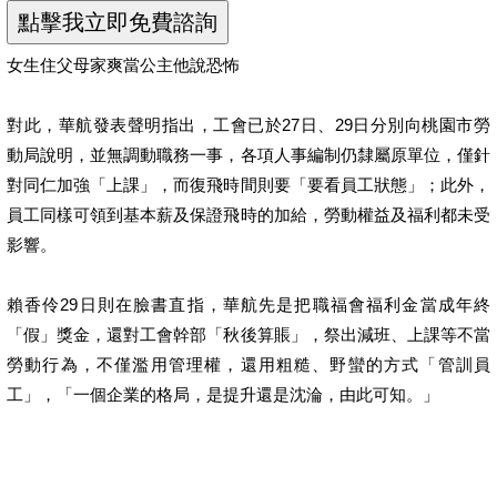
女生住父母家爽當公主他說恐怖
對此，華航發表聲明指出，工會已於27日、29日分別向桃園市勞
動局說明，並無調動職務一事，各項人事編制仍隸屬原單位，僅針
對同仁加強「上課」，而復飛時間則要「要看員工狀態」；此外，
員工同樣可領到基本薪及保證飛時的加給，勞動權益及福利都未受
影響。
賴香伶29日則在臉書直指，華航先是把職福會福利金當成年終
「假」獎金，還對工會幹部「秋後算賬」，祭出減班、上課等不當
勞動行為，不僅濫用管理權，還用粗糙、野蠻的方式「管訓員
工」，「一個企業的格局，是提升還是沈淪，由此可知。」