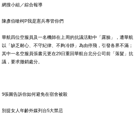
網搜小組／綜合報導
陳彥伯嗆柯P我是憲兵專管你們
華航四位空服員及一名機師在上周的抗議活動中「露臉」，遭華航
以「缺乏耐心、不守紀律、不夠冷靜」為由停飛，引發各界不滿；
其中一名空服員張書元更在29日重回華航台北分公司前「落髮」抗
議，要求撤銷處分。
9張圖告訴你如何避免在宿舍被殺
別提女人年齡外媒列台5大禁忌