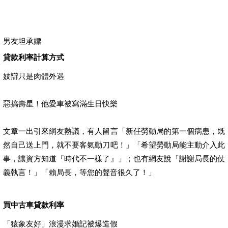
男友坦承嫖
貸款利率計算方式
妓辯只是肉體外遇
惡搞壽星！他愛車被寫滿生日快樂
文章一出引來網友熱議，有人留言「新任勞動局的第一個病患，既
然自己送上門，就不要客氣動刀吧！」「希望勞動局能主動介入此
事，讓資方知道『時代不一樣了』」；也有網友說「謝謝局長的仗
義執言！」「賴局長，等您的聲音很久了！」
買中古車貸款利率
「猿象友好」浪漫求婚記被爆造假