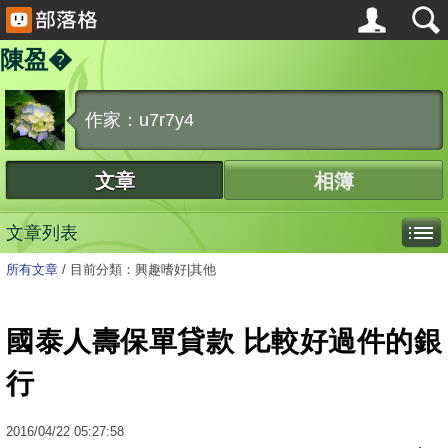
陳盈�
作家：u7r7y4
文章
相簿
文章列表
所有文章
/
目前分類：興趣嗜好|其他
國泰人壽保單貸款 比較好過件的銀
行
2016
/
04
/
22
05:27:58