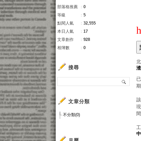
部落格推薦
：
0
等級
：
5
點閱人氣
：
32,555
h
本日人氣
：
17
文章創作
：
928
相簿數
：
0
北
搜尋
期
該
文章分類
不分類(0)
月曆