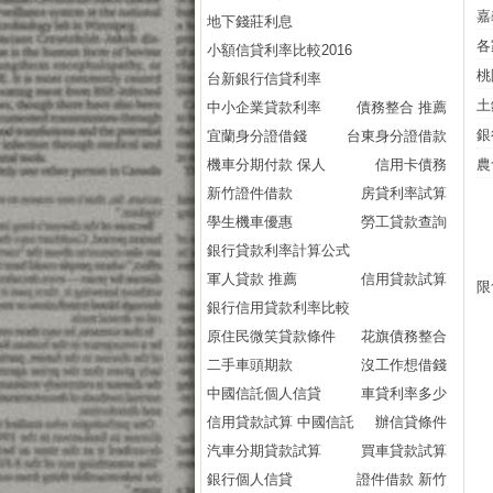
嘉
地下錢莊利息
各
小額信貸利率比較2016
桃
台新銀行信貸利率
土
中小企業貸款利率
債務整合 推薦
銀
宜蘭身分證借錢
台東身分證借款
機車分期付款 保人
信用卡債務
農
新竹證件借款
房貸利率試算
學生機車優惠
勞工貸款查詢
銀行貸款利率計算公式
軍人貸款 推薦
信用貸款試算
限
銀行信用貸款利率比較
原住民微笑貸款條件
花旗債務整合
二手車頭期款
沒工作想借錢
中國信託個人信貸
車貸利率多少
信用貸款試算 中國信託
辦信貸條件
汽車分期貸款試算
買車貸款試算
銀行個人信貸
證件借款 新竹