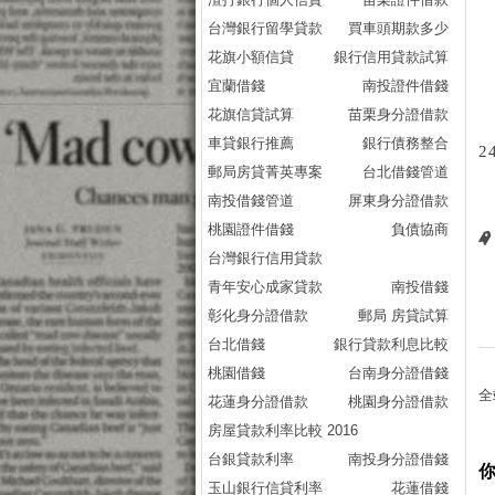
台灣銀行留學貸款
買車頭期款多少
花旗小額信貸
銀行信用貸款試算
宜蘭借錢
南投證件借錢
花旗信貸試算
苗栗身分證借款
車貸銀行推薦
銀行債務整合
2
郵局房貸菁英專案
台北借錢管道
南投借錢管道
屏東身分證借款
桃園證件借錢
負債協商
台灣銀行信用貸款
青年安心成家貸款
南投借錢
彰化身分證借款
郵局 房貸試算
台北借錢
銀行貸款利息比較
桃園借錢
台南身分證借錢
全
花蓮身分證借款
桃園身分證借款
房屋貸款利率比較 2016
台銀貸款利率
南投身分證借錢
玉山銀行信貸利率
花蓮借錢