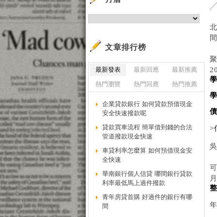
北
文章排行榜
聚
最新發表
最新回應
最新推薦
2
熱門瀏覽
熱門回應
熱門推薦
企業貸款銀行 如何貸款預借現金
安全快速撥款呢
貸款買車流程 簡單借到錢的合法
>
管道撥款現金快速
車貸利率怎麼算 如何預借現金安
全快速
華南銀行個人信貸 哪間銀行貸款
利率最低馬上過件撥款
青年房貸首購 好過件的銀行有哪
間