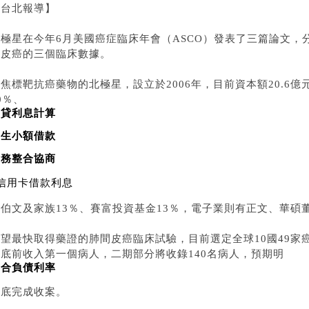
╱台北報導】
極星在今年6月美國癌症臨床年會（ASCO）發表了三篇論文，分析
間皮癌的三個臨床數據。
焦標靶抗癌藥物的北極星，設立於2006年，目前資本額20.6
0％、
學貸利息計算
學生小額借款
債務整合協商
信用卡借款利息
吳伯文及家族13％、賽富投資基金13％，電子業則有正文、華碩
可望最快取得藥證的肺間皮癌臨床試驗，目前選定全球10國49家
月底前收入第一個病人，二期部分將收錄140名病人，預期明
整合負債利率
年底完成收案。