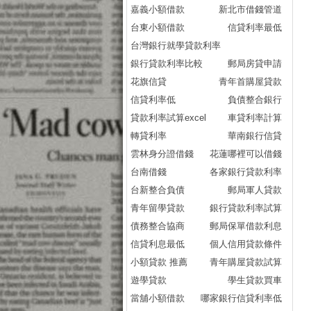
嘉義小額借款
新北市借錢管道
台東小額借款
信貸利率最低
台灣銀行就學貸款利率
銀行貸款利率比較
郵局房貸申請
花旗信貸
青年首購屋貸款
信貸利率低
負債整合銀行
貸款利率試算excel
車貸利率計算
轉貸利率
華南銀行信貸
雲林身分證借錢
花蓮哪裡可以借錢
台南借錢
各家銀行貸款利率
台新整合負債
郵局軍人貸款
青年留學貸款
銀行貸款利率試算
債務整合協商
郵局保單借款利息
信貸利息最低
個人信用貸款條件
小額貸款 推薦
青年購屋貸款試算
遊學貸款
學生貸款買車
當舖小額借款
哪家銀行信貸利率低