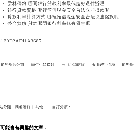
雲林借錢 哪間銀行貸款利率最低超好過件辦理
銀行貸款資格 哪裡預借現金安全合法立即撥款呢
貸款利率計算方式 哪裡預借現金安全合法快速撥款呢
整合負債 貸款哪間銀行利率低有優惠呢
41E0D2AF41A3685
債務整合公司
學生小額借款
玉山小額信貸
玉山銀行債務
債務整
站分類：
興趣嗜好
｜
其他
自訂分類：
你可能會有興趣的文章：