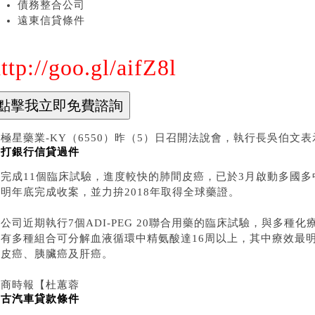
債務整合公司
遠東信貸條件
ttp://goo.gl/aifZ8l
極星藥業-KY（6550）昨（5）日召開法說會，執行長吳伯文
渣打銀行信貸過件
已完成11個臨床試驗，進度較快的肺間皮癌，已於3月啟動多國
明年底完成收案，並力拚2018年取得全球藥證。
公司近期執行7個ADI-PEG 20聯合用藥的臨床試驗，與多種
現有多種組合可分解血液循環中精氨酸達16周以上，其中療效最明
間皮癌、胰臟癌及肝癌。
工商時報【杜蕙蓉
中古汽車貸款條件