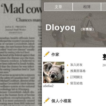
文章
相簿
Dloyoq
（
到舊版
）
作家
加入好友
20
推薦部落格
訂閱關注
留言給他
u6e6w2
個人小檔案