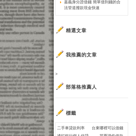
嘉義身分證借錢 簡單借到錢的合
法管道撥款現金快速
精選文章
我推薦的文章
>
部落格推薦人
標籤
二手車貸款利率
台東哪裡可以借錢
渣打銀行個人信貸
苗栗證件借款