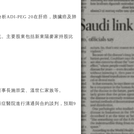
ADI-PEG 20在肝癌，胰臟癌及肺
億元。主要股東包括新東陽麥家持股比
董事長施崇棠、溫世仁家族等。
癌症醫院進行溝通與合約談判，預期9