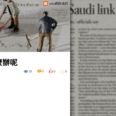
udn網路城邦
麼辦呢
38
0
0
0