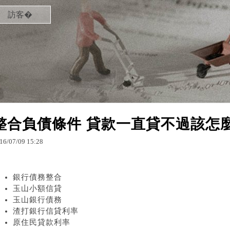
訪客�
整合負債條件 貸款一直貸不過該怎
16
/
07
/
09
15
:
28
銀行債務整合
玉山小額信貸
玉山銀行債務
渣打銀行信貸利率
原住民貸款利率