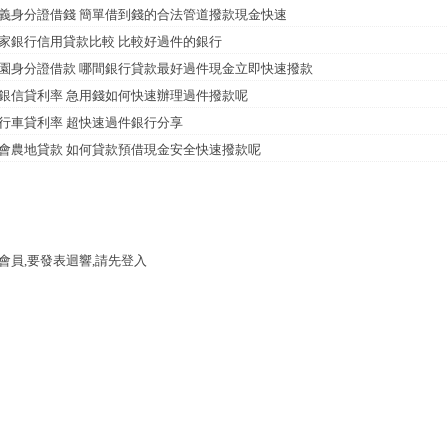
義身分證借錢 簡單借到錢的合法管道撥款現金快速
家銀行信用貸款比較 比較好過件的銀行
園身分證借款 哪間銀行貸款最好過件現金立即快速撥款
銀信貸利率 急用錢如何快速辦理過件撥款呢
行車貸利率 超快速過件銀行分享
會農地貸款 如何貸款預借現金安全快速撥款呢
會員,要發表迴響,請先登入