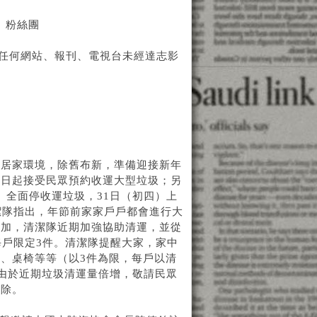
》粉絲團
，任何網站、報刊、電視台未經達志影
理居家環境，除舊布新，準備迎接新年
即日起接受民眾預約收運大型垃圾；另
三）全面停收運垃圾，31日（初四）上
潔隊指出，年節前家家戶戶都會進行大
增加，清潔隊近期加強協助清運，並從
每戶限定3件。清潔隊提醒大家，家中
、桌椅等等（以3件為限，每戶以清
9。由於近期垃圾清運量倍增，敬請民眾
掃除。