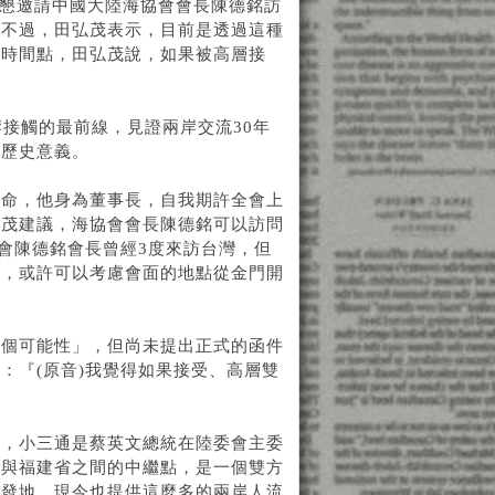
誠懇邀請中國大陸海協會會長陳德銘訪
。不過，田弘茂表示，目前是透過這種
的時間點，田弘茂說，如果被高層接
接觸的最前線，見證兩岸交流30年
的歷史意義。
使命，他身為董事長，自我期許全會上
弘茂建議，海協會會長陳德銘可以訪問
會陳德銘會長曾經3度來訪台灣，但
面，或許可以考慮會面的地點從金門開
這個可能性」，但尚未提出正式的函件
：『(原音)我覺得如果接受、高層雙
務，小三通是蔡英文總統在陸委會主委
灣與福建省之間的中繼點，是一個雙方
出發地，現今也提供這麼多的兩岸人流