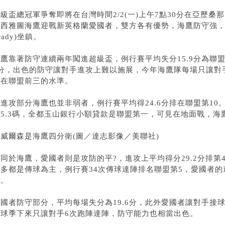
級盃總冠軍爭奪即將在台灣時間2/2(一)上午7點30分在亞歷
的西雅圖海鷹迎戰新英格蘭愛國者，雙方各有優勢，海鷹防守強，愛
rady)坐鎮。
海鷹靠著防守連續兩年闖進超級盃，例行賽平均失分15.9分為聯
分，出色的防守讓對手進攻上難以施展，今年海鷹隊每場只讓對手傳出
是在聯盟前三的水準。
進攻部分海鷹也並非弱者，例行賽平均得24.6分排在聯盟第10。
5.3碼，全都
玉山銀行小額貸款
是聯盟第一，可見在地面戰，海
▲威爾森是海鷹四分衛(圖／達志影像／美聯社)
不同於海鷹，愛國者則是攻防的平?，進攻上平均得分29.2分排
大多都是傳球為主，例行賽34次傳球達陣排名聯盟第5，愛國者
控。
國者防守部分，平均每場失分為19.6分，此外愛國者讓對手接球
個球季下來只讓對手6次跑陣達陣，防守能力也相當出色。