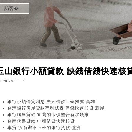
訪客�
玉山銀行小額貸款 缺錢借錢快速核貸
17
/
01
/
20
15
:
04
銀行小額借貸利息 民間借款口碑推薦 高雄
台灣銀行房屋貸款率利試表 借錢快速核貸 新屋
銀行購屋貸款 宜蘭的卡債整合有哪幾家
台南代書貸款 中和借貸快速核貸
車貸 沒有辦不下來的銀行貸款 蘆洲