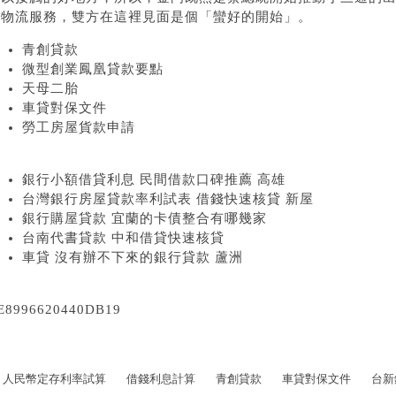
與物流服務，雙方在這裡見面是個「蠻好的開始」。
青創貸款
微型創業鳳凰貸款要點
天母二胎
車貸對保文件
勞工房屋貨款申請
銀行小額借貸利息 民間借款口碑推薦 高雄
台灣銀行房屋貸款率利試表 借錢快速核貸 新屋
銀行購屋貸款 宜蘭的卡債整合有哪幾家
台南代書貸款 中和借貸快速核貸
車貸 沒有辦不下來的銀行貸款 蘆洲
E8996620440DB19
人民幣定存利率試算
借錢利息計算
青創貸款
車貸對保文件
台新