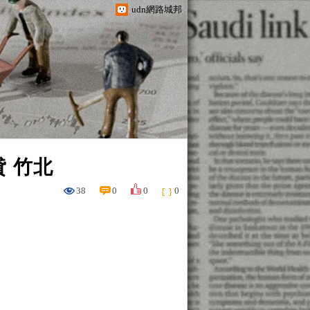
udn網路城邦
 竹北
38
0
0
0