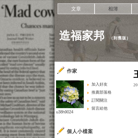
文章
相簿
造福家邦
（
到舊版
）
作家
加入好友
20
推薦部落格
訂閱關注
留言給他
u38h9024
個人小檔案