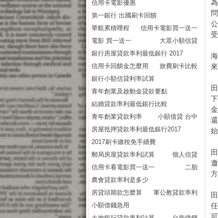
信用卡電影優惠
第一銀行 出國刷卡回饋
華航累積哩程
信用卡電影買一送一
電影 買一送一
大眾小額信貸
銀行房屋貸款率利最低銀行 2017
信用卡回饋金怎麼用
旅費刷卡比較
銀行小額信貸利率試算
青年創業及啟動金貸款要點
結婚貸款率利最低銀行比較
青年創業貸款利率
小額借貸 台中
房屋抵押貸款率利最低銀行2017
2017刷卡繳稅免手續費
郵局房屋貸款率利試算
個人信貸
信用卡看電影買一送一
二胎
農會貸款率利是多少
房貸頭期款怎麼算
軍公教貸款率利
小額借錢急用
土地銀行貸款率利計算
台南借錢