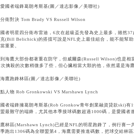
▲愛國者端鋒葛朗考斯基(圖／達志影像／美聯社)
分衛對決 Tom Brady VS Russell Wilson
愛國者明星四分衛布雷迪，6次在超級盃先發為史上最多，雖然3
克(Bill Belichick)的搭擋可說是NFL史上最佳組合，能
相當重要。
到海鷹大部份都著重在防守，但威爾森(Russell Wilson)
42次擒殺的次數稍微多了些，但心臟相當大顆的他，依然還是海
海鷹跑鋒林區(圖／達志影像／美聯社)
點人物 Rob Gronkowski VS Marshawn Lynch
國者端鋒擁葛朗考斯基(Rob Gronkow
青年創業融資貸款
ski)
聯盟最難守的端鋒，尤其他本季接球碼數超過1000碼，是愛國者
鷹林區(Marshawn Lynch)已經是NFL的明星跑鋒了，例行
季跑出1306碼為全聯盟第4，海鷹需要推進碼數，把球交給林