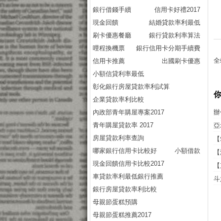
銀行借錢手續
信用卡好禮2017
現金回饋
結婚貸款率利最低
刷卡優惠餐廳
銀行貸款利率算法
哩程換機票
銀行信用卡分期手續費
全
信用卡推薦
出國刷卡優惠
小額信貸利率最低
彰化銀行房屋貸款率利試算
企業貸款率利比較
內政部青年購屋專案2017
辦
青年購屋貸款率 2017
亞
房屋貸款利率查詢
【
哪家銀行信用卡比較好
小額借款
【
現金回饋信用卡比較2017
【
車貸款率利最低銀行推薦
斗
銀行房屋貸款率利比較
母親節蛋糕預購
母親節蛋糕推薦2017