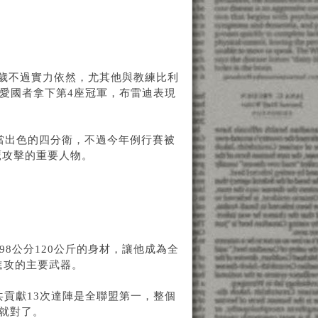
7歲不過實力依然，尤其他與教練比利
不能幫助愛國者拿下第4座冠軍，布雷迪表現
也是相當出色的四分衛，不過今年例行賽被
鷹攻擊的重要人物。
有198公分120公斤的身材，讓他成為全
進攻的主要武器。
賽一共貢獻13次達陣是全聯盟第一，整個
區就對了。