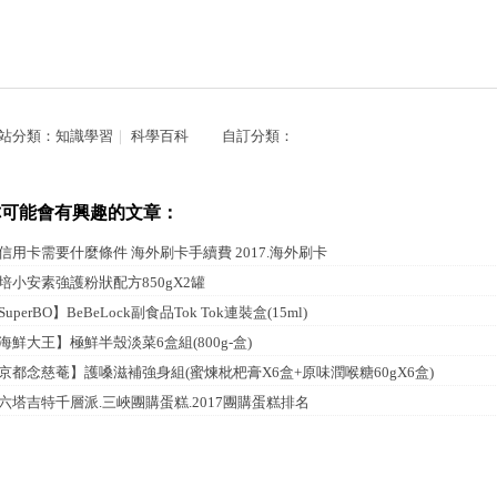
站分類：
知識學習
｜
科學百科
自訂分類：
你可能會有興趣的文章：
信用卡需要什麼條件 海外刷卡手續費 2017.海外刷卡
培小安素強護粉狀配方850gX2罐
SuperBO】BeBeLock副食品Tok Tok連裝盒(15ml)
海鮮大王】極鮮半殼淡菜6盒組(800g-盒)
京都念慈菴】護嗓滋補強身組(蜜煉枇杷膏X6盒+原味潤喉糖60gX6盒)
六塔吉特千層派.三峽團購蛋糕.2017團購蛋糕排名