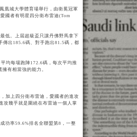
桑那鳳凰城大學體育場舉行，由衛冕冠軍
國者有明星四分衛布雷迪(Tom
盟最低。上屆超級盃只讓丹佛野馬拿下
185.6碼、對手跑出81.5碼，都
平均每場跑陣172.6碼，每次平均推
鷹擁有相當強的能力。
第4，加上四分衛布雷迪，愛國者的進攻
的進攻幾乎就是圍繞在布雷迪一個人掌
成功率59.6%排名全聯盟第8，一整