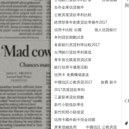
合作金庫信貸條件
公教房屋貸款率利比較
經濟部青年創業貸款率條件2017
信用卡比較 出國
個人信貸銀行
本利貸款期數試算
各家銀行房貸利率比較2017
台灣銀行貸款率利最低
青年首次購屋房貸試算
銀行信用卡優惠活動
信用卡 免費機場接送
中國信託公教房貸2017
旅費 刷卡
2017房屋貸款率利
三菱新車貸款期數
C
新竹小額借款學生
新竹民間小額借貸
信用卡國外刷卡現金回饋
屏東借錢急用
中國信託 公教房貸