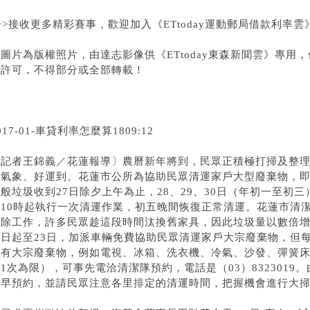
>>接收更多精彩賽事，歡迎加入《ETtoday運動
郵局借款利率
雲
圖片為版權照片，由達志影像供《ETtoday東森新聞雲》專用
像許可，不得部分或全部轉載！
017-01-
車貸利率怎麼算
1809:12
〔記者王錦義／花蓮報導〕農曆新年將到，民眾正積極打掃及整
新氣象、好運到。花蓮市公所為協助民眾清運家戶大型廢棄物，
般垃圾收到27日除夕上午為止，28、29、30日（年初一至初
午10時起執行一次清運作業，初五晚間恢復正常清運。花蓮市清
掃除工作，許多民眾趁這段時間汰換舊家具，因此垃圾量以數倍
即日起至23日，加派車輛免費協助民眾清運家戶大宗廢棄物，但
如有大宗廢棄物，例如電視、冰箱、洗衣機、冷氣、沙發、彈簧床
1次為限），可事先電洽清潔隊預約，電話是（03）832301
提早預約，並請民眾注意各里排定的清運時間，把握機會進行大