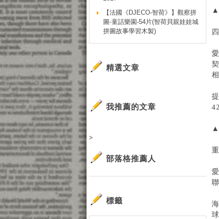
【法國《DJECO-智荷》】觀察拼
圖-童話樂園-54片(智荷貝親娃娃城
拼圖故事學習木製)
四
契
精選文章
提
我推薦的文章
▲
>
重
部落格推薦人
愛
標籤
海
球