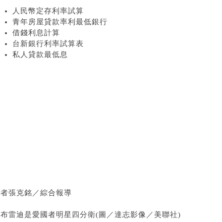
人民幣定存利率試算
青年房屋貸款率利最低銀行
借錢利息計算
台新銀行利率試算表
私人貸款最低息
記者張克銘／綜合報導
▲布雷迪是愛國者明星四分衛(圖／達志影像／美聯社)