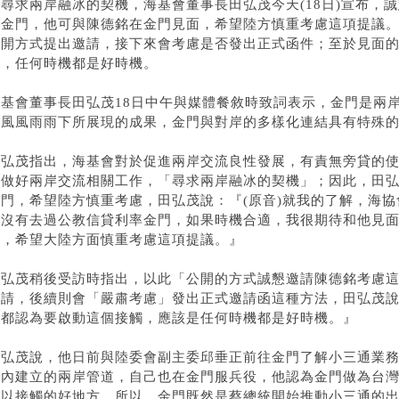
為尋求兩岸融冰的契機，海基會董事長田弘茂今天(18日)宣布，
問金門，他可與陳德銘在金門見面，希望陸方慎重考慮這項提議
公開方式提出邀請，接下來會考慮是否發出正式函件；至於見面
受，任何時機都是好時機。
海基會董事長田弘茂18日中午與媒體餐敘時致詞表示，金門是兩岸
來風風雨雨下所展現的成果，金門與對岸的多樣化連結具有特殊
田弘茂指出，海基會對於促進兩岸交流良性發展，有責無旁貸的
下做好兩岸交流相關工作，「尋求兩岸融冰的契機」；因此，田
金門，希望陸方慎重考慮，田弘茂說：『(原音)就我的了解，海協
還沒有去過
公教信貸利率
金門，如果時機合適，我很期待和他見
始，希望大陸方面慎重考慮這項提議。』
田弘茂稍後受訪時指出，以此「公開的方式誠懇邀請陳德銘考慮
邀請，後續則會「嚴肅考慮」發出正式邀請函這種方法，田弘茂說
方都認為要啟動這個接觸，應該是任何時機都是好時機。』
田弘茂說，他日前與陸委會副主委邱垂正前往金門了解小三通業
任內建立的兩岸管道，自己也在金門服兵役，他認為金門做為台
可以接觸的好地方，所以，金門既然是蔡總統開始推動小三通的