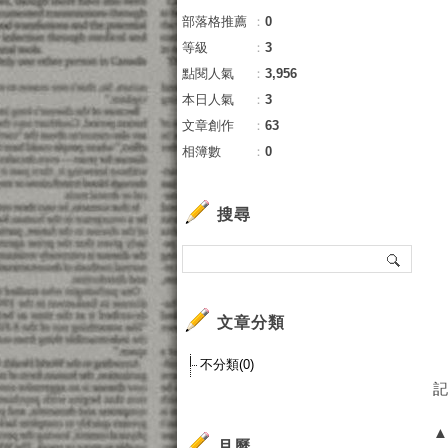
部落格推薦
：
0
等級
：
3
點閱人氣
：
3,956
本日人氣
：
3
文章創作
：
63
相簿數
：
0
搜尋
文章分類
不分類(0)
月曆